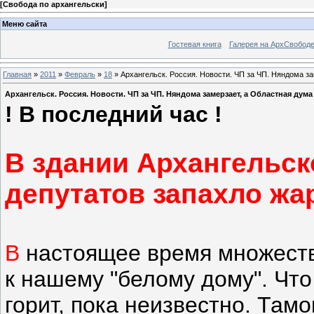
[
Свобода по архангельски
]
Меню сайта
Гостевая книга
Галерея на АрхСвобод
Главная
»
2011
»
Февраль
»
18
» Архангельск. Россия. Новости. ЧП за ЧП. Няндома зам
Архангельск. Россия. Новости. ЧП за ЧП. Няндома замерзает, а Областная дума г
! В последний час !
В
здании
Архангельск
депутатов запахло ж
В
настоящее время множест
к нашему "белому дому". Что
горит, пока неизвестно. Та