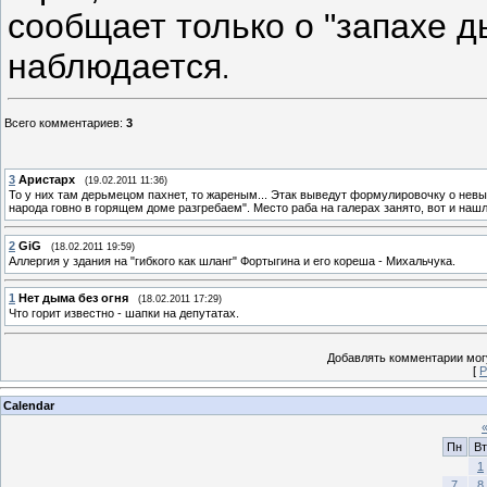
сообщает только о "запахе 
наблюдается
.
Всего комментариев
:
3
3
Аристарх
(19.02.2011 11:36)
То у них там дерьмецом пахнет, то жареным... Этак выведут формулировочку о невын
народа говно в горящем доме разгребаем". Место раба на галерах занято, вот и нашл
2
GiG
(18.02.2011 19:59)
Аллергия у здания на "гибкого как шланг" Фортыгина и его кореша - Михальчука.
1
Нет дыма без огня
(18.02.2011 17:29)
Что горит известно - шапки на депутатах.
Добавлять комментарии могу
[
Р
Calendar
Пн
Вт
1
7
8