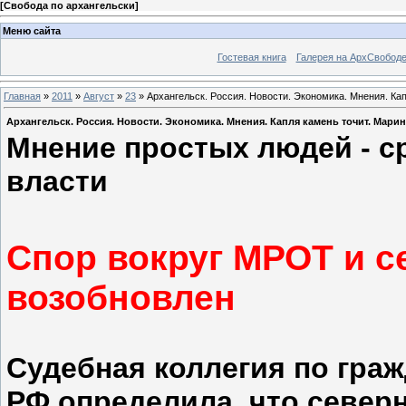
[
Свобода по архангельски
]
Меню сайта
Гостевая книга
Галерея на АрхСвобод
Главная
»
2011
»
Август
»
23
» Архангельск. Россия. Новости. Экономика. Мнения. Ка
Архангельск. Россия. Новости. Экономика. Мнения. Капля камень точит. Марин
Мнение простых людей - с
власти
Спор вокруг МРОТ и с
возобновлен
Судебная коллегия по гра
РФ определила, что север