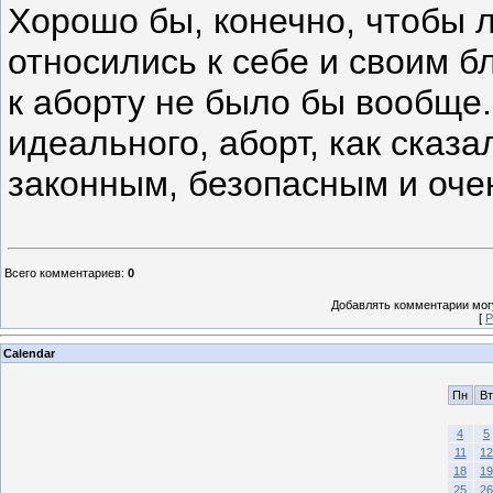
Хорошо бы, конечно, чтобы 
относились к себе и своим б
к аборту не было бы вообще.
идеального, аборт, как сказ
законным, безопасным и оче
Всего комментариев
:
0
Добавлять комментарии могу
[
Р
Calendar
Пн
Вт
4
5
11
12
18
19
25
26