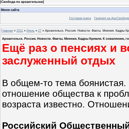
[
Свобода по архангельски
]
Меню сайта
Гостевая книга
Галерея на АрхСвобод
Главная
»
2011
»
Июль
»
27
» Архангельск. Россия. Новости. Факты. Мнения. Кадры К
Архангельск. Россия. Новости. Факты. Мнения. Кадры Кремля. К сожалению, 
Ещё раз о пенсиях и в
заслуженный отдых
В общем-то тема боянистая.
отношение общества к проб
возраста известно. Отношени
Российский Общественный 