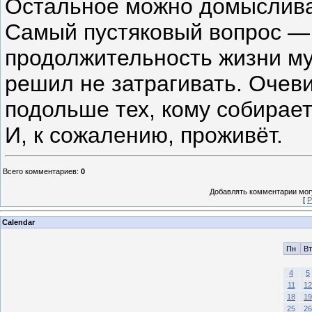
Остальное можно домыслива
Самый пустяковый вопрос —
продолжительность жизни м
решил не затрагивать. Очев
подольше тех, кому собирает
И, к сожалению, проживёт.
Всего комментариев
:
0
Добавлять комментарии могу
[
Р
Calendar
Пн
Вт
4
5
11
12
18
19
25
26