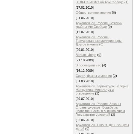
ВЕЛЬСК-ИНФО на АрхСвободе
(
1
)
[27.01.2010]
Общественное мнение
(
0
)
[01.06.2010]
Архангельск. Россия. Важский
край на АрхСвободе
(
0
)
[12.07.2010]
Архангельск. Россия.
Татуированные милиционеры.
Другое мнение
(
0
)
[29.01.2010]
Вельск-Инфо
(
0
)
[21.10.2009]
В последний час
(
4
)
[16.12.2009]
Слухи, факты и мнения
(
2
)
[01.03.2010]
Архангельск. Карикатуры Валерия
Житнухина. Михальчук и
отвращение
(
2
)
[29.07.2010]
Архангельск. Россия. Законы
Страны дураков. Борьба за
нравственность в вымирающем
Государстве усилена!!
(
2
)
[02.06.2010]
Архангельск. 1 июня. День защиты
детей
(
0
)