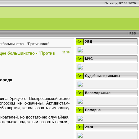
Пятница, 07.08.2026
|
RSS
УВД
е большинство - "Против всех"
щее большинство - "Против
11:56
МЧС
Судебные приставы
орода.
Беломорканал
ина, Урицкого, Воскресенской около
просом не охвачены. Активистам-
ибо партии, использовать символику
Поморье
ирателей, но достаточно случайная.
ангельска надежным назвать нельзя,
29.ru