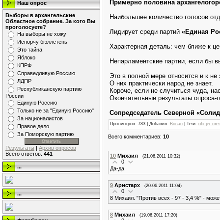
Примерно половина архангелогоро
Наш опрос
Выборы в архангельские
Наибольшее количество голосов отд
Областное собрание. За кого Вы
проголосуете?
Лидирует среди партий
«Единая Ро
На выборы не хожу
Испорчу бюллетень
Характерная деталь: чем ближе к це
Это тайна
Яблоко
Непарламентские партии, если бы в
КПРФ
Справедливую Россию
Это в полной мере относится и к н
ЛДПР
О них практически народ не знает.
Республиканскую партию
Короче, если не случиться чуда, н
России
Окончательные результаты опроса-г
Единую Россию
Только не за "Единую Россию"
Сопредседатель Северной «Соли
За националистов
Просмотров
: 783 |
Добавил
:
Вован
|
Теги
:
обществе
Правое дело
За Поморскую партию
Всего комментариев
:
10
Результаты
|
Архив опросов
Всего ответов:
441
10
Михаил
(21.06.2011 10:32)
0
...
Да-да
9
Аристарх
(20.06.2011 11:04)
0
...
8 Михаил. "Против всех - 97 - 3,4 %" - може
8
Михаил
(19.06.2011 17:20)