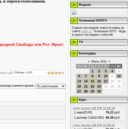
ь в опросе-голосовании.
Водник
Телеканал NTDTV
Самые последние новости мира на
сайте
ntdtv.ru
. Телеканал NTD - будь
в курсе последних событий.
TV
ародной Свободы или Рот- Фронт
.
Календарь
«
Июнь 2011
»
Пн
Вт
Ср
Чт
Пт
Сб
Вс
1
2
3
4
5
нный сайт
|
Рейтинг
:
4.4
/
5
6
7
8
9
10
11
12
13
14
15
16
17
18
19
 вывода комментариев:
20
21
22
23
24
25
26
27
28
29
30
Курс
курс валют ЦБ РФ 16.08.18
1 евро(EUR)
75.23
руб.
1 доллар США(USD)
66.38
руб.
курс валют ЦБ РФ 15.08.18