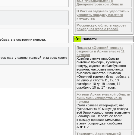
ВСУ «Искандерами» в
Днепропетровской области
В России задумали упростить и
ускорить продажу изъятого
имущества
Московскую область накроет
рекордная жара с грозой
Новости
ебывать в состоянии гипноза.
Ярмарка «Осенний торжок»
откроется в Архангельске 11
октября
тесь на эту фигню, голосуйте за всех кроме
Хозяйки смогут приобрести
бытовые приборы, кухонную
посуду, изделия из бамбукового
волокна, махровые полотенца
высокого качества. Ярмарка
«Осенний торжок» будет работать
во Дворце спорта 11, 12, 13
октября с 10 до 19 часов, 14
октября с 10 до 17 часов.
Жители Архангельской области
лишились имущества из-за
пожара
Сами хозяева утверждают, что
буквально за 40 минут до пожара
всё было хорошо, огонь вспыхнул
неожиданно. Вероятнее всего,
к пожару привело замыкание
в электропроводке, сообщает
ARH112.
Таксиситы Архангельской