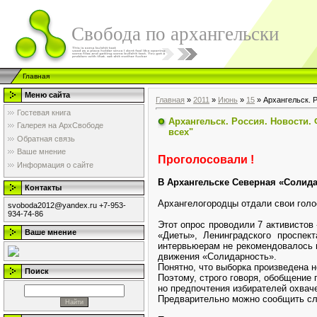
Свобода по архангельски
Главная
Меню сайта
Главная
»
2011
»
Июнь
»
15
» Архангельск. 
Гостевая книга
Архангельск. Россия. Новости.
Галерея на АрхСвободе
всех"
Обратная связь
Ваше мнение
Проголосовали !
Информация о сайте
В Архангельске Северная «Солида
Контакты
Архангелогородцы отдали свои голо
svoboda2012@yandex.ru +7-953-
934-74-86
Этот опрос проводили 7 активистов
Ваше мнение
«Диеты», Ленинградского проспек
интервьюерам не рекомендовалось п
движения «Солидарность».
Понятно, что выборка произведена н
Поиск
Поэтому, строго говоря, обобщение
но предпочтения избирателей охвач
Предварительно можно сообщить с