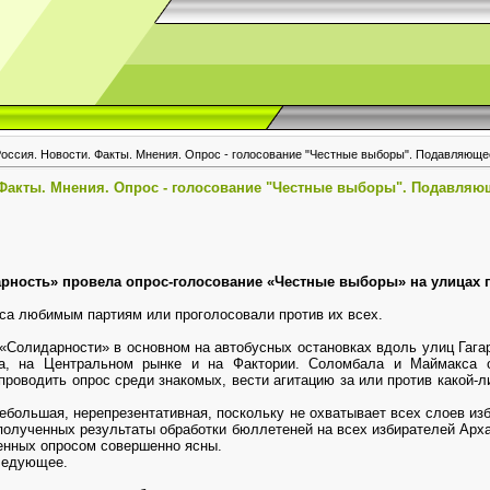
Россия. Новости. Факты. Мнения. Опрос - голосование "Честные выборы". Подавляюще
 Факты. Мнения. Опрос - голосование "Честные выборы". Подавляю
рность» провела опрос-голосование «Честные выборы» на улицах г
са любимым партиям или проголосовали против их всех.
 «Солидарности» в основном на автобусных остановках вдоль улиц Гагар
та, на Центральном рынке и на Фактории. Соломбала и Маймакса о
роводить опрос среди знакомых, вести агитацию за или против какой-л
ебольшая, нерепрезентативная, поскольку не охватывает всех слоев изб
 полученных результаты обработки бюллетеней на всех избирателей Арх
енных опросом совершенно ясны.
ледующее.