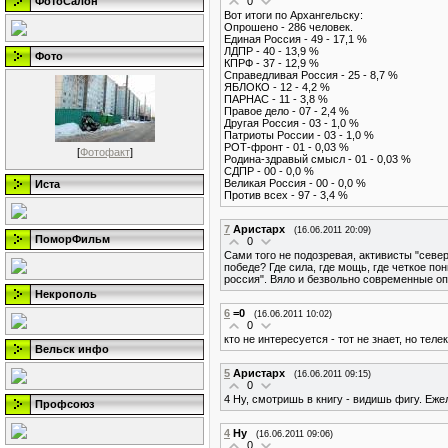
0
ФотоСалон
Вот итоги по Архангельску:
Опрошено - 286 человек.
Единая Россия - 49 - 17,1 %
ЛДПР - 40 - 13,9 %
Фото
КПРФ - 37 - 12,9 %
Справедливая Россия - 25 - 8,7 %
ЯБЛОКО - 12 - 4,2 %
ПАРНАС - 11 - 3,8 %
Правое дело - 07 - 2,4 %
Другая Россия - 03 - 1,0 %
Патриоты России - 03 - 1,0 %
РОТ-фронт - 01 - 0,03 %
[
Фотофакт
]
Родина-здравый смысл - 01 - 0,03 %
СДПР - 00 - 0,0 %
Великая Россия - 00 - 0,0 %
Иста
Против всех - 97 - 3,4 %
7
Аристарх
(16.06.2011 20:09)
ПоморФильм
0
Сами того не подозревая, активисты "севе
победе? Где сила, где мощь, где четкое по
россия". Вяло и безвольно современные оп
Некрополь
6
=0
(16.06.2011 10:02)
0
кто не интересуется - тот не знает, но теле
Вельск инфо
5
Аристарх
(16.06.2011 09:15)
0
4 Ну, смотришь в книгу - видишь фигу. Еже
Профсоюз
4
Ну
(16.06.2011 09:06)
0