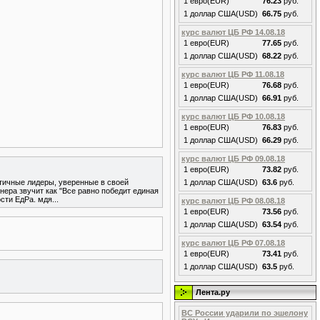
1 евро(EUR)
76.23
руб.
1 доллар США(USD)
66.75
руб.
курс валют ЦБ РФ 14.08.18
1 евро(EUR)
77.65
руб.
1 доллар США(USD)
68.22
руб.
курс валют ЦБ РФ 11.08.18
1 евро(EUR)
76.68
руб.
1 доллар США(USD)
66.91
руб.
курс валют ЦБ РФ 10.08.18
1 евро(EUR)
76.83
руб.
1 доллар США(USD)
66.29
руб.
курс валют ЦБ РФ 09.08.18
1 евро(EUR)
73.82
руб.
атичные лидеры, уверенные в своей
1 доллар США(USD)
63.6
руб.
нера звучит как "Все равно победит единая
ти ЕдРа. мдя...
курс валют ЦБ РФ 08.08.18
1 евро(EUR)
73.56
руб.
1 доллар США(USD)
63.54
руб.
курс валют ЦБ РФ 07.08.18
1 евро(EUR)
73.41
руб.
1 доллар США(USD)
63.5
руб.
Лента.ру
ВС России ударили по эшелону