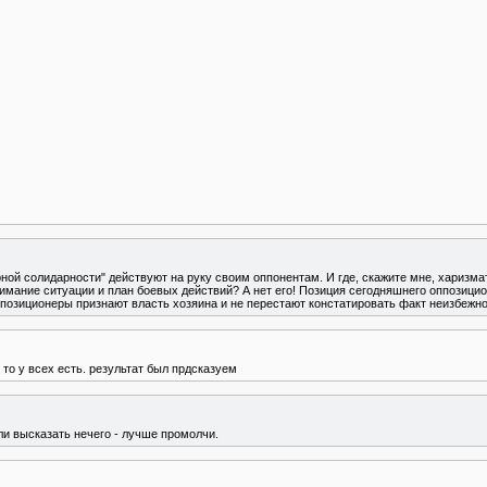
рной солидарности" действуют на руку своим оппонентам. И где, скажите мне, харизм
нимание ситуации и план боевых действий? А нет его! Позиция сегодняшнего оппозицио
позиционеры признают власть хозяина и не перестают констатировать факт неизбежнос
к то у всех есть. результат был прдсказуем
ли высказать нечего - лучше промолчи.