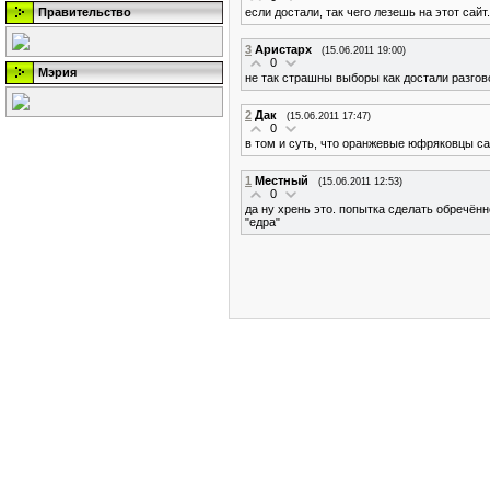
если достали, так чего лезешь на этот сайт
Правительство
3
Аристарх
(15.06.2011 19:00)
0
Мэрия
не так страшны выборы как достали разгово
2
Дак
(15.06.2011 17:47)
0
в том и суть, что оранжевые юфряковцы са
1
Местный
(15.06.2011 12:53)
0
да ну хрень это. попытка сделать обречённ
"едра"