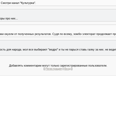
. Смотри канал "Культурка".
ры про них...
ми окуели от полученных результатов. Судя по всему, зомбо-электорат продолжает пр
ость для народа. мол все выбирают "ведро" и ты не парься ставь галку за них. не веди
Добавлять комментарии могут только зарегистрированные пользователи.
[
Регистрация
|
Вход
]