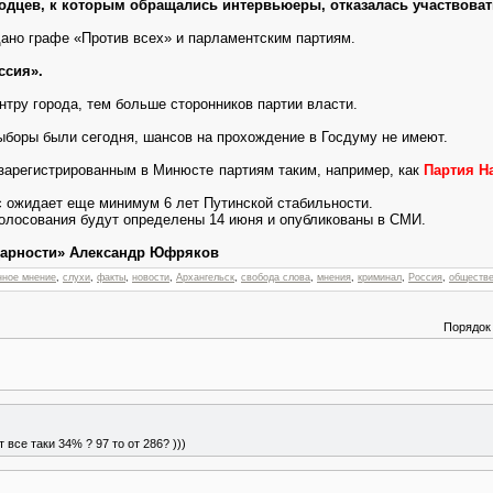
дцев, к которым обращались интервьюеры, отказалась участвоват
ано графе «Против всех» и парламентским партиям.
ссия».
нтру города, тем больше сторонников партии власти.
ыборы были сегодня, шансов на прохождение в Госдуму не имеют.
е зарегистрированным в Минюсте партиям таким, например, как
Партия Н
ас ожидает еще минимум 6 лет Путинской стабильности.
олосования будут определены 14 июня и опубликованы в СМИ.
дарности» Александр Юфряков
нное мнение
,
слухи
,
факты
,
новости
,
Архангельск
,
свобода слова
,
мнения
,
криминал
,
Россия
,
обществе
Порядок
т все таки 34% ? 97 то от 286? )))