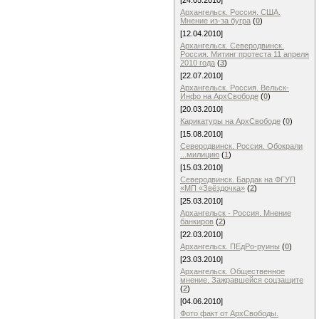
[24.05.2010]
Архангельск. Россия. США.
Мнение из-за бугра
(
0
)
[12.04.2010]
Архангельск. Северодвинск.
Россия. Митинг протеста 11 апреля
2010 года
(
3
)
[22.07.2010]
Архангельск. Россия. Вельск-
Инфо на АрхСвободе
(
0
)
[20.03.2010]
Карикатуры на АрхСвободе
(
0
)
[15.08.2010]
Северодвинск. Россия. Обокрали
...милицию
(
1
)
[15.03.2010]
Северодвинск. Бардак на ФГУП
«МП «Звёздочка»
(
2
)
[25.03.2010]
Архангельск - Россия. Мнение
банкиров
(
2
)
[22.03.2010]
Архангельск. ПЕдРо-руины
(
0
)
[23.03.2010]
Архангельск. Общественное
мнение. Зажравшейся соцзащите
(
2
)
[04.06.2010]
Фото факт от АрхСвободы.