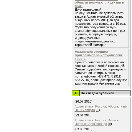
области получают лицензии в
МФЦ
Доля разрешений
на осуществление деятельности
такси в Архангельской области,
выданных через МФЦ, за два
последних года выросла в 10 раз.
Удобство получения услуги
в многофункциональных центрах
оценили, в первую очередь,
индивидуальные
предприниматели дальних
территорий Поморья.
Архангелогородцев
приглашают на исторические
квесты
Принять участие в исторических
квестах может любой желающий.
Узнать подробную информацию и
записаться на игры можно
по телефонам: 477 471, 8 (911)
553 27 16, сообщает пресс-служба
администрации Архангельска.
По следам публикац
[26.07.2010]
Архангельск. Россия. Абсолютный
НОЛЬ спирта
(
1
)
[29.04.2010]
Архангельск. Россия. Вельск-
Инфо на АрхСвободе
(
0
)
[03.03.2010]