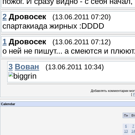
пожог. И сразу видно - с себя начал, 
2
Дровосек
(13.06.2011 07:20)
спартакиада жирных :DDDD
1
Дровосек
(13.06.2011 07:12)
о ней не пишут... а смеются и плюют..
3
Вован
(13.06.2011 10:34)
Добавлять комментарии могу
[
Р
Calendar
Пн
Вт
6
7
13
14