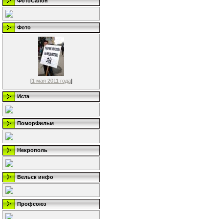
ФотоСалон
Фото
[
1 мая 2011 года
]
Иста
ПоморФильм
Некрополь
Вельск инфо
Профсоюз