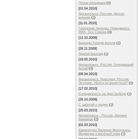
Позор облздрава
(
5
)
[01.04.2010]
Архангельск. Россия. Другое
мнение
(
2
)
[11.01.2010]
Городские легенды. Новодвинск.
ЖКХ. Эхо Севера
(
4
)
[12.10.2009]
Бригады Города Ангела
(
2
)
[26.11.2009]
Ловкий Шахлар
(
1
)
[18.05.2010]
Архангельск. Россия. Голодающий
Алтай
(
0
)
[09.04.2010]
Архангельск. Новгород. Россия.
Эстония. Уйти и не вернуться?
(
0
)
[17.02.2010]
Солидарность на АрхСвободе
(
1
)
[26.10.2009]
С заботой о людях
(
2
)
[25.03.2010]
Архангельск - Россия. Мнение
банкиров
(
2
)
[02.03.2010]
Карикатуры Валерия Житнухина.
Медведев и весёлый гном
(
7
)