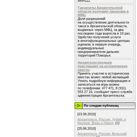
ARH112.
Таксиситы Архангельской
области получают лицензии в
МФЦ
Доля разрешений
на осуществление деятельности
такси в Архангельской области,
выданных через МФЦ, за два
последних года выросла в 10 раз.
Удобство получения услуги
в многофункциональных центрах
оценили, в первую очередь,
индивидуальные
предприниматели дальних
территорий Поморья.
Архангелогородцев
приглашают на исторические
квесты
Принять участие в исторических
квестах может любой желающий.
Узнать подробную информацию и
записаться на игры можно
по телефонам: 477 471, 8 (911)
553 27 16, сообщает пресс-служба
администрации Архангельска.
По следам публикац
[23.08.2010]
Архангельск. Россия. Чубайс и
Квачков. Воры и Народ.
(
0
)
[25.06.2010]
Архангельск. Россия. Вельский