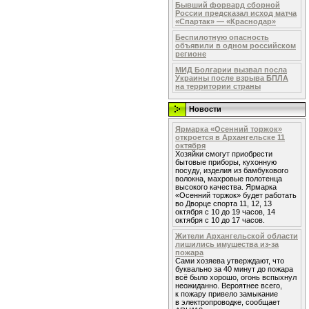
Бывший форвард сборной
России предсказал исход матча
«Спартак» — «Краснодар»
Беспилотную опасность
объявили в одном российском
регионе
МИД Болгарии вызвал посла
Украины после взрыва БПЛА
на территории страны
Новости
Ярмарка «Осенний торжок»
откроется в Архангельске 11
октября
Хозяйки смогут приобрести
бытовые приборы, кухонную
посуду, изделия из бамбукового
волокна, махровые полотенца
высокого качества. Ярмарка
«Осенний торжок» будет работать
во Дворце спорта 11, 12, 13
октября с 10 до 19 часов, 14
октября с 10 до 17 часов.
Жители Архангельской области
лишились имущества из-за
пожара
Сами хозяева утверждают, что
буквально за 40 минут до пожара
всё было хорошо, огонь вспыхнул
неожиданно. Вероятнее всего,
к пожару привело замыкание
в электропроводке, сообщает