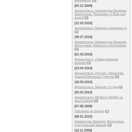
импичмент
(
0
)
[03.12.2009]
Архангельск. Карикатуры Валерия
Житнухина. Президент и Дым над
водой
(
0
)
[12.03.2010]
Архангельск. Мнение специалиста
(
1
)
[30.07.2010]
Архангельск. Карикатуры Валерия
Житнухина. Нищета и Центробанк
(
4
)
[01.03.2010]
Архангельск. Общественное
мнение
(
3
)
[23.04.2010]
Архангельск. Россия. Общество.
Защита Михаила Супруна
(
0
)
[18.03.2010]
Архангельск. Мнение оттуда
(
5
)
[25.03.2010]
Архангельск. ВЕЛЬСК-ИНФО на
АрхСвободе
(
0
)
[07.08.2009]
Павленко не борец!
(
1
)
[08.01.2010]
Карикатуры Валерия Житнухина.
Сексуальный маньяк
(
2
)
[10.11.2009]