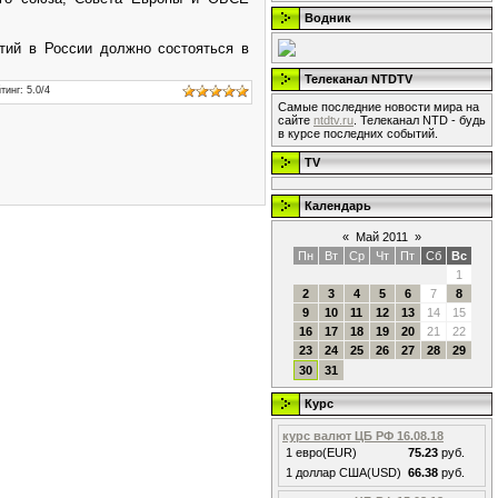
Водник
тий в России должно состояться в
Телеканал NTDTV
тинг
:
5.0
/
4
Самые последние новости мира на
сайте
ntdtv.ru
. Телеканал NTD - будь
в курсе последних событий.
TV
Календарь
«
Май 2011
»
Пн
Вт
Ср
Чт
Пт
Сб
Вс
1
2
3
4
5
6
7
8
9
10
11
12
13
14
15
16
17
18
19
20
21
22
23
24
25
26
27
28
29
30
31
Курс
курс валют ЦБ РФ 16.08.18
1 евро(EUR)
75.23
руб.
1 доллар США(USD)
66.38
руб.