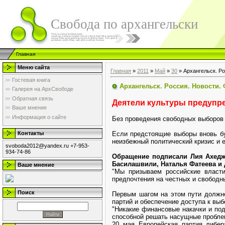
Свобода по архангельски
Главная
Меню сайта
Главная
»
2011
»
Май
»
30
» Архангельск. Р
Гостевая книга
Архангельск. Россия. Новости.
Галерея на АрхСвободе
Обратная связь
Деятели культуры предупр
Ваше мнение
Информация о сайте
Без проведения свободных выборов 
Если предстоящие выборы вновь бу
Контакты
неизбежный политический кризис и е
svoboda2012@yandex.ru +7-953-
934-74-86
Обращение подписали Лия Ахедж
Басилашвили, Наталья Фатеева и 
Ваше мнение
"Мы призываем российские власти
предпочтения на честных и свободн
Поиск
Первым шагом на этом пути должно
партий и обеспечение доступа к выб
"Никакие финансовые накачки и под
способной решать насущные проблем
20 мая Европейская партия либе