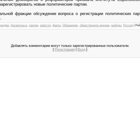
зарегистрировать новые политические партии.
альной фракции обсуждение вопроса о регистрации политических пар
.
тандем
,
Архангельск
,
партии
,
новости
,
факты
,
Обращение
,
общественное мнение
,
выборы
,
Россия
|
Рей
Добавлять комментарии могут только зарегистрированные пользователи.
[
Регистрация
|
Вход
]