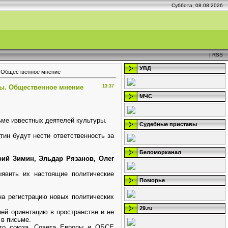
Суббота, 08.08.2026
|
RSS
УВД
. Общественное мнение
ры. Общественное мнение
13:37
МЧС
ьме известных деятелей культуры.
Судебные приставы
ин будут нести ответственность за
Беломорканал
ий Зимин, Эльдар Рязанов, Олег
явить их настоящие политические
Поморье
на регистрацию новых политических
29.ru
ей ориентацию в пространстве и не
 в письме.
ого союза, Совета Европы и ОБСЕ