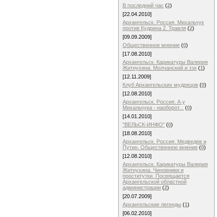
В последний час
(
2
)
[22.04.2010]
Архангельск. Россия. Михальчук
против Кудрина 2. Травля
(
2
)
[09.09.2009]
Общественное мнение
(
0
)
[17.08.2010]
Архангельск. Карикатуры Валерия
Житнухина. Молчанский и зэк
(
1
)
[12.11.2009]
Клуб Архангельских мудрецов
(
0
)
[12.08.2010]
Архангельск. Россия. А у
Михальчука - наоборот...
(
0
)
[14.01.2010]
"ВЕЛЬСК-ИНФО"
(
0
)
[18.08.2010]
Архангельск. Россия. Медведев и
Путин. Общественное мнение
(
0
)
[12.08.2010]
Архангельск. Карикатуры Валерия
Житнухина. Чиновники и
проститутки. Посвящается
Архангельской областной
администрации
(
2
)
[20.07.2009]
Архангельские легенды
(
1
)
[06.02.2010]