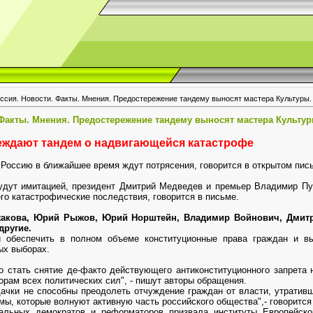
оссия. Новости. Факты. Мнения. Предостережение тандему выносят мастера Культуры
 Факты. Мнения. Предостережение тандему выносят мастера Культу
еждают тандем о надвигающейся катастрофе
Россию в ближайшее время ждут потрясения, говорится в открытом пис
дут имитацией, президент Дмитрий Медведев и премьер Владимир Пут
го катастрофические последствия, говорится в письме.
акова, Юрий Рыжов, Юрий Норштейн, Владимир Войнович, Дмитр
другие.
 обеспечить в полном объеме конституционные права граждан и вы
ых выборах.
 стать снятие де-факто действующего антиконституционного запрета 
орам всех политических сил", - пишут авторы обращения.
ачки не способны преодолеть отчуждение граждан от власти, утративш
ы, которые волнуют активную часть российского общества",- говорится
ральных демократов и реформаторов призвала институты Европейск