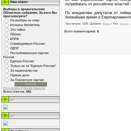
Наш опрос
потребовать от российских властей 
Выборы в архангельские
По инициативе депутатов от либер
Областное собрание. За кого Вы
проголосуете?
ближайшее время в Европарламенте
На выборы не хожу
Просмотров
: 1026 |
Добавил
:
Вован
|
Теги
:
письмо
,
Испорчу бюллетень
Это тайна
Всего комментариев
:
0
Яблоко
КПРФ
Справедливую Россию
ЛДПР
Республиканскую партию
России
Единую Россию
Только не за "Единую Россию"
За националистов
Правое дело
За Поморскую партию
Результаты
|
Архив опросов
Всего ответов:
441
...
...