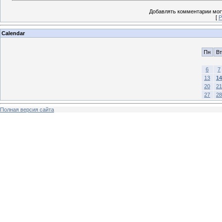
Добавлять комментарии могу
[
Р
Calendar
Пн
Вт
6
7
13
14
20
21
27
28
Полная версия сайта