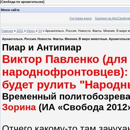
[
Свобода по архангельски
]
Меню сайта
Гостевая книга
Галерея на АрхСвобод
Главная
»
2011
»
Июнь
»
14
» Архангельск. Россия. Новости. Факты. Мнения. В мире
Архангельск. Россия. Новости. Факты. Мнения. В мире животных. Архангельс
Пиар и Антипиар
Виктор Павленко (для 
народнофронтовцев): 
будет рулить "Народ
Временный политобозрев
Зорина
(ИА «Свобода 2012
Отчего какому-то там зачух