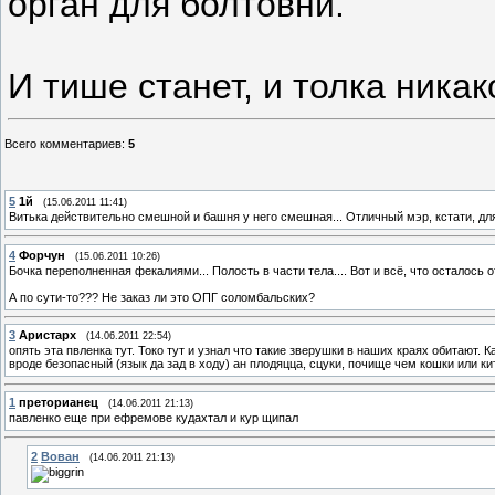
орган для болтовни.
И тише станет, и толка никак
Всего комментариев
:
5
5
1й
(15.06.2011 11:41)
Витька действительно смешной и башня у него смешная... Отличный мэр, кстати, д
4
Форчун
(15.06.2011 10:26)
Бочка переполненная фекалиями... Полость в части тела.... Вот и всё, что осталось 
А по сути-то??? Не заказ ли это ОПГ соломбальских?
3
Аристарх
(14.06.2011 22:54)
опять эта пвленка тут. Токо тут и узнал что такие зверушки в наших краях обитают. 
вроде безопасный (язык да зад в ходу) ан плодяцца, сцуки, почище чем кошки или ки
1
преторианец
(14.06.2011 21:13)
павленко еще при ефремове кудахтал и кур щипал
2
Вован
(14.06.2011 21:13)