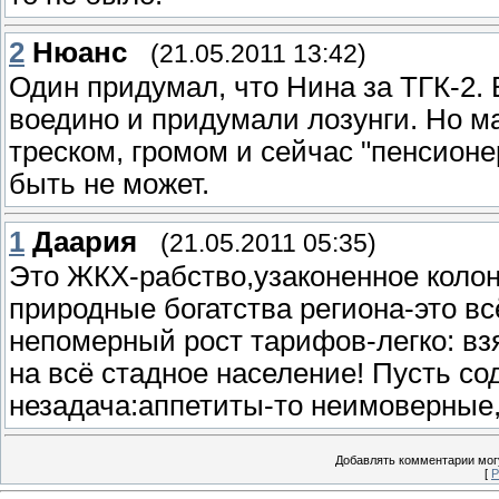
2
Нюанс
(21.05.2011 13:42)
Один придумал, что Нина за ТГК-2. 
воедино и придумали лозунги. Но ма
треском, громом и сейчас "пенсионе
быть не может.
1
Даария
(21.05.2011 05:35)
Это ЖКХ-рабство,узаконенное коло
природные богатства региона-это вс
непомерный рост тарифов-легко: вз
на всё стадное население! Пусть со
незадача:аппетиты-то неимоверные, а
Добавлять комментарии могу
[
Р