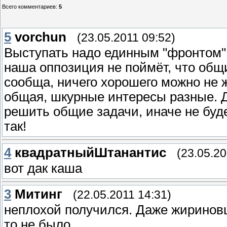
Всего комментариев
:
5
5
vorchun
(23.05.2011 09:52)
Выступать надо единным "фронтом".
наша оппозиция не поймёт, что общ
сообща, ничего хорошего можно не ж
общая, шкурные интересы разные. Д
решить общие задачи, иначе не будет
так!
4
квадратныйШтанантис
(23.05.20
вот дак каша
3
Митинг
(22.05.2011 14:31)
неплохой получился. Даже жириновц
то не было.