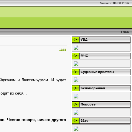
Четверг, 06.08.2026
|
RSS
УВД
12:52
МЧС
Судебные приставы
айджаном и Люксембургом. И будет
Беломорканал
дят из себя...
Поморье
п. Честно говоря, ничего другого
29.ru