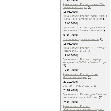
[14.04.2010]
Архангельск. Россия. Чехия. Мир
нормальных людей
(
2
)
[13.08.2010]
Архангельск. Россия. Клан Чужих (
Aliens ). Общественное мнение
(
1
)
[17.08.2010]
Архангельск. Карикатуры Валерия
Житнухина. Молчанский и зэк
(
1
)
[09.02.2010]
Специально для чиновников!
(
1
)
[15.08.2010]
Архангельск. Россия. АПЛ "Курск"
Авторское мнение
(
0
)
[19.04.2010]
Архангельск. Россия. Награды
ветерана за 30000 рублей и 3 года
(
1
)
[17.08.2010]
Архангельск. Россия. США.
Мнение из-за бугра
(
5
)
[29.10.2009]
Скотам - не по зубам...
(
2
)
[20.04.2010]
Архангельск. Карикатуры Валерия
Житнухина. Игровой бизнес
(
1
)
[24.06.2010]
Архангельск. Россия.
Общественное мнение. ПЕдРо -