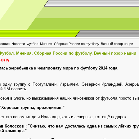
Россия. Новости. Футбол. Мнения. Сборная России по футболу. Вечный позор нации
 Футбол. Мнения. Сборная России по футболу. Вечный позор нации
болу
ялась жеребьевка к чемпионату мира по футболу 2014 года
в одну группу с Португалией, Израилем, Северной Ирландией, Азерб
ый ЧМ попасть.
себя в блоге, но высказывания наших чиновников от футбола просто выво
"Хорошая группа, проходимая."
ет кто вспомнит,да и Ирландцы,хоть и северные, тот ещё подарок.
 Колосков : "Считаю, что нам досталась одна из самых лёгких груп
ной команды."