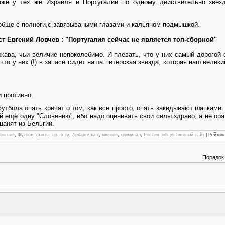
е у тех же Израиля и Португалии по одному действительно звездн
обще с полноги,с завязываными глазами и кальяном подмышкой.
 Евгений Ловчев : "Португалия сейчас не является топ-сборной"
ава, чьи величие непоколебимо. И плевать, что у них самый дорогой 
то у них (!) в запасе сидит наша питерская звезда, которая наш велики
и противно.
утбола опять кричат о том, как все просто, опять закидывают шапками.
й ещё одну "Словению", ибо надо оценивать свои силы здраво, а не ора
цанят из Бельгии.
овения
,
Футбол
,
факты
,
новости
,
Архангельск
,
мнения
,
криминал
,
Россия
,
общественный сайт
|
Рейтинг
Порядок