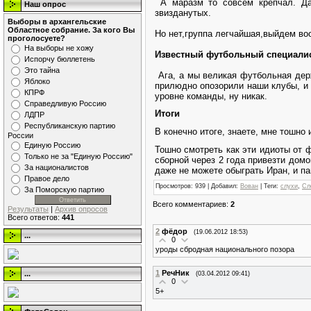
А маразм то совсем крепчал. Даж
Наш опрос
звизданутых.
Выборы в архангельские
Областное собрание. За кого Вы
Но нет,группа легчайшая,выйдем во
проголосуете?
На выборы не хожу
Известный футбольный специалист
Испорчу бюллетень
Это тайна
Ага, а мы великая футбольная держ
Яблоко
прилюдно опозорили наши клубы, и ч
КПРФ
уровне команды, ну никак.
Справедливую Россию
Итоги
ЛДПР
Республиканскую партию
В конечно итоге, знаете, мне тошно 
России
Единую Россию
Тошно смотреть как эти идиоты от ф
Только не за "Единую Россию"
сборной через 2 года привезти домо
За националистов
даже не можете обыграть Иран, и па
Правое дело
Просмотров
: 939 |
Добавил
:
Вован
|
Теги
:
слухи
,
Сл
За Поморскую партию
Всего комментариев
:
2
Результаты
|
Архив опросов
Всего ответов:
441
2
фёдор
(19.06.2012 18:53)
...
0
уроды сбродная национального позора
1
РечНик
...
(03.04.2012 09:41)
0
5+