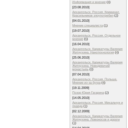
Информация и мнение
(
4
)
[23.08.2010]
Архангельск. Россия. Криминал.
Красильников злоупотребил
(
2
)
[04.01.2010]
Мнение специалиста
(
1
)
[19.07.2010]
Архангельск. Россия. Отдельное
мнение
(
6
)
[16.04.2010]
Архангельск. Карикатуры Валерия
Житнухина. Нанотехнология
(
4
)
[25.06.2010]
Архангельск. Карикатуры Валерия
Житнухина. Новодевичий
монастырь
(
0
)
[07.04.2010]
Архангельск. Россия. Польша.
Мнение из-за бугра
(
4
)
[19.11.2009]
Позор Юрия Гагарина
(
2
)
[14.05.2010]
Архангельск. Россия. Михальчук и
правда
(
1
)
[02.12.2009]
Архангельск. Карикатуры Валерия
Житнухина. Ломоносов и дороги
(
1
)