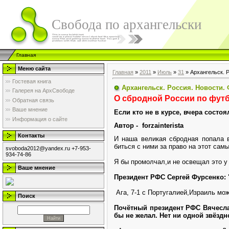
Свобода по архангельски
Главная
Меню сайта
Главная
»
2011
»
Июль
»
31
» Архангельск. 
Гостевая книга
Архангельск. Россия. Новости.
Галерея на АрхСвободе
О сбродной России по фут
Обратная связь
Ваше мнение
Если кто не в курсе, вчера состо
Информация о сайте
Автор - forzainterista
Контакты
И наша великая сбродная попала 
биться с ними за право на этот сам
svoboda2012@yandex.ru +7-953-
934-74-86
Я бы промолчал,и не освещал это у 
Ваше мнение
Президент РФС Сергей Фурсенко: 
Ага, 7-1 с Португалией,Израиль мож
Поиск
Почётный президент РФС Вячеслав
бы не желал. Нет ни одной звёзд