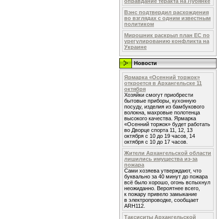
оправдание теракта на Лубянке
Вэнс подтвердил расхождения
во взглядах с одним известным
политиком
Мирошник раскрыл план ЕС по
урегулированию конфликта на
Украине
Новости
Ярмарка «Осенний торжок»
откроется в Архангельске 11
октября
Хозяйки смогут приобрести
бытовые приборы, кухонную
посуду, изделия из бамбукового
волокна, махровые полотенца
высокого качества. Ярмарка
«Осенний торжок» будет работать
во Дворце спорта 11, 12, 13
октября с 10 до 19 часов, 14
октября с 10 до 17 часов.
Жители Архангельской области
лишились имущества из-за
пожара
Сами хозяева утверждают, что
буквально за 40 минут до пожара
всё было хорошо, огонь вспыхнул
неожиданно. Вероятнее всего,
к пожару привело замыкание
в электропроводке, сообщает
ARH112.
Таксиситы Архангельской