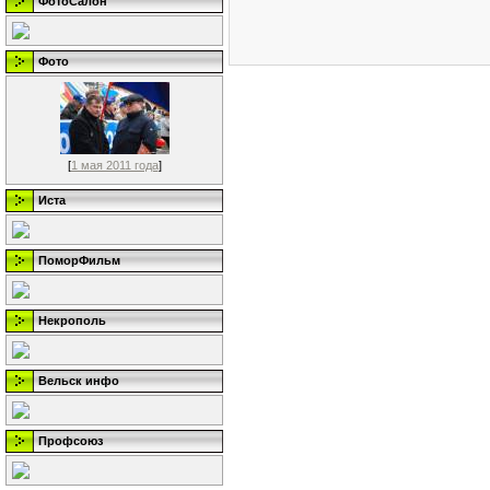
ФотоСалон
Фото
[
1 мая 2011 года
]
Иста
ПоморФильм
Некрополь
Вельск инфо
Профсоюз