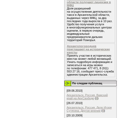
области получают лицензии в
МФЦ
Доля разрешений
на осуществление деятельности
такси в Архангельской области,
выданных через МФЦ, за два
последних года выросла в 10 раз.
Удобство получения услуги
в многофункциональных центрах
оценили, в первую очередь,
индивидуальные
предприниматели дальних
территорий Поморья.
Архангелогородцев
приглашают на исторические
квесты
Принять участие в исторических
квестах может любой желающий.
Узнать подробную информацию и
записаться на игры можно
по телефонам: 477 471, 8 (911)
553 27 16, сообщает пресс-служба
администрации Архангельска.
По следам публикац
[09.06.2010]
Архангельск. Россия. Важский
край на АрхСвободе
(
0
)
[26.07.2010]
Архангельск. Россия. Дело Игоря
Сутягина. Другое мнение
(
0
)
[20.10.2009]