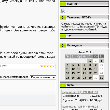
ому игроку,а ни как у нас толпа
Водник
Телеканал NTDTV
Самые последние новости мира на
футболист планеты, что их команды
сайте
ntdtv.ru
. Телеканал NTD - будь
в курсе последних событий.
й лидер. Это коненчо не говорит обо
TV
Календарь
«
Июль 2011
»
 И я от всей души желаю этой горе -
ть о какой-то неводомой силы, когда
Пн
Вт
Ср
Чт
Пт
Сб
Вс
1
2
3
4
5
6
7
8
9
10
:
4.0
/
5
11
12
13
14
15
16
17
18
19
20
21
22
23
24
 вывода комментариев:
25
26
27
28
29
30
31
Курс
курс валют ЦБ РФ 16.08.18
1 евро(EUR)
75.23
руб.
1 доллар США(USD)
66.38
руб.
курс валют ЦБ РФ 15.08.18