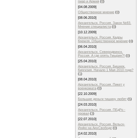
пиар и Армия
(
0
)
[04.08.2009]
Общественное мнение
(
0
)
[08.06.2010]
Архангельск. Россия. Закон №83.
Мнение специалиста
(
0
)
[10.12.2009]
Архангельск. Россия. Кадры
Кремля. Общественное мнение
(
4
)
[06.04.2010]
Архангельск. Северодвинск.
Россия. А где опять Гмырин?!
(
0
)
[25.04.2010]
Архангельск. Россия. Бишкек.
Киргизия. Начало 1 Мая 2010 года?
(
1
)
[08.04.2010]
Архангельск. Россия. Пикет у
военкомата
(
0
)
[22.10.2009]
Большие деньги тишину любят
(
5
)
[24.03.2010]
Архангельск. Россия. ПЕдРо -
провал
(
3
)
[22.07.2010]
Архангельск. Россия. Вельск-
Инфо на АрхСвободе
(
0
)
[14.02.2010]