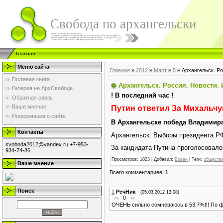
Свобода по архангельски
Главная
Меню сайта
Главная
»
2012
»
Март
»
5
» Архангельск. Ро
Гостевая книга
Архангельск. Россия. Новости. 
Галерея на АрхСвободе
! В последний час !
Обратная связь
Ваше мнение
Путин ответил За Михальчу
Информация о сайте
В Архангельске победа Владимира
Контакты
Архангельск. Выборы президента Р
svoboda2012@yandex.ru +7-953-
За кандидата Путина проголосовало
934-74-86
Просмотров
: 1023 |
Добавил
:
Вован
|
Теги
:
обществ
Ваше мнение
Всего комментариев
:
1
Поиск
1
РечНик
(05.03.2012 13:08)
0
ОЧЕНЬ сильно сомневаюсь в 53,7%!!! По 