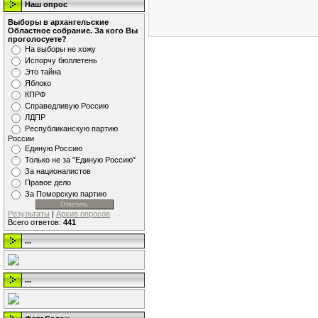
Наш опрос
Выборы в архангельские
Областное собрание. За кого Вы
проголосуете?
На выборы не хожу
Испорчу бюллетень
Это тайна
Яблоко
КПРФ
Справедливую Россию
ЛДПР
Республиканскую партию
России
Единую Россию
Только не за "Единую Россию"
За националистов
Правое дело
За Поморскую партию
Результаты
|
Архив опросов
Всего ответов:
441
...
...