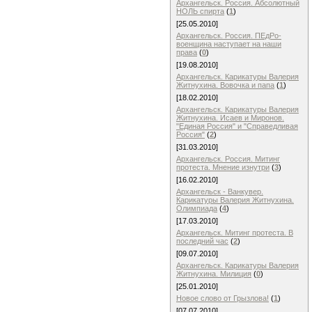
Архангельск. Россия. Абсолютный
НОЛЬ спирта
(
1
)
[25.05.2010]
Архангельск. Россия. ПЕдРо-
военщина наступает на наши
права
(
0
)
[19.08.2010]
Архангельск. Карикатуры Валерия
Житнухина. Вовoчка и папа
(
1
)
[18.02.2010]
Архангельск. Карикатуры Валерия
Житнухина. Исаев и Миронов.
"Единая Россия" и "Справедливая
Россия"
(
2
)
[31.03.2010]
Архангельск. Россия. Митинг
протеста. Мнение изнутри
(
3
)
[16.02.2010]
Архангельск - Ванкувер.
Карикатуры Валерия Житнухина.
Олимпиада
(
4
)
[17.03.2010]
Архангельск. Митинг протеста. В
последний час
(
2
)
[09.07.2010]
Архангельск. Карикатуры Валерия
Житнухина. Милиция
(
0
)
[25.01.2010]
Новое слово от Грызлова!
(
1
)
[07.07.2010]