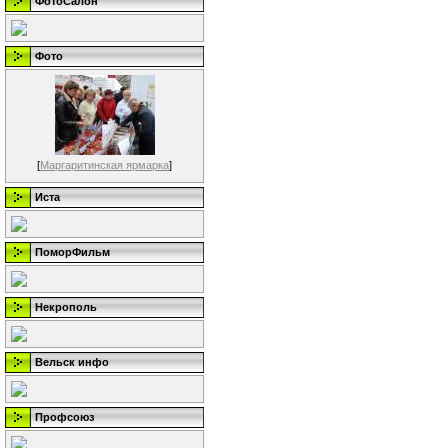
ФотоСалон
Фото
[
Маргаритинская ярмарка
]
Иста
ПоморФильм
Некрополь
Вельск инфо
Профсоюз