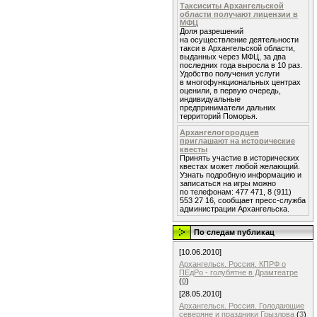
Таксиситы Архангельской
области получают лицензии в
МФЦ
Доля разрешений
на осуществление деятельности
такси в Архангельской области,
выданных через МФЦ, за два
последних года выросла в 10 раз.
Удобство получения услуги
в многофункциональных центрах
оценили, в первую очередь,
индивидуальные
предприниматели дальних
территорий Поморья.
Архангелогородцев
приглашают на исторические
квесты
Принять участие в исторических
квестах может любой желающий.
Узнать подробную информацию и
записаться на игры можно
по телефонам: 477 471, 8 (911)
553 27 16, сообщает пресс-служба
администрации Архангельска.
По следам публикац
[10.06.2010]
Архангельск. Россия. КПРФ о
ПЕдРо - голубятне в Драмтеатре
(
0
)
[28.05.2010]
Архангельск. Россия. Голодающие
северяне и праздники Грызлова
(
3
)