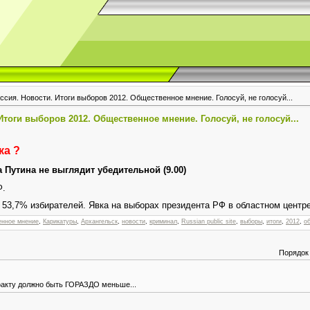
ссия. Новости. Итоги выборов 2012. Общественное мнение. Голосуй, не голосуй...
Итоги выборов 2012. Общественное мнение. Голосуй, не голосуй...
ка ?
 Путина не выглядит убедительной (9.00)
Ф.
 53,7% избирателей. Явка на выборах президента РФ в областном центре
енное мнение
,
Карикатуры
,
Архангельск
,
новости
,
криминал
,
Russian public site
,
выборы
,
итоги
,
2012
,
о
Порядок
факту должно быть ГОРАЗДО меньше...