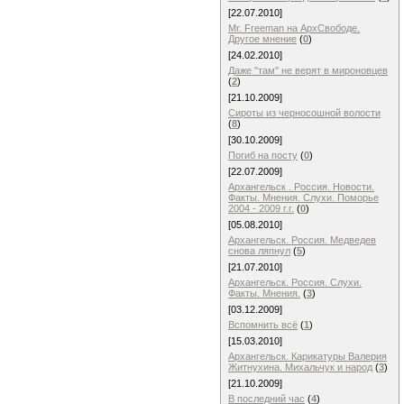
[22.07.2010]
Mr. Freeman на АрхСвободе.
Другое мнение
(
0
)
[24.02.2010]
Даже "там" не верят в мироновцев
(
2
)
[21.10.2009]
Сироты из черносошной волости
(
8
)
[30.10.2009]
Погиб на посту
(
0
)
[22.07.2009]
Архангельск . Россия. Новости.
Факты. Мнения. Слухи. Поморье
2004 - 2009 г.г.
(
0
)
[05.08.2010]
Архангельск. Россия. Медведев
снова ляпнул
(
5
)
[21.07.2010]
Архангельск. Россия. Слухи.
Факты. Мнения.
(
3
)
[03.12.2009]
Вспомнить всё
(
1
)
[15.03.2010]
Архангельск. Карикатуры Валерия
Житнухина. Михальчук и народ
(
3
)
[21.10.2009]
В последний час
(
4
)