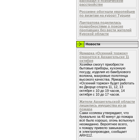
рассказал о психическом
расстройстве
Россияне обогнали европейцев
по визитам на курорт Турции
Лантратова поделилась
подробностями о поиске
пропавших без вести жителей
Курской области
Новости
Ярмарка «Осенний торжок»
откроется в Архангельске 11
октября
Хозяйки смогут приобрести
бытовые приборы, кухонную
посуду, изделия из бамбукового
волокна, махровые полотенца
высокого качества. Ярмарка
«Осенний торжок» будет работать
во Дворце спорта 11, 12, 13
октября с 10 до 19 часов, 14
октября с 10 до 17 часов.
Жители Архангельской области
лишились имущества из-за
пожара
Сами хозяева утверждают, что
буквально за 40 минут до пожара
всё было хорошо, огонь вспыхнул
неожиданно. Вероятнее всего,
к пожару привело замыкание
в электропроводке, сообщает
ARH112.