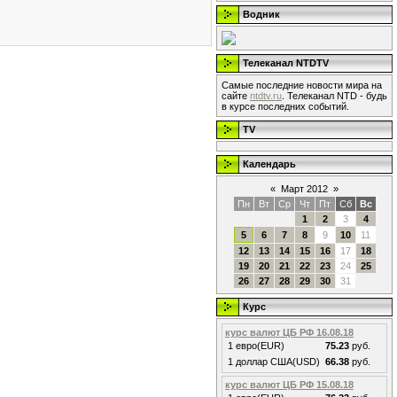
Водник
Телеканал NTDTV
Самые последние новости мира на
сайте
ntdtv.ru
. Телеканал NTD - будь
в курсе последних событий.
TV
Календарь
«
Март 2012
»
Пн
Вт
Ср
Чт
Пт
Сб
Вс
1
2
3
4
5
6
7
8
9
10
11
12
13
14
15
16
17
18
19
20
21
22
23
24
25
26
27
28
29
30
31
Курс
курс валют ЦБ РФ 16.08.18
1 евро(EUR)
75.23
руб.
1 доллар США(USD)
66.38
руб.
курс валют ЦБ РФ 15.08.18