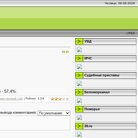
Четверг, 06.08.2026
|
RSS
УВД
09:07
МЧС
Судебные приставы
 - 57,4%.
Беломорканал
бщественный сайт
|
Рейтинг
:
3.2
/
4
Поморье
 вывода комментариев:
29.ru