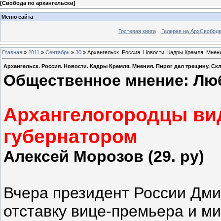
[
Свобода по архангельски
]
Меню сайта
Гостевая книга
Галерея на АрхСвобод
Главная
»
2011
»
Сентябрь
»
30
» Архангельск. Россия. Новости. Кадры Кремля. Мнен
Архангельск. Россия. Новости. Кадры Кремля. Мнения. Пирог дал трещину. Ск
Общественное мнение: Люб
Архангелогородцы ви
губернатором
Алексей Морозов (29. ру)
Вчера президент России Дми
отставку вице-премьера и м