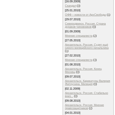
[16.09.2009]
Скандал
(
3
)
[25.01.2010]
ОФФ – новости от АрхСвободы
(
1
)
[29.07.2010]
Северодвинск. Россия. Страна
дураков-чиновников
(
0
)
[01.09.2009]
Мнение специалиста
(
2
)
[27.05.2010]
Архангельск. Россия. Судят ещё
одного милицейского начальника
(
1
)
[27.02.2010]
Мнение специалиста
(
3
)
[01.08.2010]
Архангельск. Россия. Конец
Москвы
(
0
)
[09.07.2010]
Архангельск. Карикатуры Валерия
Житнухина. Милиция
(
0
)
[02.11.2009]
Архангельск. Россия. Стабильно
вниз...
(
0
)
[09.08.2010]
Архангельск. Россия. Мнение
правозащитников
(
2
)
[04.01.2010]