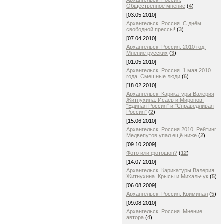
Архангельск. Россия.
Общественное мнение
(
4
)
[03.05.2010]
Архангельск. Россия. С днём
свободной прессы!
(
3
)
[07.04.2010]
Архангельск. Россия. 2010 год.
Мнение русских
(
3
)
[01.05.2010]
Архангельск. Россия. 1 мая 2010
года. Смешные люди
(
6
)
[18.02.2010]
Архангельск. Карикатуры Валерия
Житнухина. Исаев и Миронов.
"Единая Россия" и "Справедливая
Россия"
(
2
)
[15.06.2010]
Архангельск. Россия 2010. Рейтинг
Медвепутов упал ещё ниже
(
2
)
[09.10.2009]
Фото или фотошоп?
(
12
)
[14.07.2010]
Архангельск. Карикатуры Валерия
Житнухина. Крысы и Михальчук
(
5
)
[06.08.2009]
Архангельск. Россия. Криминал
(
5
)
[09.08.2010]
Архангельск. Россия. Мнение
автора
(
4
)