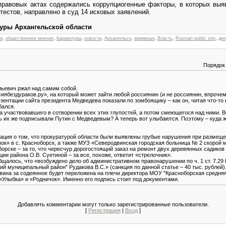
 правовых актах содержались коррупциогенные факторы, в которых выя
тестов, направлено в суд 14 исковых заявлений.
туры Архангельской области
ия
,
общественное мнение
,
Карикатуры
,
новости
,
Архангельск
,
криминал
,
Власть
,
Russian public site
,
деп
Порядок
льевич ржал над самим собой.
сиябездураков.ру», на который может зайти любой россиянин (и не россиянин, впрочем
зентации сайта президента Медведева показали по зомбоящику – как он, читая что-то 
бался.
а участвовавшего в сотворении всех этих глупостей, а потом смеющегося над ними. Ве
их же подписывали Путин с Медведевым? А теперь вот улыбаются. Поэтому – куда ж
ия о том, что прокуратурой области были выявлены грубые нарушения при размещен
чок» в с. Красноборск, а также МУЗ «Северодвинская городская больница № 2 скорой
борске – за то, что чересчур дорогостоящий заказ на ремонт двух деревянных садиков 
ии района О.В. Суетиной – за все, похоже, ответит «стрелочник».
щалось, что «возбуждено дело об административном правонарушении по ч. 1 ст. 7.29
й муниципальный район" Рудакова В.С.» (санкция по данной статье – 40 тыс. рублей).
 вина за содеянное будет переложена на плечи директора МОУ "Красноборская средня
Улыбка» и «Родничок». Именно его подпись стоит под документами.
Добавлять комментарии могут только зарегистрированные пользователи.
[
Регистрация
|
Вход
]