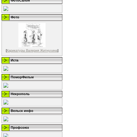
ФотоСалон
Фото
[
Карикатуры Валерия Житнухина
]
Иста
ПоморФильм
Некрополь
Вельск инфо
Профсоюз