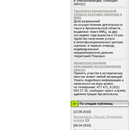
в электропроводке, сообщает
ARH112.
Таксиситы Архангельской
области получают лицензии в
МФЦ
Доля разрешений
на осуществление деятельности
такси в Архангельской области,
выданных через МФЦ, за два
последних года выросла в 10 раз.
Удобство получения услуги
в многофункциональных центрах
оценили, в первую очередь,
индивидуальные
предприниматели дальних
территорий Поморья.
Архангелогородцев
приглашают на исторические
квесты
Принять участие в исторических
квестах может любой желающий.
Узнать подробную информацию и
записаться на игры можно
по телефонам: 477 471, 8 (911)
553 27 16, сообщает пресс-служба
администрации Архангельска.
По следам публикац
[13.08.2010]
Архангельск. Россия. Отдельное
мнение
(
2
)
[06.04.2010]