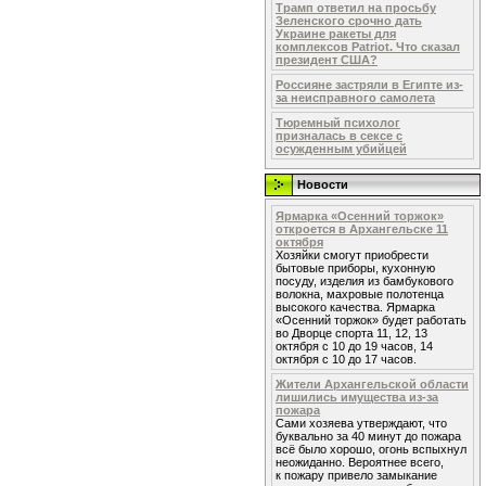
Трамп ответил на просьбу
Зеленского срочно дать
Украине ракеты для
комплексов Patriot. Что сказал
президент США?
Россияне застряли в Египте из-
за неисправного самолета
Тюремный психолог
призналась в сексе с
осужденным убийцей
Новости
Ярмарка «Осенний торжок»
откроется в Архангельске 11
октября
Хозяйки смогут приобрести
бытовые приборы, кухонную
посуду, изделия из бамбукового
волокна, махровые полотенца
высокого качества. Ярмарка
«Осенний торжок» будет работать
во Дворце спорта 11, 12, 13
октября с 10 до 19 часов, 14
октября с 10 до 17 часов.
Жители Архангельской области
лишились имущества из-за
пожара
Сами хозяева утверждают, что
буквально за 40 минут до пожара
всё было хорошо, огонь вспыхнул
неожиданно. Вероятнее всего,
к пожару привело замыкание