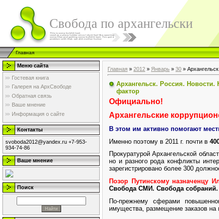
Свобода по архангельски
Главная
Меню сайта
Главная
»
2012
»
Январь
»
30
» Архангельск
Гостевая книга
Архангельск. Россия. Новости.
Галерея на АрхСвободе
фактор
Обратная связь
Официально!
Ваше мнение
Информация о сайте
Архангельские коррупцион
В этом им активно помогают мест
Контакты
Именно поэтому в 2011 г. почти в
40
svoboda2012@yandex.ru +7-953-
934-74-86
Прокуратурой Архангельской област
Ваше мнение
но и разного рода конфликты интер
зарегистрировано более 300 должно
Позор Путинскому назначенцу Ил
Поиск
Свобода СМИ. Свобода собраний.
По-прежнему сферами повышенног
имущества, размещение заказов на 