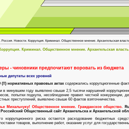
. Россия. Новости. Коррупция. Криминал. Общественное мнение. Архангельская власть
 Коррупция. Криминал. Общественное мнение. Архангельская власть
еры - чиновники предпочитают воровать из бюджета
ные депутаты всех уровней
0 (!!) нормативных правовых актах
содержались коррупциогенные фак
и в минувшем году выявлено свыше 2,5 тысячи нарушений коррупционног
есов, попытки подкупа, несоблюдение правил честной конкуренции, де
стных преступлений, выявлено свыше 60 фактов взяточничества.
ье Михальчуку! Общественное мнение. Гражданское общество.
Rus
 Российский Общественный сайт Архангельска и Архангельской обл
о коррупционного риска остаются расходование бюджетных средст
поставки товаров, выполнение работ, оказание услуг для государствен