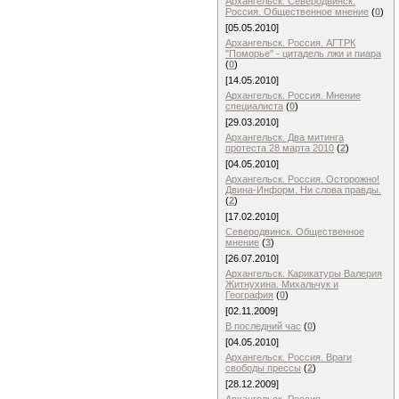
Архангельск. Северодвинск.
Россия. Общественное мнение
(
0
)
[05.05.2010]
Архангельск. Россия. АГТРК
"Поморье" - цитадель лжи и пиара
(
0
)
[14.05.2010]
Архангельск. Россия. Мнение
специалиста
(
0
)
[29.03.2010]
Архангельск. Два митинга
протеста 28 марта 2010
(
2
)
[04.05.2010]
Архангельск. Россия. Осторожно!
Двина-Информ. Ни слова правды.
(
2
)
[17.02.2010]
Северодвинск. Общественное
мнение
(
3
)
[26.07.2010]
Архангельск. Карикатуры Валерия
Житнухина. Михальчук и
География
(
0
)
[02.11.2009]
В последний час
(
0
)
[04.05.2010]
Архангельск. Россия. Враги
свободы прессы
(
2
)
[28.12.2009]