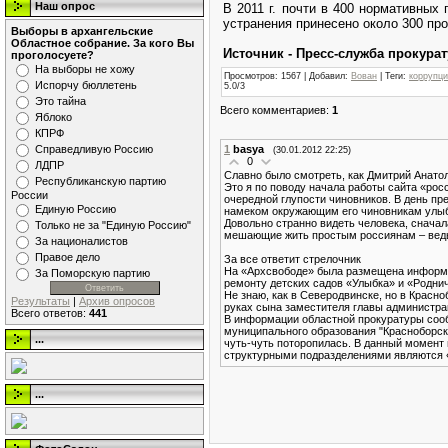
Наш опрос
В 2011 г. почти в 400 нормативных
устранения принесено около 300 про
Выборы в архангельские
Областное собрание. За кого Вы
Источник - Пресс-служба прокура
проголосуете?
На выборы не хожу
Просмотров
: 1567 |
Добавил
:
Вован
|
Теги
:
коррупц
Испорчу бюллетень
5.0
/
3
Это тайна
Всего комментариев
:
1
Яблоко
КПРФ
1
basya
Справедливую Россию
(30.01.2012 22:25)
0
ЛДПР
Славно было смотреть, как Дмитрий Анато
Республиканскую партию
Это я по поводу начала работы сайта «рос
России
очередной глупости чиновников. В день пре
Единую Россию
намеком окружающим его чиновникам улы
Довольно странно видеть человека, сначал
Только не за "Единую Россию"
мешающие жить простым россиянам – ведь 
За националистов
Правое дело
За все ответит стрелочник
На «Архсвободе» была размещена информац
За Поморскую партию
ремонту детских садов «Улыбка» и «Родни
Не знаю, как в Северодвинске, но в Красно
Результаты
|
Архив опросов
руках сына заместителя главы администрац
Всего ответов:
441
В информации областной прокуратуры сооб
муниципального образования "Красноборски
...
чуть-чуть поторопилась. В данный момент
структурными подразделениями являются «
...