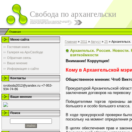
Свобода по архангельски
Главная
Меню сайта
Главная
»
2011
»
Август
»
25
» Архангельск.
Гостевая книга
Архангельск. Россия. Новости.
Галерея на АрхСвободе
взяткоёмкости
Обратная связь
Внимание! Коррупция!
Ваше мнение
Информация о сайте
Кому в Архангельской мэри
Контакты
Общественное мнение: Чтоб Викто
svoboda2012@yandex.ru +7-953-
Прокуратурой Архангельской област
934-74-86
заключения договоров на перевозку
Ваше мнение
Победителями торгов признаны ав
большого и особо большого класса.
Поиск
В ходе прокурорской проверки был
поскольку на момент определения р
В целях обеспечения прав и законн