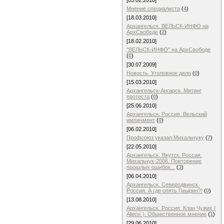
[03.02.2010]
Мнение специалиста
(
4
)
[18.03.2010]
Архангельск. ВЕЛЬСК-ИНФО на
АрхСвободе
(
2
)
[18.02.2010]
"ВЕЛЬСК-ИНФО" на АрхСвободе
(
0
)
[30.07.2009]
Новость. Уголовное дело
(
0
)
[15.03.2010]
Архангельск-Ангарск. Митинг
протеста
(
0
)
[25.06.2010]
Архангельск. Россия. Вельский
импичмент
(
0
)
[06.02.2010]
Профсоюз указал Михальчуку
(
7
)
[22.05.2010]
Архангельск. Якутск. Россия.
Михальчук-2006. Повторение
прошлых ошибок...
(
3
)
[06.04.2010]
Архангельск. Северодвинск.
Россия. А где опять Гмырин?!
(
0
)
[13.08.2010]
Архангельск. Россия. Клан Чужих (
Aliens ). Общественное мнение
(
1
)
[29.06.2010]