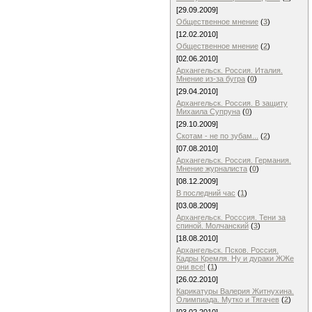
[29.09.2009]
Общественное мнение
(
3
)
[12.02.2010]
Общественное мнение
(
2
)
[02.06.2010]
Архангельск. Россия. Италия.
Мнение из-за бугра
(
0
)
[29.04.2010]
Архангельск. Россия. В защиту
Михаила Супруна
(
0
)
[29.10.2009]
Скотам - не по зубам...
(
2
)
[07.08.2010]
Архангельск. Россия. Германия.
Мнение журналиста
(
0
)
[08.12.2009]
В последний час
(
1
)
[03.08.2009]
Архангельск. Росссия. Тени за
спиной. Молчанский
(
3
)
[18.08.2010]
Архангельск. Псков. Россия.
Кадры Кремля. Ну и дураки ЖЖе
они все!
(
1
)
[26.02.2010]
Карикатуры Валерия Житнухина.
Олимпиада. Мутко и Тягачев
(
2
)