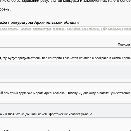
 иска об оспаривании результатов конкурса и заключённых на его основ
орены.
ужба прокуратуры Архангельской област
и
ьская область
,
Павленко
,
происшествия
,
перевозки
,
российский общественный сайт
,
Карикатуры
,
ново
Порядок
т, где ьудут предусмотрены все критерии Таксистов начиная с раскраса в желто-черны
ый памятник двум экс-мэрам Архангельска- Нилову и Донскому в память уничтожения 
сах? в ЛИАЗах же дышать нечем, форточек не хватает ужасно