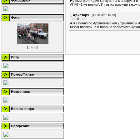
ФотоСалон
Ну выиграл Родин конкурс на маршруты и 
АПАП-1 не возим". И где их грозный зако
1
Аристарх
(25.08.2011 16:48)
Фото
0
А я скучаю по Архангельскому трамваю и А
газом пазиках, я б вообще запретил в Арх
[
1 мая
]
Иста
ПоморФильм
Некрополь
Вельск инфо
Профсоюз