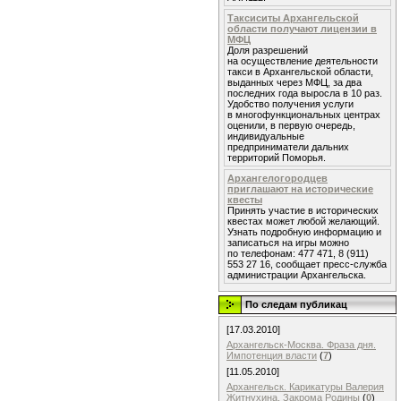
Таксиситы Архангельской
области получают лицензии в
МФЦ
Доля разрешений
на осуществление деятельности
такси в Архангельской области,
выданных через МФЦ, за два
последних года выросла в 10 раз.
Удобство получения услуги
в многофункциональных центрах
оценили, в первую очередь,
индивидуальные
предприниматели дальних
территорий Поморья.
Архангелогородцев
приглашают на исторические
квесты
Принять участие в исторических
квестах может любой желающий.
Узнать подробную информацию и
записаться на игры можно
по телефонам: 477 471, 8 (911)
553 27 16, сообщает пресс-служба
администрации Архангельска.
По следам публикац
[17.03.2010]
Архангельск-Москва. Фраза дня.
Импотенция власти
(
7
)
[11.05.2010]
Архангельск. Карикатуры Валерия
Житнухина. Закрома Родины
(
0
)