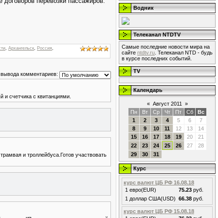
е договоров перевозки пассажиров.
Водник
Телеканал NTDTV
Самые последние новости мира на
сти
,
Архангельск
,
Россия
,
сайте
ntdtv.ru
. Телеканал NTD - будь
в курсе последних событий.
TV
 вывода комментариев:
Календарь
й и счетчика с квитанциями.
«
Август 2011
»
Пн
Вт
Ср
Чт
Пт
Сб
Вс
1
2
3
4
5
6
7
8
9
10
11
12
13
14
15
16
17
18
19
20
21
22
23
24
25
26
27
28
29
30
31
трамвая и троллейбуса.Готов участвовать
Курс
курс валют ЦБ РФ 16.08.18
1 евро(EUR)
75.23
руб.
1 доллар США(USD)
66.38
руб.
курс валют ЦБ РФ 15.08.18