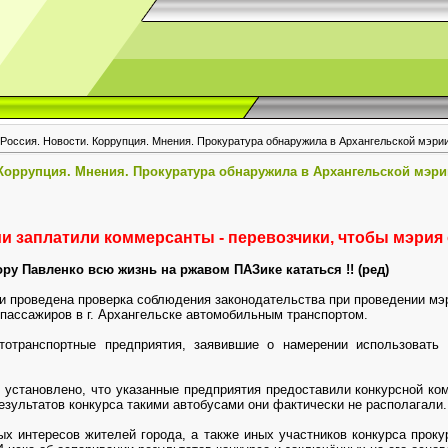
 Россия. Новости. Коррупция. Мнения. Прокуратура обнаружила в Архангельской мэри
 Коррупция. Мнения. Прокуратура обнаружила в Архангельской мэр
и заплатили коммерсанты - перевозчики, чтобы мэрия 
ру Павленко всю жизнь на ржавом ПАЗике кататься !! (ред)
и проведена проверка соблюдения законодательства при проведении мэри
 пассажиров в г. Архангельске автомобильным транспортом.
тотранспортные предприятия, заявившие о намерении использовать
о установлено, что указанные предприятия предоставили конкурсной к
езультатов конкурса такими автобусами они фактически не располагали.
ых интересов жителей города, а также иных участников конкурса прок