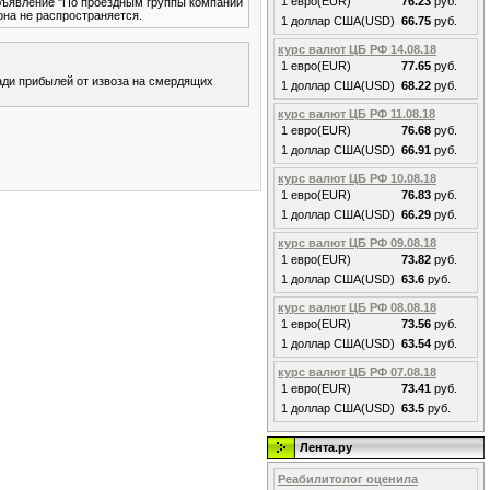
1 евро(EUR)
76.23
руб.
объявление "По проездным группы компаний
она не распространяется.
1 доллар США(USD)
66.75
руб.
курс валют ЦБ РФ 14.08.18
1 евро(EUR)
77.65
руб.
ади прибылей от извоза на смердящих
1 доллар США(USD)
68.22
руб.
курс валют ЦБ РФ 11.08.18
1 евро(EUR)
76.68
руб.
1 доллар США(USD)
66.91
руб.
курс валют ЦБ РФ 10.08.18
1 евро(EUR)
76.83
руб.
1 доллар США(USD)
66.29
руб.
курс валют ЦБ РФ 09.08.18
1 евро(EUR)
73.82
руб.
1 доллар США(USD)
63.6
руб.
курс валют ЦБ РФ 08.08.18
1 евро(EUR)
73.56
руб.
1 доллар США(USD)
63.54
руб.
курс валют ЦБ РФ 07.08.18
1 евро(EUR)
73.41
руб.
1 доллар США(USD)
63.5
руб.
Лента.ру
Реабилитолог оценила