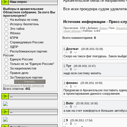
Архангельской области направлено 4
Наш опрос
Все иски прокурора судом удовлетв
Выборы в архангельские
Областное собрание. За кого Вы
проголосуете?
На выборы не хожу
Источник информации - Пресс-сл
Испорчу бюллетень
Просмотров
: 1204 |
Добавил
:
Вован
|
Теги
:
Архангел
Это тайна
общественное
|
Рейтинг
:
4.8
/
4
Яблоко
Всего комментариев
:
6
КПРФ
Справедливую Россию
ЛДПР
6
Дооткат
(29.08.2011 03:26)
Республиканскую партию
0
России
Скоро на такси фиг поездешь. Закон выйде
Единую Россию
Только не за "Единую Россию"
5
Тут
(26.08.2011 10:47)
За националистов
0
Правое дело
надо всю систему менять
За Поморскую партию
4
феникс
(25.08.2011 19:50)
Результаты
|
Архив опросов
1
Всего ответов:
441
Предлагаю в Архангельске поставить един
в проектировании данного сооружения.
...
3
Bobr
(25.08.2011 19:30)
0
а как на счет комфорта в больших автобу
...
2
9
(25.08.2011 17:54)
0