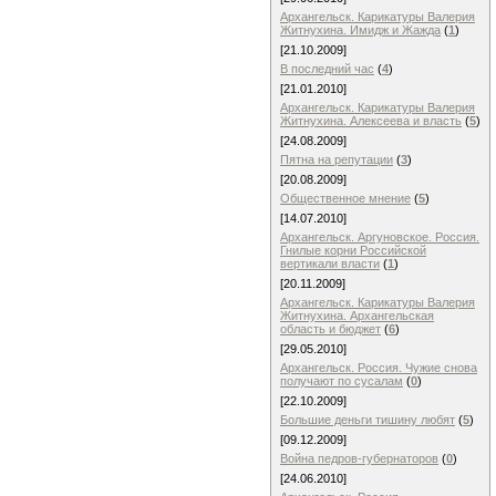
Архангельск. Карикатуры Валерия
Житнухина. Имидж и Жажда
(
1
)
[21.10.2009]
В последний час
(
4
)
[21.01.2010]
Архангельск. Карикатуры Валерия
Житнухина. Алексеева и власть
(
5
)
[24.08.2009]
Пятна на репутации
(
3
)
[20.08.2009]
Общественное мнение
(
5
)
[14.07.2010]
Архангельск. Аргуновское. Россия.
Гнилые корни Российской
вертикали власти
(
1
)
[20.11.2009]
Архангельск. Карикатуры Валерия
Житнухина. Архангельская
область и бюджет
(
6
)
[29.05.2010]
Архангельск. Россия. Чужие снова
получают по сусалам
(
0
)
[22.10.2009]
Большие деньги тишину любят
(
5
)
[09.12.2009]
Война педров-губернаторов
(
0
)
[24.06.2010]