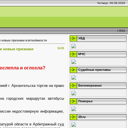
Четверг, 06.08.2026
|
RSS
УВД
и новые признаки взяткоёмкости
ии новые признаки
16:05
МЧС
ослепла и оглохла?
Судебные приставы
ей г. Архангельска торгов на право
Беломорканал
 на городских маршрутах автобусы
Поморье
омиссии недостоверную информацию,
29.ru
уратурой области в Арбитражный суд