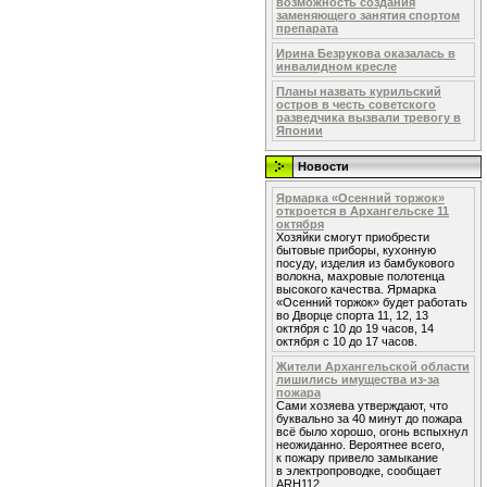
возможность создания
заменяющего занятия спортом
препарата
Ирина Безрукова оказалась в
инвалидном кресле
Планы назвать курильский
остров в честь советского
разведчика вызвали тревогу в
Японии
Новости
Ярмарка «Осенний торжок»
откроется в Архангельске 11
октября
Хозяйки смогут приобрести
бытовые приборы, кухонную
посуду, изделия из бамбукового
волокна, махровые полотенца
высокого качества. Ярмарка
«Осенний торжок» будет работать
во Дворце спорта 11, 12, 13
октября с 10 до 19 часов, 14
октября с 10 до 17 часов.
Жители Архангельской области
лишились имущества из-за
пожара
Сами хозяева утверждают, что
буквально за 40 минут до пожара
всё было хорошо, огонь вспыхнул
неожиданно. Вероятнее всего,
к пожару привело замыкание
в электропроводке, сообщает
ARH112.