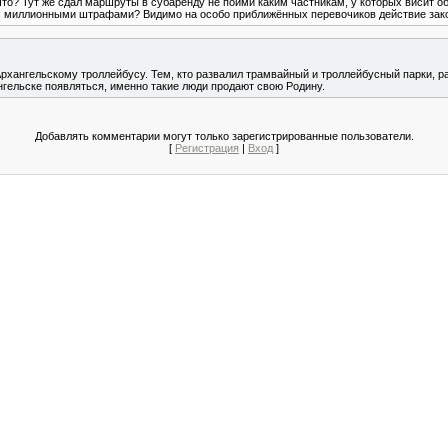
что? Тут же сдал маршруты в субаренду не пойми каким частникам, у которых висит 
н с миллионными штрафами? Видимо на особо приближённых перевочиков действие зак
рхангельскому троллейбусу. Тем, кто развалил трамвайный и троллейбусный парки, р
ангельске появляться, именно такие люди продают свою Родину.
Добавлять комментарии могут только зарегистрированные пользователи.
[
Регистрация
|
Вход
]