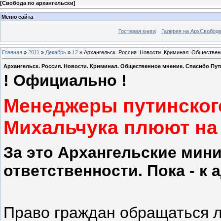
[
Свобода по архангельски
]
Меню сайта
Гостевая книга
Галерея на АрхСвобод
Главная
»
2011
»
Декабрь
»
12
» Архангельск. Россия. Новости. Криминал. Обществен
Архангельск. Россия. Новости. Криминал. Общественное мнение. Спасибо Пу
! Официально !
Менеджеры путинског
Михальчука плюют на
За это Архангельские мин
ответственности. Пока - к 
Право граждан обращаться л