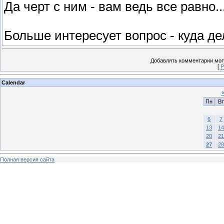
Да черт с ним - вам ведь все равно...
Больше интересует вопрос - куда де
Добавлять комментарии могу
[
Р
Calendar
Пн
Вт
6
7
13
14
20
21
27
28
Полная версия сайта