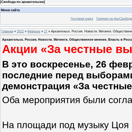
[
Свобода по архангельски
]
Меню сайта
Гостевая книга
Галерея на АрхСвобод
Главная
»
2012
»
Февраль
»
27
» Архангельск. Россия. Новости. Митинги. Общественн
Архангельск. Россия. Новости. Митинги. Общественное мнение. Власть в Рос
Акции «За честные в
В это воскресенье, 26 фев
последние перед выборами
демонстрация «За честны
Оба мероприятия были согла
На площади под музыку Цоя 