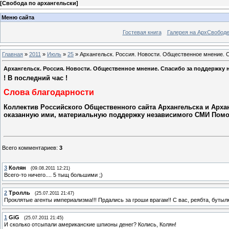
[
Свобода по архангельски
]
Меню сайта
Гостевая книга
Галерея на АрхСвобод
Главная
»
2011
»
Июль
»
25
» Архангельск. Россия. Новости. Общественное мнение. 
Архангельск. Россия. Новости. Общественное мнение. Спасибо за поддержку 
! В последний час !
Слова благодарности
Коллектив Российского Общественного сайта Архангельска и Архан
оказанную ими, материальную поддержку независимого СМИ Помо
Всего комментариев
:
3
3
Колян
(09.08.2011 12:21)
Всего-то ничего.... 5 тыщ большими ;)
2
Тролль
(25.07.2011 21:47)
Проклятые агенты империализма!!! Прдались за гроши врагам!! С вас, реябта, бутыл
1
GiG
(25.07.2011 21:45)
И сколько отсыпали американские шпионы денег? Колись, Колян!