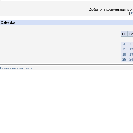
Добавлять комментарии могу
[
Р
Calendar
Пн
Вт
4
5
11
12
18
19
25
26
Полная версия сайта