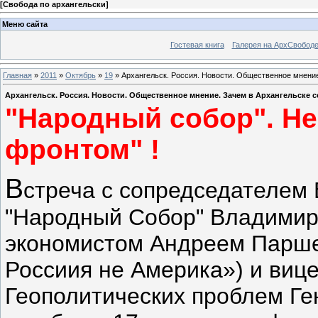
[
Свобода по архангельски
]
Меню сайта
Гостевая книга
Галерея на АрхСвобод
Главная
»
2011
»
Октябрь
»
19
» Архангельск. Россия. Новости. Общественное мнени
Архангельск. Россия. Новости. Общественное мнение. Зачем в Архангельске
"Народный собор". Не
фронтом" !
В
стреча с сопредседателем
"Народный Собор" Владимир
экономистом Андреем Парше
Россиия не Америка») и виц
Геополитических проблем Г