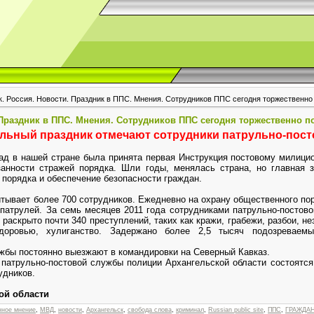
. Россия. Новости. Праздник в ППС. Мнения. Сотрудников ППС сегодня торжественно 
 Праздник в ППС. Мнения. Сотрудников ППС сегодня торжественно по
льный праздник отмечают сотрудники патрульно-пос
азад в нашей стране была принята первая Инструкция постовому милиц
анности стражей порядка. Шли годы, менялась страна, но главная з
 порядка и обеспечение безопасности граждан.
тывает более 700 сотрудников. Ежедневно на охрану общественного пор
опатрулей. За семь месяцев 2011 года сотрудниками патрульно-постов
раскрыто почти 340 преступлений, таких как кражи, грабежи, разбои, н
здоровью, хулиганство. Задержано более 2,5 тысяч подозреваем
жбы постоянно выезжают в командировки на Северный Кавказ.
 патрульно-постовой службы полиции Архангельской области состоятся
удников.
ой области
нное мнение
,
МВД
,
новости
,
Архангельск
,
свобода слова
,
криминал
,
Russian public site
,
ППС
,
ГРАЖДА