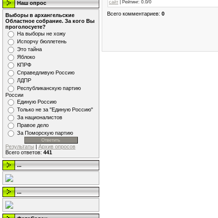
сайт
|
Рейтинг
:
0.0
/
0
Наш опрос
Всего комментариев
:
0
Выборы в архангельские
Областное собрание. За кого Вы
проголосуете?
На выборы не хожу
Испорчу бюллетень
Это тайна
Яблоко
КПРФ
Справедливую Россию
ЛДПР
Республиканскую партию
России
Единую Россию
Только не за "Единую Россию"
За националистов
Правое дело
За Поморскую партию
Результаты
|
Архив опросов
Всего ответов:
441
...
...