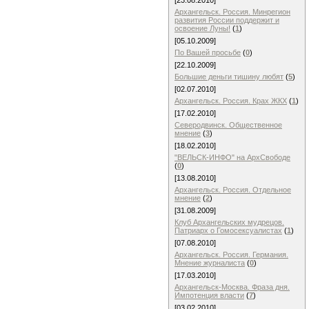
[23.08.2010]
Архангельск. Россия. Минрегион
развития России поддержит и
освоение Луны!
(
1
)
[05.10.2009]
По Вашей просьбе
(
0
)
[22.10.2009]
Большие деньги тишину любят
(
5
)
[02.07.2010]
Архангельск. Россия. Крах ЖКХ
(
1
)
[17.02.2010]
Северодвинск. Общественное
мнение
(
3
)
[18.02.2010]
"ВЕЛЬСК-ИНФО" на АрхСвободе
(
0
)
[13.08.2010]
Архангельск. Россия. Отдельное
мнение
(
2
)
[31.08.2009]
Клуб Архангельских мудрецов.
Патриарх о Гомосексуалистах
(
1
)
[07.08.2010]
Архангельск. Россия. Германия.
Мнение журналиста
(
0
)
[17.03.2010]
Архангельск-Москва. Фраза дня.
Импотенция власти
(
7
)
[03.02.2010]