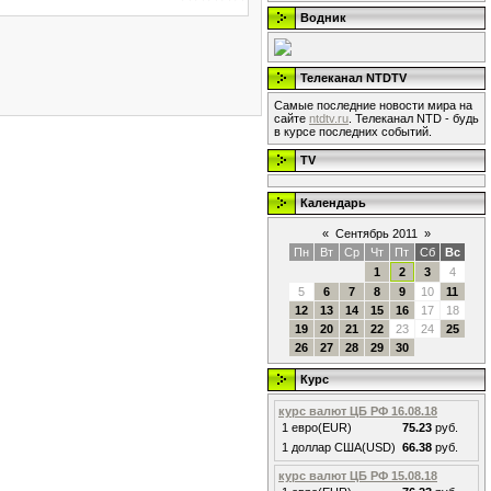
Водник
Телеканал NTDTV
Самые последние новости мира на
сайте
ntdtv.ru
. Телеканал NTD - будь
в курсе последних событий.
TV
Календарь
«
Сентябрь 2011
»
Пн
Вт
Ср
Чт
Пт
Сб
Вс
1
2
3
4
5
6
7
8
9
10
11
12
13
14
15
16
17
18
19
20
21
22
23
24
25
26
27
28
29
30
Курс
курс валют ЦБ РФ 16.08.18
1 евро(EUR)
75.23
руб.
1 доллар США(USD)
66.38
руб.
курс валют ЦБ РФ 15.08.18