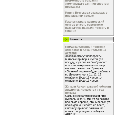
возможность создания
заменяющего занятия спортом
препарата
Ирина Безрукова оказалась в
инвалидном кресле
Планы назвать курильский
остров в честь советского
разведчика вызвали тревогу в
Японии
Новости
Ярмарка «Осенний торжок»
откроется в Архангельске 11
октября
Хозяйки смогут приобрести
бытовые приборы, кухонную
посуду, изделия из бамбукового
волокна, махровые полотенца
высокого качества. Ярмарка
«Осенний торжок» будет работать
во Дворце спорта 11, 12, 13
октября с 10 до 19 часов, 14
октября с 10 до 17 часов.
Жители Архангельской области
лишились имущества из-за
пожара
Сами хозяева утверждают, что
буквально за 40 минут до пожара
всё было хорошо, огонь вспыхнул
неожиданно. Вероятнее всего,
к пожару привело замыкание
в электропроводке, сообщает
ARH112.