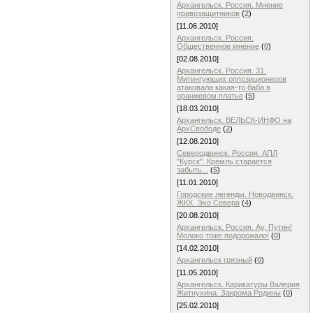
Архангельск. Россия. Мнение
правозащитников
(
2
)
[11.06.2010]
Архангельск. Россия.
Общественное мнение
(
0
)
[02.08.2010]
Архангельск. Россия. 31.
Митингующих оппозиционеров
атаковала какая-то баба в
оранжевом платье
(
5
)
[18.03.2010]
Архангельск. ВЕЛЬСК-ИНФО на
АрхСвободе
(
2
)
[12.08.2010]
Северодвинск. Россия. АПЛ
"Курск". Кремль старается
забыть...
(
5
)
[11.01.2010]
Городские легенды. Новодвинск.
ЖКХ. Эхо Севера
(
4
)
[20.08.2010]
Архангельск. Россия. Ау, Путин!
Молоко тоже подорожало!
(
0
)
[14.02.2010]
Архангельск грязный
(
0
)
[11.05.2010]
Архангельск. Карикатуры Валерия
Житнухина. Закрома Родины
(
0
)
[25.02.2010]