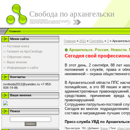
Свобода по архангельски
Главная
Меню сайта
Главная
»
2011
»
Сентябрь
»
2
» Архангельск
Гостевая книга
Архангельск. Россия. Новости.
Галерея на АрхСвободе
Сегодня свой профессиона
Обратная связь
Ваше мнение
В этот день, 2 сентября, 88 лет н
Информация о сайте
положения о службе, права и обяз
неизменной – охрана общественного
Контакты
В Архангельской области ППС насчи
svoboda2012@yandex.ru +7-953-
полицейских, а это 88 пеших и авт
934-74-86
административных правонарушений, 
средствами, причинение вреда 
Ваше мнение
правонарушений.
Сотрудники патрульно-постовой слу
Сегодня во многих подразделениях
Поиск
состава и награждение лучших сотр
Пресс-служба УВД по Архангельск
Просмотров
: 781 |
Добавил
:
Вован
|
Теги
:
обществе