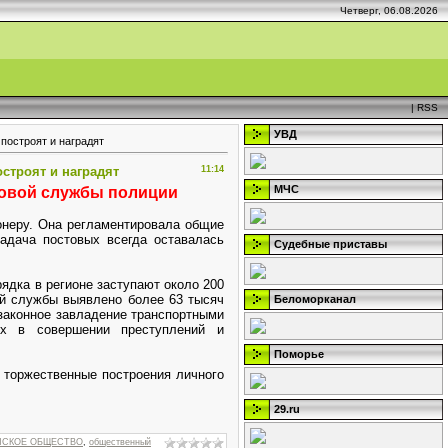
Четверг, 06.08.2026
|
RSS
УВД
построят и наградят
строят и наградят
11:14
МЧС
товой службы полиции
ионеру. Она регламентировала общие
адача постовых всегда оставалась
Судебные приставы
ядка в регионе заступают около 200
ой службы выявлено более 63 тысяч
Беломорканал
езаконное завладение транспортными
ых в совершении преступлений и
Поморье
 торжественные построения личного
29.ru
НСКОЕ ОБЩЕСТВО
,
общественный