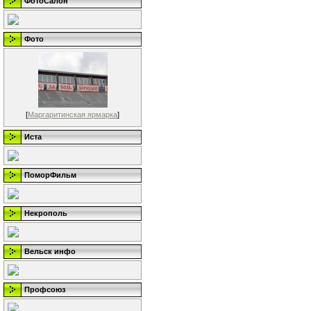
ФотоСалон
Фото
[
Маргаритинская ярмарка
]
Иста
ПоморФильм
Некрополь
Вельск инфо
Профсоюз