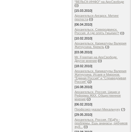
"ВЕЛЬСК-ИНФО" на АрхСвободе
(
0
)
[15.03.2010]
Архангельск-Ангарск. Митинг
протеста
(
0
)
[06.04.2010]
Архангельск. Северодвинск.
Россия. А где опять Гмырин?!
(
0
)
[10.02.2010]
Архангельск. Карикатуры Валерия
Житнухина. Кремль
(
3
)
[03.08.2010]
Mr. Freeman на АрхСвободе.
Другое мнение
(
0
)
[18.02.2010]
Архангельск. Карикатуры Валерия
Житнухина. Исаев и Миронов.
"Единая Россия" и "Справедливая
Россия"
(
2
)
[16.08.2010]
Архангельск. Россия. Цицин и
Реформа ЖКХ. Общественное
мнение
(
2
)
[06.02.2010]
Профсоюз указал Михальчуку
(
7
)
[29.05.2010]
Архангельск. Россия. ПЕдРо -
проблемы. Ешь ананасы, рябчиков
жуй...
(
0
)