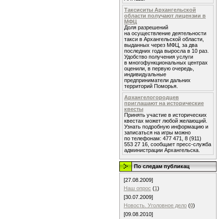
Таксиситы Архангельской
области получают лицензии в
МФЦ
Доля разрешений
на осуществление деятельности
такси в Архангельской области,
выданных через МФЦ, за два
последних года выросла в 10 раз.
Удобство получения услуги
в многофункциональных центрах
оценили, в первую очередь,
индивидуальные
предприниматели дальних
территорий Поморья.
Архангелогородцев
приглашают на исторические
квесты
Принять участие в исторических
квестах может любой желающий.
Узнать подробную информацию и
записаться на игры можно
по телефонам: 477 471, 8 (911)
553 27 16, сообщает пресс-служба
администрации Архангельска.
По следам публикац
[27.08.2009]
Наш опрос
(
1
)
[30.07.2009]
Новость. Уголовное дело
(
0
)
[09.08.2010]