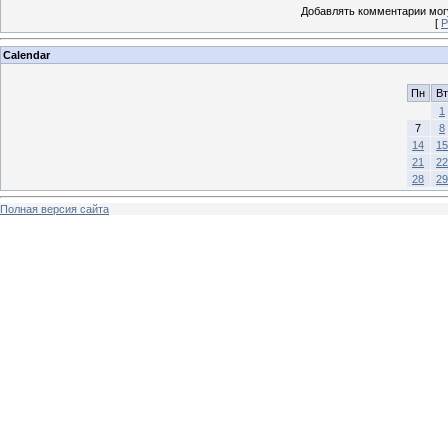
Добавлять комментарии могу
[
Р
Calendar
Пн
Вт
1
7
8
14
15
21
22
28
29
Полная версия сайта