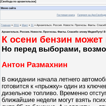
[
Свобода по архангельски
]
Меню сайта
Гостевая книга
Галерея на АрхСвобод
Главная
»
2011
»
Март
»
31
» Архангельск. Россия. Новости. Прогнозы. Факты. Спаси
Архангельск. Россия. Новости. Прогнозы. Факты. Спасибо злому МедвеПуту! 
К осени бензин может
Но перед выборами, возмож
Антон Размахнин
В ожидании начала летнего автомоб
готовится к «прыжку» один из ключе
дизельное топливо. Временно отступ
ближайшие недели могут взять псих