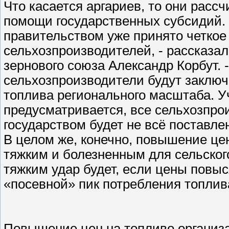
Что касается аргариев, то они рас
помощи государственных субсидий. 
правительством уже принято четкое
сельхозпроизводителей, - рассказа
зернового союза Александр Корбут. 
сельхозпроизводители будут заклю
топлива регионального масштаба. Уч
предусматривается, все сельхозпро
государством будет не всё поставл
В целом же, конечно, повышение це
тяжким и болезненным для сельского
тяжким удар будет, если цены повы
«посевной» пик потребления топлив
Повышение цен на топливо организ