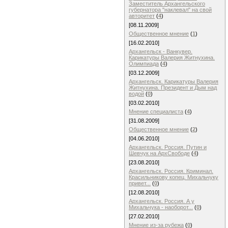
Заместитель Архангельского
губернатора "наклевал" на свой
авторитет
(
4
)
[08.11.2009]
Общественное мнение
(
1
)
[16.02.2010]
Архангельск - Ванкувер.
Карикатуры Валерия Житнухина.
Олимпиада
(
4
)
[03.12.2009]
Архангельск. Карикатуры Валерия
Житнухина. Президент и Дым над
водой
(
0
)
[03.02.2010]
Мнение специалиста
(
4
)
[31.08.2009]
Общественное мнение
(
2
)
[04.06.2010]
Архангельск. Россия. Путин и
Шевчук на АрхСвободе
(
4
)
[23.08.2010]
Архангельск. Россия. Криминал.
Красильникову копец. Михальчуку
привет...
(
0
)
[12.08.2010]
Архангельск. Россия. А у
Михальчука - наоборот...
(
0
)
[27.02.2010]
Мнение из-за рубежа
(
0
)