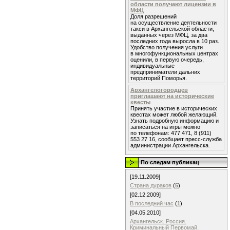
области получают лицензии в
МФЦ
Доля разрешений
на осуществление деятельности
такси в Архангельской области,
выданных через МФЦ, за два
последних года выросла в 10 раз.
Удобство получения услуги
в многофункциональных центрах
оценили, в первую очередь,
индивидуальные
предприниматели дальних
территорий Поморья.
Архангелогородцев
приглашают на исторические
квесты
Принять участие в исторических
квестах может любой желающий.
Узнать подробную информацию и
записаться на игры можно
по телефонам: 477 471, 8 (911)
553 27 16, сообщает пресс-служба
администрации Архангельска.
По следам публикац
[19.11.2009]
Страна дураков
(
5
)
[02.12.2009]
В последний час
(
1
)
[04.05.2010]
Архангельск. Россия.
Криминальный Первомай.