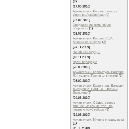
(
2
)
[17.06.2010]
Архангельск. Россия. Вельск-
Инфо на АрхСвободе
(
0
)
[27.01.2010]
Продолжение темы «Крах
оборонки»
(
1
)
[02.07.2010]
Архангельск. Россия. США.
Мнение из-за бугра
(
2
)
[24.11.2009]
Чиновники жгут
(
0
)
[18.11.2009]
Враги народа
(
0
)
[26.03.2010]
Архангельск. Карикатуры Валерия
Житнухина. Произвол властей
(
1
)
[03.02.2010]
Архангельск. Карикатуры Валерия
Житнухина. Порт - о - Пренс и
Бакарица
(
3
)
[29.03.2010]
Архангельск. Общественное
мнение. Из комментов - на
главную АрхСвободы
(
5
)
[12.03.2010]
Архангельск. Мнение специалиста
(
1
)
[11.05.2010]