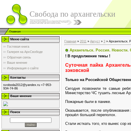
Свобода по архангельски
Главная
Меню сайта
Главная
»
2011
»
Август
»
3
» Архангельск. Р
Гостевая книга
Архангельск. Россия. Новости.
Галерея на АрхСвободе
! В продолжение темы !
Обратная связь
Ваше мнение
Суточная пайка Архангел
Информация о сайте
зэковской
Контакты
Только на Российской Обществен
svoboda2012@yandex.ru +7-953-
Сегодня позвонили те самые ребя
934-74-86
Министерство ЧС тушить лесные Ар
Ваше мнение
Пожарные были в панике.
Оказывается, после опубликования 
Поиск
прошёл большой переполох.
Стали исткать того, кто вынес сор 