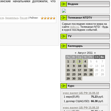
инские начальники доложили, что
Водник
Телеканал NTDTV
ости
,
Архангельск
,
Россия
|
Рейтинг
:
Самые последние новости мира на
сайте
ntdtv.ru
. Телеканал NTD - будь
в курсе последних событий.
TV
Календарь
«
Август 2011
»
Пн
Вт
Ср
Чт
Пт
Сб
Вс
1
2
3
4
5
6
7
8
9
10
11
12
13
14
15
16
17
18
19
20
21
22
23
24
25
26
27
28
29
30
31
Курс
курс валют ЦБ РФ 16.08.18
1 евро(EUR)
75.23
руб.
1 доллар США(USD)
66.38
руб.
курс валют ЦБ РФ 15.08.18