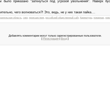
было приказано "заткнуться под угрозой увольнения". Наверх бус
ительно, чего волноваться?! Это, ведь, не у них такая пайка....
хангельская область
,
смог
,
происшествия
,
российский общественный сайт
,
Карикатуры
,
пожарные
,
нов
Добавлять комментарии могут только зарегистрированные пользователи.
[
Регистрация
|
Вход
]