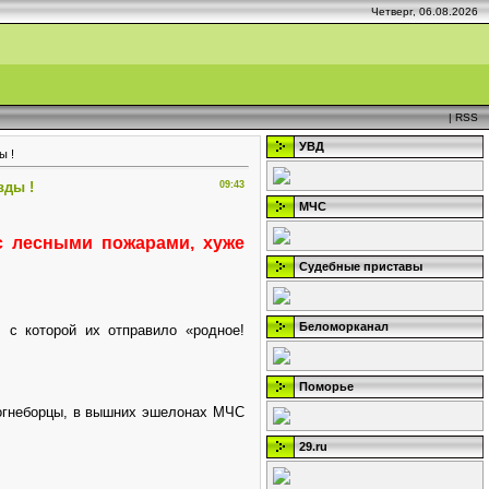
Четверг, 06.08.2026
|
RSS
УВД
ы !
вды !
09:43
МЧС
с лесными пожарами, хуже
Судебные приставы
Беломорканал
 с которой их отправило «родное!
Поморье
 огнеборцы, в вышних эшелонах МЧС
29.ru