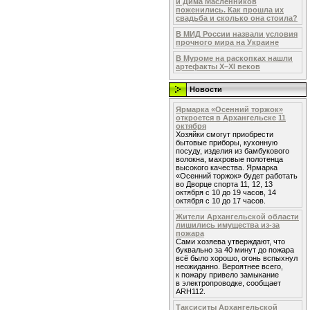
и Дима Масленников
поженились. Как прошла их
свадьба и сколько она стоила?
В МИД России назвали условия
прочного мира на Украине
В Муроме на раскопках нашли
артефакты X–XI веков
Новости
Ярмарка «Осенний торжок»
откроется в Архангельске 11
октября
Хозяйки смогут приобрести
бытовые приборы, кухонную
посуду, изделия из бамбукового
волокна, махровые полотенца
высокого качества. Ярмарка
«Осенний торжок» будет работать
во Дворце спорта 11, 12, 13
октября с 10 до 19 часов, 14
октября с 10 до 17 часов.
Жители Архангельской области
лишились имущества из-за
пожара
Сами хозяева утверждают, что
буквально за 40 минут до пожара
всё было хорошо, огонь вспыхнул
неожиданно. Вероятнее всего,
к пожару привело замыкание
в электропроводке, сообщает
ARH112.
Таксиситы Архангельской