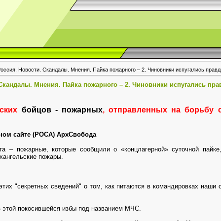
оссия. Новости. Скандалы. Мнения. Пайка пожарного – 2. Чиновники испугались правд
 Скандалы. Мнения. Пайка пожарного – 2. Чиновники испугались пра
ьских
бойцов - пожарных
, отправленных на борьбу 
ном сайте (РОСА) АрхСвобода
та – пожарные, которые сообщили о «концлагерной» суточной пайке,
хангельские пожары.
этих "секретных сведений" о том, как питаются в командировках наши
из этой покосившейся избы под названием МЧС.