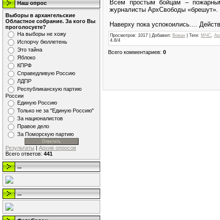
Всем простым бойцам – пожарным 
Наш опрос
журналисты АрхСвободы «брешут».
Выборы в архангельские
Областное собрание. За кого Вы
Наверху пока успокоились.... Действ
проголосуете?
На выборы не хожу
Просмотров
: 1017 |
Добавил
:
Вован
|
Теги
:
МЧС
,
Ар
4.8
/
4
Испорчу бюллетень
Это тайна
Всего комментариев
:
0
Яблоко
КПРФ
Справедливую Россию
ЛДПР
Республиканскую партию
России
Единую Россию
Только не за "Единую Россию"
За националистов
Правое дело
За Поморскую партию
Результаты
|
Архив опросов
Всего ответов:
441
...
...