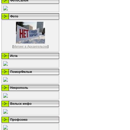
ФотоСалон
Фото
[
Митинг в Архангельске
]
Иста
ПоморФильм
Некрополь
Вельск инфо
Профсоюз