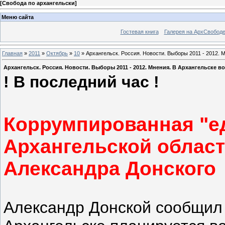
[
Свобода по архангельски
]
Меню сайта
Гостевая книга
Галерея на АрхСвобод
Главная
»
2011
»
Октябрь
»
10
» Архангельск. Россия. Новости. Выборы 2011 - 2012. 
Архангельск. Россия. Новости. Выборы 2011 - 2012. Мнения. В Архангельске 
! В последний час !
Коррумпированная "е
Архангельской област
Александра Донского
Александр Донской сообщил о