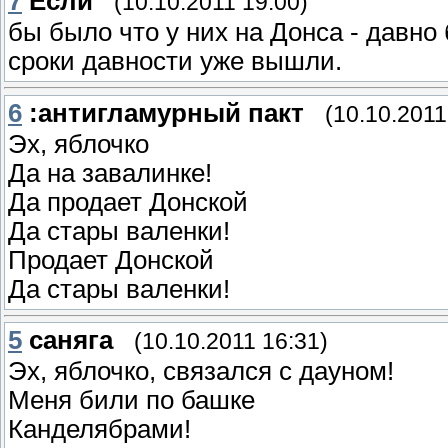
7
Если
(10.10.2011 19:00)
бы было что у них на Донса - давно
сроки давности уже вышли.
6
:антигламурный пакт
(10.10.2011
Эх, яблочко
Да на завалинке!
Да продает Донской
Да стары валенки!
Продает Донской
Да стары валенки!
5
саняга
(10.10.2011 16:31)
Эх, яблочко, связался с дауном!
Меня били по башке
Канделябрами!