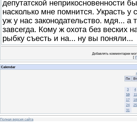
депутатской неприкосновенности бы
насколько мне помнится. Украсть у 
уж у нас законодательство. мдя... а 
завсегда. Кому ж охота без веских на
рыбку съесть и на... ну вы поняли...
Добавлять комментарии могу
[
Р
Calendar
Пн
Вт
3
4
10
11
17
18
24
25
31
Полная версия сайта