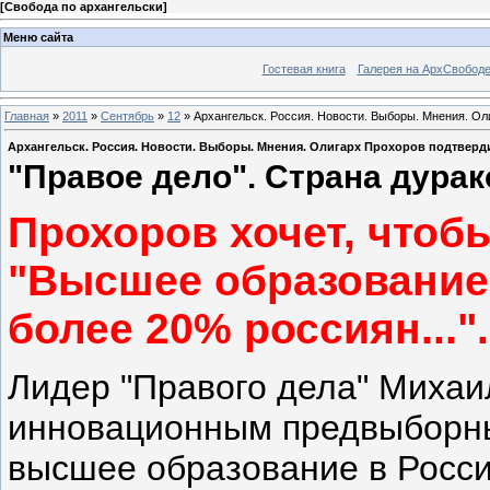
[
Свобода по архангельски
]
Меню сайта
Гостевая книга
Галерея на АрхСвобод
Главная
»
2011
»
Сентябрь
»
12
» Архангельск. Россия. Новости. Выборы. Мнения. Ол
Архангельск. Россия. Новости. Выборы. Мнения. Олигарх Прохоров подтверд
"Правое дело". Страна дурак
Прохоров хочет, чтобы
"Высшее образование
более 20% россиян...".
Лидер "Правого дела" Михаи
инновационным предвыборны
высшее образование в Росси