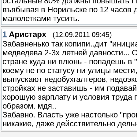
остальные 80% должны повышать Пр
въябывая в Норильске по 12 часов д
малолетками тусить.
1
Аристарх
(12.09.2011 09:45)
Забавненько так копипи..дит "иници
медведева 2-3х летней давности... 
стране куда ни плюнь - попадешь в
коему не по статусу ни улицы мести,
выпускают недобухгалтеров, недоэк
стройках не заставишь - им подавай
хорошую зарплату и условия труда 
образом. мдя..
Забавно. Власть уже настолько "про
никакие, даже дейсствительно дель