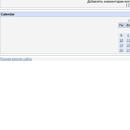
Добавлять комментарии могу
[
Р
Calendar
«
Пн
Вт
5
6
12
13
19
20
26
27
Полная версия сайта