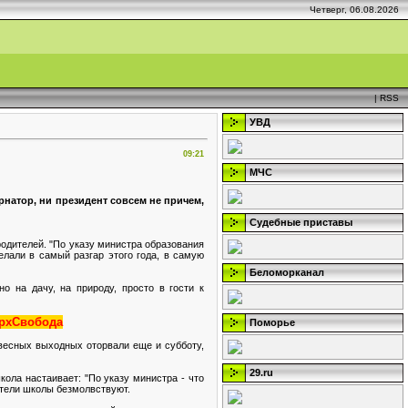
Четверг, 06.08.2026
|
RSS
УВД
09:21
МЧС
ернатор, ни президент совсем не причем,
Судебные приставы
родителей. "По указу министра образования
елали в самый разгар этого года, в самую
Беломорканал
о на дачу, на природу, просто в гости к
рхСвобода
Поморье
овесных выходных оторвали еще и субботу,
29.ru
ола настаивает: "По указу министра - что
ители школы безмолвствуют.