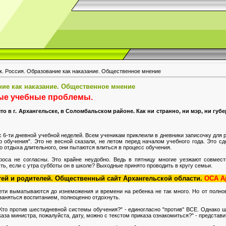
к. Россия. Образование как наказание. Общественное мнение
ние как наказание. Общественное мнение
рые учебные проблемы.
то в г. Архангельске, в Соломбальском районе. Как ни странно, ни мэр, ни губ
 6-ти дневной учебной неделей. Всем ученикам приклеили в дневники записочку для 
обучения". Это не весной сказали, не летом перед началом учебного года. Это сд
го отдыха длительного, они пытаются влиться в процесс обучения.
роса не согласны. Это крайне неудобно. Ведь в пятницу многие уезжают совместн
ыть, если с утра субботы он в школе? Выходные принято проводить в кругу семьи.
ей и родителей. Общественный сайт Архангельской области.
ОСА А
дети выматываются до изнеможения и времени на ребенка не так много. Но от полн
заняться воспитанием, полноценно отдохнуть.
Кто против шестидневной системы обучения?" - единогласно "против" ВСЕ. Однако шк
аза министра, пожалуйста, дату, можно с текстом приказа ознакомиться?" - представ