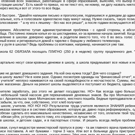
", обзвонив всех знакомых, работающих в сфере образования, выясняю, что выбор 
рации школы". Есть какой-то приказ, но ни текст его, ни номер, ни дату назвать никто
ерез месяц и вот от этого-то все беды.
о б быстрее.. "Давайте напишем письмо и проголосуем, подпишемся и доведем до адми
стальные, хоть и голосовали единогласно пару минут назад. Нужно сказать, такую поз
олосование - " а ну его к лешему - без нас все решат", а после годами возмущаются 
ремен. Абсолютно тупая административная проблема - с одной стороны, и абсо
ща. Постоянно ломали копья из-за шестидневки, из-за времени начала занятий. Когда
авление в школах доверено идиотам, а родители вместо того, что б во весь голос з
ный взнос и ретироваться домой к тарелке с борщом у любимого телевизора.
юди у руля в школах? Ведь проблемы со взятками, например, начинаются уже там.
школа 62 ОБЯЗАЛА посещать ПЛАТНО (250 р в неделю) группу продленного дня. "
артально несут свои кровные денежки в школу, а школа придумывает все новые и н
аже не делают домашнего задания. На кой она нужна тогда? Для чего создана?
на школу жалко? Ни в коем разе. Однако посмотрев однажды на "финансовый отчет", 
е учителя" неплохо наживаются на своей псевдобедности и несчастности. Суммы, я
х магазинах. Деньги на ремонт школы выделяются и поступают из бюджета, однако с 
учителю заработать, раз этого не делает государство. НО+ Как всегда одно боль
- небольшой такой насосик для перекачивания денежных знаков. Вы про Молчанско
а г. Архангельска таких Молчанских много, местного пошиба. Бедные преподаватели 
абыли, за что, они, собственно, этот хлеб получают.
т школе, учителю. НО! НО! НО! Результатом труда учителя являются ЗНАНИЯ ребенка,
риказах министра и в системе образования, которую де, давно пора реформировать, 
обязан сделать его максимально качественно, независимо от того, оплатили твой тр
 обязан уйти, уступить место тому, кто справится лучше тебя.
в школах, и детских садах, и в паспортных столах. И решить всегда любую проблему
вая, сунул медсестре министерский пропуск в рожу - та аж главного врача приволокла
иси поставила. А нет бумажки - торчи 3 часа. Или вот в больнице друга пристроит
ими словами понять не хотели, сказал прямо: "Нет мне дела до ваших бумажек - есл