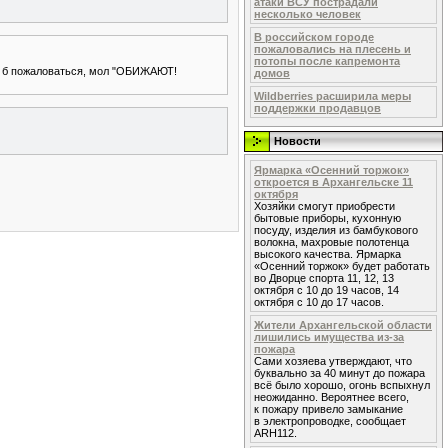
атаки ВСУ пострадали
несколько человек
В российском городе
пожаловались на плесень и
потопы после капремонта
что б пожаловаться, мол "ОБИЖАЮТ!
домов
Wildberries расширила меры
поддержки продавцов
Новости
Ярмарка «Осенний торжок»
откроется в Архангельске 11
октября
Хозяйки смогут приобрести
бытовые приборы, кухонную
посуду, изделия из бамбукового
волокна, махровые полотенца
высокого качества. Ярмарка
«Осенний торжок» будет работать
во Дворце спорта 11, 12, 13
октября с 10 до 19 часов, 14
октября с 10 до 17 часов.
Жители Архангельской области
лишились имущества из-за
пожара
Сами хозяева утверждают, что
буквально за 40 минут до пожара
всё было хорошо, огонь вспыхнул
неожиданно. Вероятнее всего,
к пожару привело замыкание
в электропроводке, сообщает
ARH112.