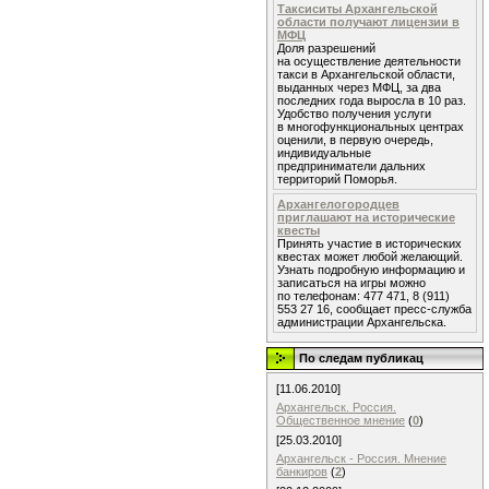
Таксиситы Архангельской
области получают лицензии в
МФЦ
Доля разрешений
на осуществление деятельности
такси в Архангельской области,
выданных через МФЦ, за два
последних года выросла в 10 раз.
Удобство получения услуги
в многофункциональных центрах
оценили, в первую очередь,
индивидуальные
предприниматели дальних
территорий Поморья.
Архангелогородцев
приглашают на исторические
квесты
Принять участие в исторических
квестах может любой желающий.
Узнать подробную информацию и
записаться на игры можно
по телефонам: 477 471, 8 (911)
553 27 16, сообщает пресс-служба
администрации Архангельска.
По следам публикац
[11.06.2010]
Архангельск. Россия.
Общественное мнение
(
0
)
[25.03.2010]
Архангельск - Россия. Мнение
банкиров
(
2
)