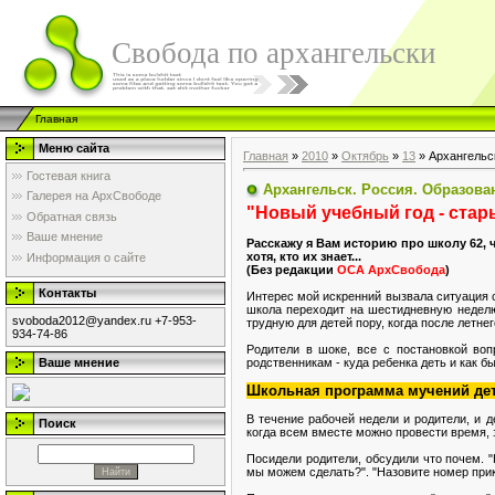
Свобода по архангельски
Главная
Меню сайта
Главная
»
2010
»
Октябрь
»
13
» Архангельс
Гостевая книга
Архангельск. Россия. Образова
Галерея на АрхСвободе
"Новый учебный год - ста
Обратная связь
Ваше мнение
Расскажу я Вам историю про школу 62, ч
хотя, кто их знает...
Информация о сайте
(Без редакции
ОСА АрхСвобода
)
Контакты
Интерес мой искренний вызвала ситуация с
школа переходит на шестидневную неделю 
svoboda2012@yandex.ru +7-953-
трудную для детей пору, когда после летне
934-74-86
Родители в шоке, все с постановкой воп
родственникам - куда ребенка деть и как б
Ваше мнение
Школьная программа мучений дет
В течение рабочей недели и родители, и 
Поиск
когда всем вместе можно провести время, 
Посидели родители, обсудили что почем. "
мы можем сделать?". "Назовите номер прик