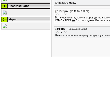
Отправьте мэру.
Правительство
2
1 Игорь
(13.10.2010 12:56)
0
Вот куда писать, кому в морду дать, а ко
Мэрия
СПАСИТЕ!"? ))) В этом случае, Вы читать 
1
Игорь
(13.10.2010 10:38)
0
Пишите заявление в прокуратуру с указани