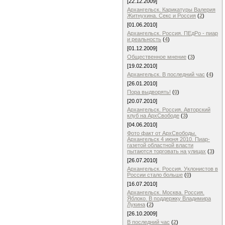
[22.12.2009]
Архангельск. Карикатуры Валерия
Житнухина. Секс и Россия
(
2
)
[01.06.2010]
Архангельск. Россия. ПЕдРо - пиар
и реальность
(
4
)
[01.12.2009]
Общественное мнение
(
3
)
[19.02.2010]
Архангельск. В последний час
(
4
)
[26.01.2010]
Пора выдворять!
(
0
)
[20.07.2010]
Архангельск. Россия. Авторский
клуб на АрхСвободе
(
3
)
[04.06.2010]
Фото факт от АрхСвободы.
Архангельск 4 июня 2010. Пиар-
газетой областной власти
пытаются торговать на улицах
(
3
)
[26.07.2010]
Архангельск. Россия. Уклонистов в
России стало больше
(
0
)
[16.07.2010]
Архангельск. Москва. Россия.
Яблоко. В поддержку Владимира
Лукина
(
2
)
[26.10.2009]
В последний час
(
2
)