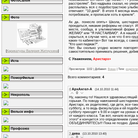
ФотоСалон
расстреляю". Без надрыва сказал, но увер
расплылась вся с подобострастною улыбкою
отвечают: "10 дней". В итоге 4 месяца мы
потребовали, и прописали хоть в кремле".
Фото
Ах да.. понесло опять+ Школа, шестидн
проедаться, никакие реформы не спасут. И
месте, сообща, в ультимативной форме р
ЖЕЛАЮ" или "Я НАСТАИВАЮ". А в нашей стр
скрыться, в случае чего, а не что б его гр
каких-то кабинетах+ Вот так всегда, с само
"Кто шил пиджак?".
Нет. Вы сколько угодно можете повторя
[
Карикатуры Валерия Житнухина
]
самостоятельно принимать решения, добива
С Уважением,
Аристарх+
Иста
Просмотров
: 1102 |
Добавил
:
Вован
|
Теги
:
родители
Всего комментариев
:
4
ПоморФильм
4
АрхАнгел-А
(14.10.2010 11:44)
0
Некрополь
Ну, наконец-то! Нашелся здравомыслящий че
горькая. По поводу навязанной шестидневк
Аристарх, их родителям), где дети, все-
субботу, а то ведь физкультура и ей подоб
Вельск инфо
субботу приходят к 9.00 и сидят на уроках
от каждого класса. Так вот, начало всегда
этого" и кончается это определением сумм
ОБЪЕДИНЯЙТЕСЬ!!! Пока не поздно. Давай
Профсоюз
3
дева
(13.10.2010 13:40)
0