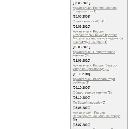
[03.06.2010]
Архангельск. Россия. Мнение
специалиста
(
1
)
[18.08.2009]
Успехи власти АО
(
2
)
[09.06.2010]
Архангельск. Россия.
Отвратительный мир протеже
Михальчука насильно внедряется
в культуру Поморья
(
1
)
[16.03.2010]
Архангельск. Общественное
мнение
(
8
)
[21.05.2010]
Архангельск. Россия. Вельск-
Инфо на АрхСвободе
(
0
)
[11.03.2010]
Архангельск. Выкопали труп
ребёнка
(
1
)
[09.10.2009]
Общественное мнение
(
2
)
[05.10.2009]
По Вашей просьбе
(
0
)
[25.03.2010]
Архангельск - Россия -
Великобритания. Мнение оттуда
(
0
)
[23.07.2010]