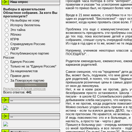
Просидев часа полтора в сети "интернет
Наш опрос
правилам и указам "на усмотрение админист
какой-то приказ был, но пришел более чем ч
Выборы в архангельские
Областное собрание. За кого Вы
Вроде в 21 веке живем, с голубями то и т
проголосуете?
один из родителей. "Бесполезно!" - орут о
На выборы не хожу
момент, когда нужно проявить свою волю. Г
Испорчу бюллетень
Проблема эта еще с коммунистических в
Это тайна
возможность преодолеть эти проблемы сооб
Яблоко
до тех пор, пока воспитание детей и упр
КПРФ
собраниях, спешат сунуть очередной побор
Из года в год одно и то же, может не те л
Справедливую Россию
ЛДПР
Например, учеников некоторых классов 
Республиканскую партию
ПОСЕЩАТЬ!". .
России
Родители еженедельно, ежемесячно, ежекв
Единую Россию
карманов родителей.
Только не за "Единую Россию"
За националистов
Самое смешное, что на "продленке" дети д
Вы, может быть, подумали, что мне денег 
Правое дело
для родителей, я понял, что наши "бедны
За Поморскую партию
превышали розничные цены в самых дороги
от окон до линолеума.
Результаты
|
Архив опросов
Нет, я ни в коем разе не против, дать 
Всего ответов:
441
безобразием просто остановился. Школа 
писали - в школе 62 Соломбальского район
добыванием хлеба насущного, что напрочь з
...
Нет, я не против, когда родители помогаю
Можно сколько угодно искать причин и в п
истина - если ты взялся делать ДЕЛО, ты 
после претензии. Не нравится, не можешь -
...
И ведь повсеместно это и в больницах, и 
наглость, а просто так - черта с два!
Пришел в больницу раз - очередь километро
со мной пробежалась и все печати - подп
невозможно! Он пьян! Где полис?!". Русск