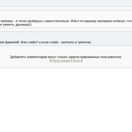
му пряника - я точно разберусь самостоятельно. Или я по вашему материал отписал, 
не умеете, дружище))
ем фамилий. Или слабо? а если слабо - молчите в тряпочку.
Добавлять комментарии могут только зарегистрированные пользователи.
[
Регистрация
|
Вход
]