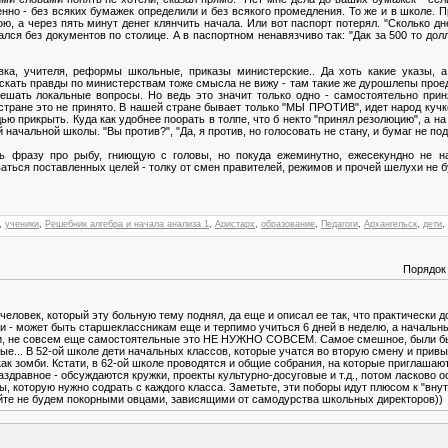
енно - без всяких бумажек определили и без всякого промедления. То же и в школе. 
, а через пять минут денег клянчить начала. Или вот паспорт потерял. "Сколько дн
кался без документов по столице. А в паспортном ненавязчиво так: "Дак за 500 то до
евка, учителя, реформы школьные, приказы министерские.. Да хоть какие указы,
скать правды по министерствам тоже смысла не вижу - там такие же дурошлепы проеда
ешать локальные вопросы. Но ведь это значит только одно - самостоятельно при
ане это не принято. В нашей стране бывает только "МЫ ПРОТИВ", идет народ кучко
удью прикрыть. Куда как удобнее поорать в толпе, что б некто "принял резолюцию", а н
й начальной школы. "Вы против?", "Да, я против, но голосовать не стану, и бумаг не по
ть фразу про рыбу, гниющую с головы, но покуда ежеминутно, ежесекундно не на
ться поставленных целей - толку от смен правителей, режимов и прочей шелухи не б
,
ученики
,
Решебник алгебра и начала анализа 1
,
Аристарх
,
образование
,
Педагоги
,
Архангельск
,
дети
,
Порядок
ловек, который эту больную тему поднял, да еще и описал ее так, что практически до
и - может быть старшеклассникам еще и терпимо учиться 6 дней в неделю, а начальны
таки, не совсем еще самостоятельные это НЕ НУЖНО СОВСЕМ. Самое смешное, были бы
ные... В 52-ой школе дети начальных классов, которые учатся во вторую смену и прив
 как зомби. Кстати, в 62-ой школе проводятся и общие собрания, на которые приглаша
 заздравное - обсуждаются кружки, проекты культурно-досуговые и т.д., потом ласково 
ы, которую нужно содрать с каждого класса. Заметьте, эти поборы идут плюсом к "вн
те не будем покорными овцами, зависящими от самодурства школьных директоров))