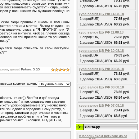
1 евро(EUR)
76.23
руб.
Протянул классному руководителю визитку -
1 доллар США(USD)
66.75
руб.
ей восстанавливать будете?" - спрашиваю,
лларов у нас никаких бы бумажек вообще не
курс валют ЦБ РФ 14.08.18
1 евро(EUR)
77.65
руб.
 а если люди пришли в школы и больницы
1 доллар США(USD)
68.22
руб.
ются, что и на местах. Выход то один - на
нять решение, сказать "Я ПРОТИВ" или "Я
курс валют ЦБ РФ 11.08.18
ваться на митинги, чтоб за плечом соседа
а основании той приняли какие-то решения в
1 евро(EUR)
76.68
руб.
дпишу".
1 доллар США(USD)
66.91
руб.
учатся люди отвечать за свои поступки,
курс валют ЦБ РФ 10.08.18
удет.
1 евро(EUR)
76.83
руб.
1 доллар США(USD)
66.29
руб.
курс валют ЦБ РФ 09.08.18
школа
,
деньги
|
Рейтинг
:
5.0
/
5
1 евро(EUR)
73.82
руб.
1 доллар США(USD)
63.6
руб.
 вывода комментариев:
курс валют ЦБ РФ 08.08.18
1 евро(EUR)
73.56
руб.
1 доллар США(USD)
63.54
руб.
бавить нечего)) Все "от и до" правда
м классам ( и, как справедливо заметил
 хоть уроки серьезные в эту несчастную
курс валют ЦБ РФ 07.08.18
ыкли за неделю к определенному ритму, в
1 евро(EUR)
73.41
руб.
ются представители родительского комитета
1 доллар США(USD)
63.5
руб.
освещаются проблемы типа "нет того и
утриклассовым"... В общем, РОДИТЕЛИ,
Лента.ру
В российском регионе из-за