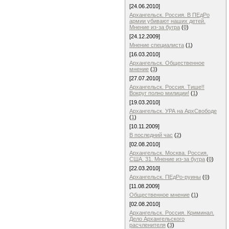
[24.06.2010]
Архангельск. Россия. В ПЕдРо
армии убивают наших детей.
Мнение из-за бугра
(
0
)
[24.12.2009]
Мнение специалиста
(
1
)
[16.03.2010]
Архангельск. Общественное
мнение
(
3
)
[27.07.2010]
Архангельск. Россия. Тише!!
Вокруг полно милиции!
(
1
)
[19.03.2010]
Архангельск. УРА на АрхСвободе
(
1
)
[10.11.2009]
В последний час
(
2
)
[02.08.2010]
Архангельск. Москва. Россия.
США. 31. Мнение из-за бугра
(
0
)
[22.03.2010]
Архангельск. ПЕдРо-руины
(
0
)
[11.08.2009]
Общественное мнение
(
1
)
[02.08.2010]
Архангельск. Россия. Криминал.
Дело Архангельского
расчленителя
(
3
)