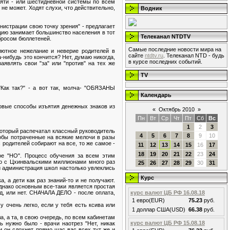
пяти - или шестидневной системы по всем
 не может. Ходят слухи, что действительно,
Водник
нистрации свою точку зрения" - предлагает
ицию занимает большинство населения в тот
Телеканал NTDTV
вбросом бюллетеней.
Самые последние новости мира на
лютное нежелание и неверие родителей в
сайте
ntdtv.ru
. Телеканал NTD - будь
-нибудь это кончится? Нет, думаю никогда,
в курсе последних событий.
аявлять свои "за" или "против" на тех же
TV
Как так?" - а вот так, молча- "ОБЯЗАНЫ
Календарь
овые способы изъятия денежных знаков из
«
Октябрь 2010
»
Пн
Вт
Ср
Чт
Пт
Сб
Вс
1
2
3
который распечатал классный руководитель
4
5
6
7
8
9
10
кобы потраченные на всякие мелочи в разы
родителей собирают на все, то же самое -
11
12
13
14
15
16
17
18
19
20
21
22
23
24
шое "НО". Процесс обучения за всем этим
го с Цхинвальскими миллионами много раз
25
26
27
28
29
30
31
и администрация школ настолько увлеклись
Курс
 а дети как раз знаний-то и не получают.
однако основным все-таки является простая
уд, или нет. СНАЧАЛА ДЕЛО - после оплата,
курс валют ЦБ РФ 16.08.18
1 евро(EUR)
75.23
руб.
 очень легко, если у тебя есть ксива или
1 доллар США(USD)
66.38
руб.
, а та, в свою очередь, по всем кабинетам
курс валют ЦБ РФ 15.08.18
ь нужно было - врачи наотрез "Нет, никак
и он сдохнет, прямо щас вас всех тут же и