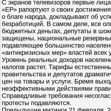
С экранов телевизоров первые лица 
«ЕР» рапортуют о своих достижения
о благе народа, докладывают об ус
безработицей. В самом деле, все ол
бюджетных деньгах, депутаты в шок
защищены, национальные резервны
подавляющее большинство населени
«антикризисных мер» властей всех 
Уровень реальных доходов населени
налогов растет. Тарифы естественн
правительства и депутатов драматич
цен на товары и услуги. Бремя выхо
неэффективными действиями правит
Справедливые требования несогласн
протесты подавляются.
Предыдущие митинги 21 февраля, 20