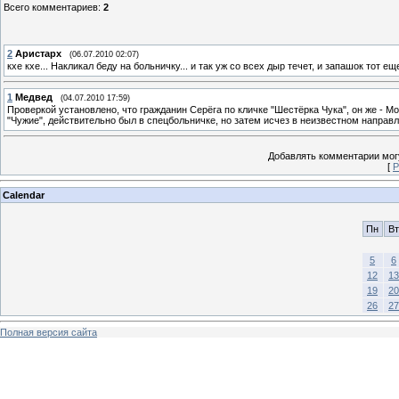
Всего комментариев
:
2
2
Аристарх
(06.07.2010 02:07)
кхе кхе... Накликал беду на больничку... и так уж со всех дыр течет, и запашок тот еще
1
Медвед
(04.07.2010 17:59)
Проверкой установлено, что гражданин Серёга по кличке "Шестёрка Чука", он же - М
"Чужие", действительно был в спецбольничке, но затем исчез в неизвестном направле
Добавлять комментарии могу
[
Р
Calendar
Пн
Вт
5
6
12
13
19
20
26
27
Полная версия сайта