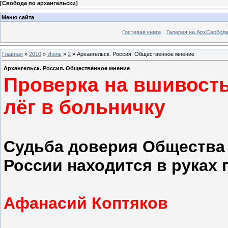
[
Свобода по архангельски
]
Меню сайта
Гостевая книга
Галерея на АрхСвобод
Главная
»
2010
»
Июль
»
2
» Архангельск. Россия. Общественное мнение
Архангельск. Россия. Общественное мнение
Проверка на вшивост
лёг в больничку
Судьба доверия Общества
России находится в руках
Афанасий Коптяков