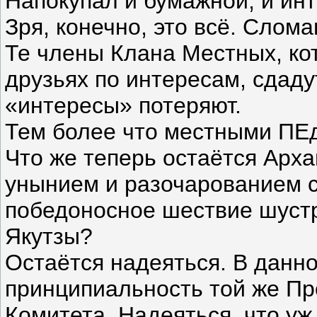
Напокупал и бумажной, и инт
Зря, конечно, это всё. Слома
Те члены Клана Местных, ко
друзьях по интересам, сдаду
«интересы» потеряют.
Тем более что местными ПЕд
Что же теперь остаётся Арха
унынием и разочарованием с
победоносное шествие шуст
Якутзы?
Остаётся надеяться. В данно
принципиальность той же Пр
Комитета. Надеяться, что уж 