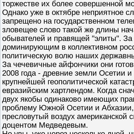
торжестве их более совершенной мо
Однако уже в октябре неприятное с
запрещено на государственном телев
зловещее слово такой же длины нач
обывателей и правящей "элиты". За
доминирующим в коллективном рос
политическую волю наших державны
За чечевичные айфончики они готов
2008 года - древние земли Осетии 
крупнейшей геополитической катас
евразийским хартлендом. Когда сна
двух якобы одинаково имеющих прав
проблему Южной Осетии и Абхазии,
пресловутый воздух американской 
доцентом Медведевым.
Но увы, уже через несколько дней, 