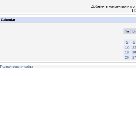
Добавлять комментарии могу
[
Р
Calendar
Пн
Вт
5
6
12
13
19
20
26
27
Полная версия сайта