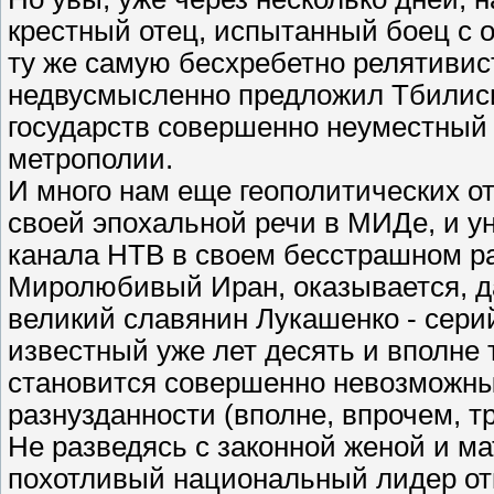
крестный отец, испытанный боец с
ту же самую бесхребетно релятивис
недвусмысленно предложил Тбилиси
государств совершенно неуместный 
метрополии.
И много нам еще геополитических о
своей эпохальной речи в МИДе, и у
канала НТВ в своем бесстрашном р
Миролюбивый Иран, оказывается, да
великий славянин Лукашенко - серий
известный уже лет десять и вполне
становится совершенно невозможным
разнузданности (вполне, впрочем, 
Не разведясь с законной женой и ма
похотливый национальный лидер отк