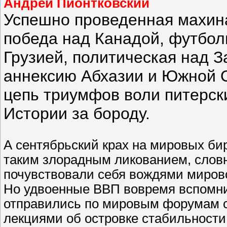
Андрей Пионтковский
Успешно проведенная махина
победа над Канадой, футбол
Грузией, политическая над 
аннексию Абхазии и Южной О
цепь триумфов воли питерск
Истории за бороду.
А сентябрьский крах на мировых би
таким злорадным ликованием, словн
почувствовали себя вождями миров
Но удвоенные ВВП вовремя вспомни
отправились по мировым форумам 
лекциями об островке стабильности