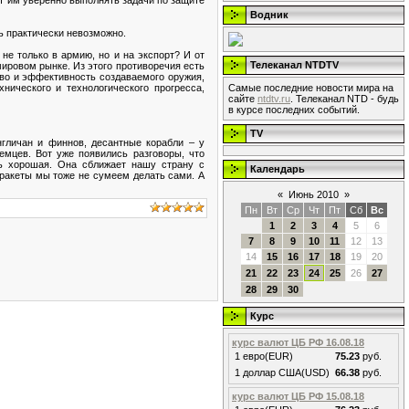
ят им уверенно выполнять задачи по защите
Водник
ть практически невозможно.
не только в армию, но и на экспорт? И от
Телеканал NTDTV
ировом рынке. Из этого противоречия есть
тво и эффективность создаваемого оружия,
Самые последние новости мира на
нического и технологического прогресса,
сайте
ntdtv.ru
. Телеканал NTD - будь
в курсе последних событий.
TV
гличан и финнов, десантные корабли – у
емцев. Вот уже появились разговоры, что
ь хорошая. Она сближает нашу страну с
Календарь
 ракеты мы тоже не сумеем делать сами. А
«
Июнь 2010
»
Пн
Вт
Ср
Чт
Пт
Сб
Вс
1
2
3
4
5
6
7
8
9
10
11
12
13
14
15
16
17
18
19
20
21
22
23
24
25
26
27
28
29
30
Курс
курс валют ЦБ РФ 16.08.18
1 евро(EUR)
75.23
руб.
1 доллар США(USD)
66.38
руб.
курс валют ЦБ РФ 15.08.18