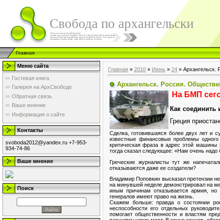
Свобода по архангельски
Главная
Меню сайта
Главная
»
2010
»
Июнь
»
24
» Архангельск. 
Гостевая книга
Архангельск. Россия. Обществе
Галерея на АрхСвободе
На БМП сегод
Обратная связь
Ваше мнение
Как соединить 
Информация о сайте
Греция приостан
Контакты
Сделка, готовившаяся более двух лет и с
известные финансовые проблемы одного 
svoboda2012@yandex.ru +7-953-
критическая фраза в адрес этой машины 
934-74-86
тогда сказал следующее: «Нам очень надо б
Ваше мнение
Греческие журналисты тут же напечатал
отказываются даже ее создатели?
Владимир Поповкин высказал претензии не 
на минувшей неделе демонстрировал на меж
Поиск
иным причинам отказывается армия, но 
генералов имеют право на жизнь.
Скажем больше: правда о состоянии рос
неспособности его отдельных руководит
помогает общественности и властям пре