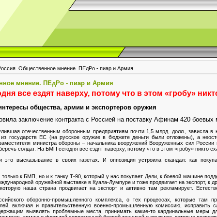
Россия. Общественное мнение. ПЕдРо - пиар и Армия
нное мнение. ПЕдРо - пиар и Армия
ня все ездят наверху, потому что в этом «гробу» никт
интересы общества, армии и экспортеров оружия
овила заключение контракта с Россией на поставку Афинам 420 боевы
улившая отечественным оборонным предприятиям почти 1,5 млрд. долл., зависла в 
из государств ЕС (на русское оружие в бюджете деньги были отложены), а неос
заместителя министра обороны – начальника вооружений Вооруженных сил России 
еречь солдат. На БМП сегодня все ездят наверху, потому что в этом «гробу» никто ех
и это высказывание в своих газетах. И оппозиция устроила скандал: как покупа
только к БМП, но и к танку Т-90, который у нас покупает Дели, к боевой машине под
дународной оружейной выставке в Куала-Лумпуре и тоже продвигает на экспорт, к дру
которую наша страна продвигает на экспорт и активно там рекламирует. Естеств
сийского оборонно-промышленного комплекса, о тех процессах, которые там пр
елей, включая и правительственную военно-промышленную комиссию, исправить 
держащим выявлять проблемные места, принимать какие-то кардинальные меры дл