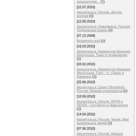
михальчуков...
(
7
)
[22.07.2010]
Архангельск. Россия. Другое
мнение
(
0
)
[12.05.2010]
Архангельск. Новодвинск. Россия.
Подпольные казино
(
0
)
[07.12.2009]
Вспомнить всё
(
0
)
[16.03.2010]
Архангельск. Карикатуры Валерия
Житнухина. Пиар и телевидение
(
0
)
[03.02.2010]
Архангельск. Карикатуры Валерия
Житнухина. Порт - о - Пренс и
Бакарица
(
3
)
[25.06.2010]
Архангельск. Санкт-Петербург.
Россия. Мнение специалиста
(
0
)
[10.06.2010]
Архангельск. Россия. КПРФ о
ПЕдРо - голубятне в Драмтеатре
(
0
)
[14.04.2010]
Архангельск. Россия. Чехия. Мир
нормальных людей
(
2
)
[07.06.2010]
Архангельск. Россия. Мнение