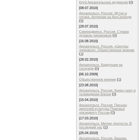
Клуб Архангельских мудрецов
(
0
)
[08.07.2010]
Архангельск. Россия. Мутко и
гитара. Антипиар на АрхСвободе
(
5
)
[29.07.2010]
Северодвинск. Россия. Страна
дураков-чиновников
(
0
)
[16.08.2010]
Архангельск. Россия. «Центры
здоровья». Общественное мнение
(
1
)
[28.02.2010]
Архангельск. Коррупция на
госнужде
(
0
)
[06.10.2009]
Общественное мнение
(
1
)
[23.08.2010]
Архангельск. Россия. Конец газет и
телевидения близок
(
0
)
[15.04.2010]
Архангельск. Россия. Письмо
деятелей культуры Поморья
президенту России
(
3
)
[17.03.2010]
Архангельск. Митинг протеста. В
последний час
(
2
)
[25.04.2010]
Архангельск. Россия. Бишкек.