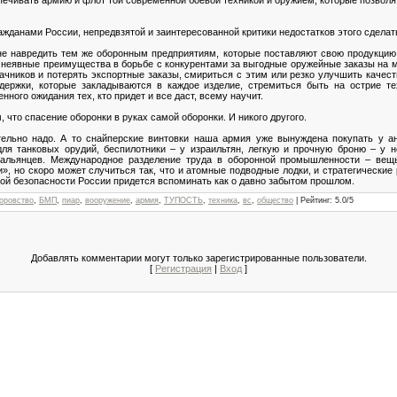
спечивать армию и флот той современной боевой техникой и оружием, которые позвол
ражданами России, непредвзятой и заинтересованной критики недостатков этого сдела
 не навредить тем же оборонным предприятиям, которые поставляют свою продукцию 
и неявные преимущества в борьбе с конкурентами за выгодные оружейные заказы на м
дачников и потерять экспортные заказы, смириться с этим или резко улучшить качес
здержки, которые закладываются в каждое изделие, стремиться быть на острие тех
ного ожидания тех, кто придет и все даст, всему научит.
 что спасение оборонки в руках самой оборонки. И никого другого.
ельно надо. А то снайперские винтовки наша армия уже вынуждена покупать у ан
ля танковых орудий, беспилотники – у израильтян, легкую и прочную броню – у н
тальянцев. Международное разделение труда в оборонной промышленности – вещ
, но скоро может случиться так, что и атомные подводные лодки, и стратегические
ьной безопасности России придется вспоминать как о давно забытом прошлом.
оровство
,
БМП
,
пиар
,
вооружение
,
армия
,
ТУПОСТЬ
,
техника
,
вс
,
общество
|
Рейтинг
:
5.0
/
5
Добавлять комментарии могут только зарегистрированные пользователи.
[
Регистрация
|
Вход
]