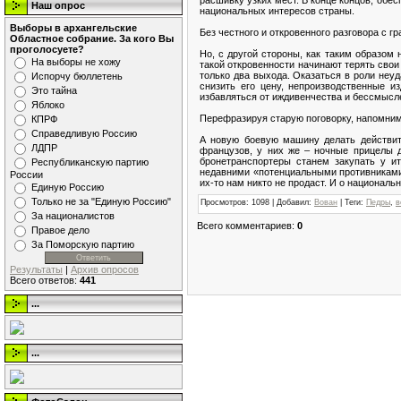
расшивку узких мест. В конце концов, обе
Наш опрос
национальных интересов страны.
Выборы в архангельские
Без честного и откровенного разговора с г
Областное собрание. За кого Вы
проголосуете?
Но, с другой стороны, как таким образом
На выборы не хожу
такой откровенности начинают терять сво
только два выхода. Оказаться в роли неу
Испорчу бюллетень
снизить его цену, непроизводственные и
Это тайна
избавляться от иждивенчества и бессмыслен
Яблоко
Перефразируя старую поговорку, напомним,
КПРФ
Справедливую Россию
А новую боевую машину делать действит
ЛДПР
французов, у них же – ночные прицелы д
бронетранспортеры станем закупать у и
Республиканскую партию
недавними «потенциальными противниками»
России
их-то нам никто не продаст. И о национал
Единую Россию
Только не за "Единую Россию"
Просмотров
: 1098 |
Добавил
:
Вован
|
Теги
:
Педры
,
в
За националистов
Всего комментариев
:
0
Правое дело
За Поморскую партию
Результаты
|
Архив опросов
Всего ответов:
441
...
...