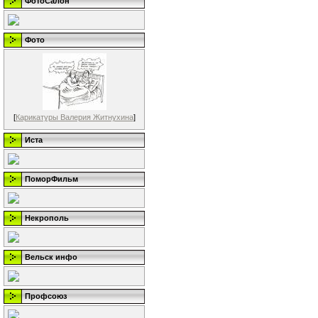
ФотоСалон
Фото
[
Карикатуры Валерия Житнухина
]
Иста
ПоморФильм
Некрополь
Вельск инфо
Профсоюз