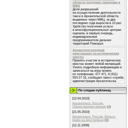
области получают лицензии в
МФЦ
Доля разрешений
на осуществление деятельности
такси в Архангельской области,
выданных через МФЦ, за два
последних года выросла в 10 раз.
Удобство получения услуги
в многофункциональных центрах
оценили, в первую очередь,
индивидуальные
предприниматели дальних
территорий Поморья.
Архангелогородцев
приглашают на исторические
квесты
Принять участие в исторических
квестах может любой желающий.
Узнать подробную информацию и
записаться на игры можно
по телефонам: 477 471, 8 (911)
553 27 16, сообщает пресс-служба
администрации Архангельска.
По следам публикац
[12.04.2010]
Архангельск. Россия.
Общественное мнение
(
3
)
[21.05.2010]
Архангельск. Россия. Вельск-
Инфо на АрхСвободе
(
0
)
[12.11.2009]