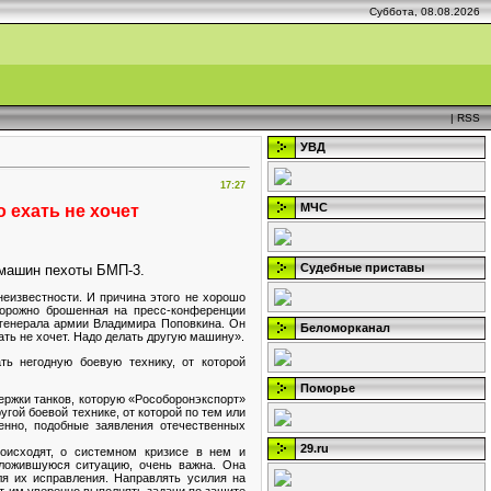
Суббота, 08.08.2026
|
RSS
УВД
17:27
МЧС
о ехать не хочет
Судебные приставы
х машин пехоты БМП-3.
неизвестности. И причина этого не хорошо
торожно брошенная на пресс-конференции
генерала армии Владимира Поповкина. Он
Беломорканал
ать не хочет. Надо делать другую машину».
ть негодную боевую технику, от которой
Поморье
держки танков, которую «Рособоронэкспорт»
гой боевой технике, от которой по тем или
енно, подобные заявления отечественных
29.ru
оисходят, о системном кризисе в нем и
сложившуюся ситуацию, очень важна. Она
я их исправления. Направлять усилия на