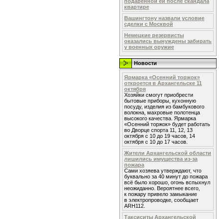
подаренной ей после скандала
квартире
Вашингтону назвали условие
сделки с Москвой
Немецкие резервисты
оказались вынуждены забирать
у военных оружие
Новости
Ярмарка «Осенний торжок»
откроется в Архангельске 11
октября
Хозяйки смогут приобрести
бытовые приборы, кухонную
посуду, изделия из бамбукового
волокна, махровые полотенца
высокого качества. Ярмарка
«Осенний торжок» будет работать
во Дворце спорта 11, 12, 13
октября с 10 до 19 часов, 14
октября с 10 до 17 часов.
Жители Архангельской области
лишились имущества из-за
пожара
Сами хозяева утверждают, что
буквально за 40 минут до пожара
всё было хорошо, огонь вспыхнул
неожиданно. Вероятнее всего,
к пожару привело замыкание
в электропроводке, сообщает
ARH112.
Таксиситы Архангельской