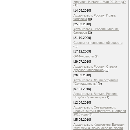
Киргизия. Начало 1 Мая 2010 года?
(
1
)
[14.05.2010]
Архангельск. Россия. Права
человека
(
0
)
[25.03.2010]
Архангельск - Россия. Мнение
банкиров
(
2
)
[21.10.2009]
Сироты из черносошной волости
(
8
)
[17.12.2009]
ОФФ-новости
(
2
)
[29.07.2010]
Архангельск. Россия. Страна
дураков-чиновников
(
0
)
[26.03.2010]
Архангельск. Ленин вступил в
"Солидарность"
(
0
)
[07.04.2010]
Архангельск. Вельск. Россия.
ПЕдРы - браконьеры
(
1
)
[12.04.2010]
Архангельск. Северодвинск.
Россия. Митинг протеста 11 апреля
2010 года
(
3
)
[25.05.2010]
Архангельск. Карикатуры Валерия
Житнухина. Ломоносов не любил