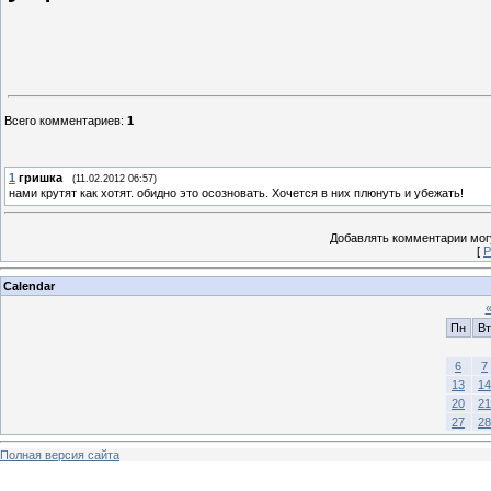
Всего комментариев
:
1
1
гришка
(11.02.2012 06:57)
нами крутят как хотят. обидно это осозновать. Хочется в них плюнуть и убежать!
Добавлять комментарии могу
[
Р
Calendar
Пн
Вт
6
7
13
14
20
21
27
28
Полная версия сайта