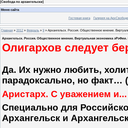
[
Свобода по архангельски
]
Меню сайта
Гостевая книга
Галерея на АрхСвобод
Главная
»
2012
»
Февраль
»
9
» Архангельск. Россия. Общественное мнение. Виртуаль
Архангельск. Россия. Общественное мнение. Виртуальная экономика эРэФии. Б
Олигархов следует б
Да. Их нужно любить, холи
парадоксально, но факт… (
Аристарх. С уважением и...
Специально для Российско
Архангельск и Архангельс