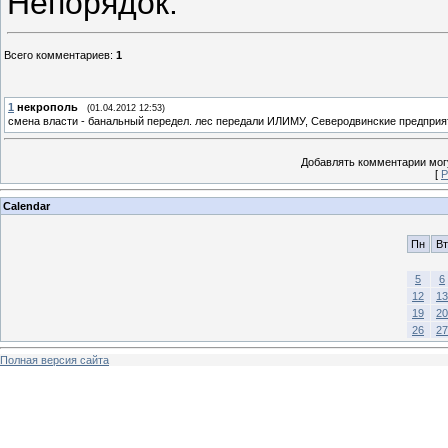
Непорядок.
Всего комментариев
:
1
1
некрополь
(01.04.2012 12:53)
смена власти - банальный передел. лес передали ИЛИМУ, Северодвинские предприя
Добавлять комментарии могу
[
Р
Calendar
Пн
Вт
5
6
12
13
19
20
26
27
Полная версия сайта