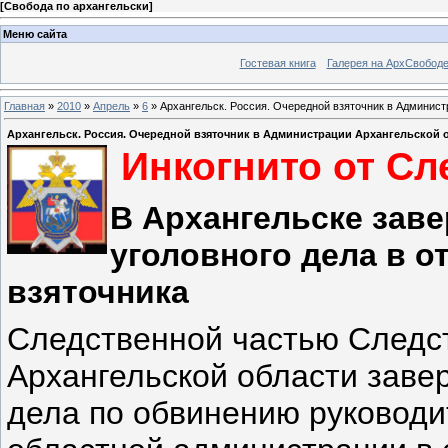
[
Свобода по архангельски
]
Меню сайта
Гостевая книга
Галерея на АрхСвобод
Главная
»
2010
»
Апрель
»
6
» Архангельск. Россия. Очередной взяточник в Админист
Архангельск. Россия. Очередной взяточник в Администрации Архангельской 
Инкогнито от Сл
В Архангельске зав
уголовного дела в 
взяточника
Следственной частью Следст
Архангельской области заве
дела по обвинению руководи