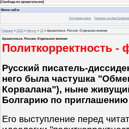
[
Свобода по архангельски
]
Меню сайта
Гостевая книга
Галерея на АрхСвобод
Главная
»
2010
»
Август
»
13
» Архангельск. Россия. Отдельное мнение
Архангельск. Россия. Отдельное мнение
Политкорректность - 
Русский писатель-диссиде
него была частушка "Обме
Корвалана"), ныне живущи
Болгарию по приглашению
Его выступление перед чита