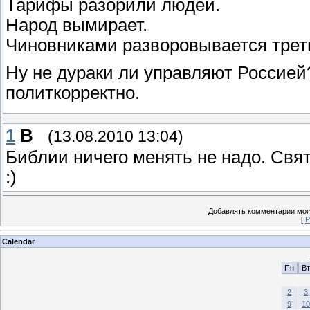
Тарифы разорили людей.
Народ вымирает.
Чиновниками разворовывается трет
Ну не дураки ли управляют Россией?
политкорректно.
1
В
(13.08.2010 13:04)
Библии ничего менять не надо. Свято
:)
Добавлять комментарии могу
[
Р
Calendar
Пн
Вт
2
3
9
10