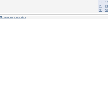
16
17
23
24
30
31
Полная версия сайта