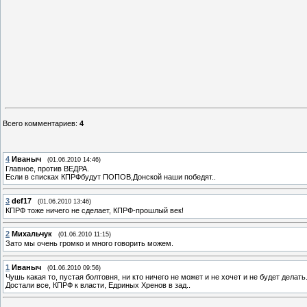
Всего комментариев
:
4
4
Иваныч
(01.06.2010 14:46)
Главное, против ВЕДРА.
Если в списках КПРФбудут ПОПОВ,Донской наши победят..
3
def17
(01.06.2010 13:46)
КПРФ тоже ничего не сделает, КПРФ-прошлый век!
2
Михальчук
(01.06.2010 11:15)
Зато мы очень громко и много говорить можем.
1
Иваныч
(01.06.2010 09:56)
Чушь какая то, пустая болтовня, ни кто ничего не может и не хочет и не будет делать
Достали все, КПРФ к власти, Едриных Хренов в зад..