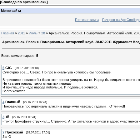
[
Свобода по архангельски
]
Меню сайта
Гостевая книга
Галерея на АрхСвобод
Главная
»
2011
»
Июль
»
28
» Архангельск. Россия. ПоморФильм. Авторский клуб. 28
Архангельск. Россия. ПоморФильм. Авторский клуб. 28.07.2011 Журналист В
Всего комментариев
:
5
5
GiG
(29.07.2011 09:48)
Сумбурно всё.... Свежо. Но про михальчука хотелось бы побольше.
В принципе, неплохо бы было этот проект увидеть на тв. Народ бы пищал от всего эт
Не хватает народу таких открытых передач.
И приглашать надо народа побольше. И подольше хочется.
Всего хочется.
4
Главный
(29.07.2011 09:44)
Понравилось про вертикаль власти в виде кучи навоза с гадами... Отлично!!
3
1й
(29.07.2011 08:41)
что-то Прокофьев струхнул... Страннно. А так хотелось чернухи в адрес участников
2
Прохожий
(28.07.2011 17:51)
ЗачОт