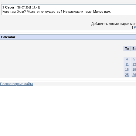
1
Свой
(28.07.2011 17:41)
Кого там били? Можете по- существу? Не раскрыли тему. Минус вам.
Добавлять комментарии могу
[
Р
Calendar
Пн
Вт
4
5
11
12
18
19
25
26
Полная версия сайта