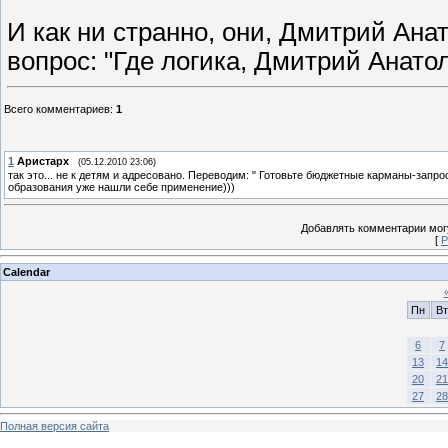
И как ни странно, они, Дмитрий Анат
вопрос: "Где логика, Дмитрий Анато
Всего комментариев
:
1
1
Аристарх
(05.12.2010 23:06)
так это... не к детям и адресовано. Переводим: " Готовьте бюджетные карманы-запро
образования уже нашли себе применение)))
Добавлять комментарии могу
[
Р
Calendar
Пн
Вт
6
7
13
14
20
21
27
28
Полная версия сайта