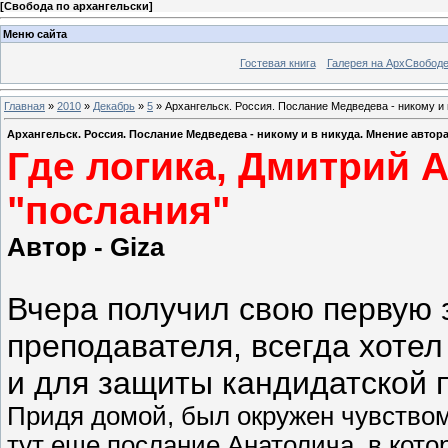
[
Свобода по архангельски
]
Меню сайта
Гостевая книга
Галерея на АрхСвобод
Главная
»
2010
»
Декабрь
»
5
» Архангельск. Россия. Послание Медведева - никому и 
Архангельск. Россия. Послание Медведева - никому и в никуда. Мнение автор
Где логика, Дмитрий 
"послания"
Автор - Giza
Вчера получил свою первую 
преподавателя, всегда хотел
и для защиты кандидатской 
Придя домой, был окружен чувством
тут еще послание Анатолича, в котор