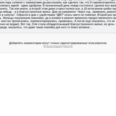
рили пару склянок с химикатами да рассказали, как сделать так, что б самовозгорело
делилась идеей - идею одобрили. В назначенный день пожар состоялся. Ценное все жи
вонить. Так или иначе, а второй этаж дома сгорел полностью, а 1й испоганили шибко пр
а нибудь - а в благоустроенное жилье. Дом на капремонт. Через год , примерно, ремонт
о в халупы". Обратно в дом с удобствами "ДВП" ехать никто не пожелал. Второй раз пр
ь. Жильцы покумекали немножко, да и вложил в ремонт временно предоставленного жи
 местах прописались, поремонтировались, прижились. А после еще оказалось, что их
точно не ведаю). Вот так, Оля стала обладательницей благоустроенного жилья, ее дочь 
ереди, оказалось, что даже такая помойка для кого то благо великое....
Добавлять комментарии могут только зарегистрированные пользователи.
[
Регистрация
|
Вход
]