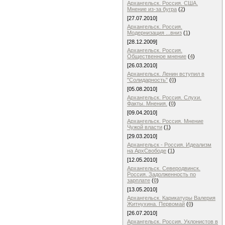
Архангельск. Россия. США.
Мнение из-за бугра
(
2
)
[27.07.2010]
Архангельск. Россия.
Модернизация ...вниз
(
1
)
[28.12.2009]
Архангельск. Россия.
Общественное мнение
(
4
)
[26.03.2010]
Архангельск. Ленин вступил в
"Солидарность"
(
0
)
[05.08.2010]
Архангельск. Россия. Слухи.
Факты. Мнения.
(
0
)
[09.04.2010]
Архангельск. Россия. Мнение
Чужой власти
(
1
)
[29.03.2010]
Архангельск - Россия. Идеализм
на АрхСвободе
(
1
)
[12.05.2010]
Архангельск. Северодвинск.
Россия. Задолженность по
зарплате
(
0
)
[13.05.2010]
Архангельск. Карикатуры Валерия
Житнухина. Первомай
(
0
)
[26.07.2010]
Архангельск. Россия. Уклонистов в