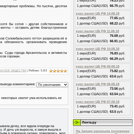
1 евро(EUR)
76.23
руб.
1 доллар США(USD)
66.75
руб.
и квартирные проблемы. Но тысячи, десятки
курс валют ЦБ РФ 14.08.18
1 евро(EUR)
77.65
руб.
1 доллар США(USD)
68.22
руб.
хотя бы сотня – другая собственников и
 мечты – оставить детям благоустроенное
курс валют ЦБ РФ 11.08.18
1 евро(EUR)
76.68
руб.
ков Соломбальского гетто» разрешила её в
1 доллар США(USD)
66.91
руб.
 обязанность организовать проведение
курс валют ЦБ РФ 10.08.18
ы. Суды города Архангельска и активисты
1 евро(EUR)
76.83
руб.
есов горожан.
1 доллар США(USD)
66.29
руб.
курс валют ЦБ РФ 09.08.18
АНСКОЕ ОБЩЕСТВО
|
Рейтинг
:
5.0
/
3
1 евро(EUR)
73.82
руб.
1 доллар США(USD)
63.6
руб.
курс валют ЦБ РФ 08.08.18
 вывода комментариев:
1 евро(EUR)
73.56
руб.
1 доллар США(USD)
63.54
руб.
 некоторых хватит ума использовать ее
курс валют ЦБ РФ 07.08.18
1 евро(EUR)
73.41
руб.
1 доллар США(USD)
63.5
руб.
Лента.ру
ывала дочку, все ждала очереди на
ту. И дочь уж выросла, и замуж вышла и
На Западе раскрыли положение
рузьям в пожарную охрану, пожалилась, мол