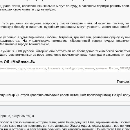
к Диана Логин, собственники жилья и могут по суду, в законном порядке решить сво
валюхах свою жизнь, в суд не пойдут.
 пути решения жилищного вопроса у тысяч северян - нет. И если не тысячи, то 
тическую борьбу с властью, судебным решением могут ускорить исполнение своей
лне успешно. Судья Корнилова Любовь Петровна, три месяца, решавшая судьбу «узни
нодательства. На управляющую компанию «Деревянный город» судом возложена
алявкина в городе Архангельске.
сумме 35 000 рублей, которые они потратили на проведение технической экспертиз
а готовы вступиться за восстановление поруганных властями прав и законных интер
та ОД «Моё жильё».
енное мнение
,
слухи
,
факты
,
новости
,
Архангельск
,
свобода слова
,
мнения
,
криминал
,
Россия
,
ГРАЖД
Порядок
ще Ильф и Петров красочно описали в своем нетленном произведении))) Не дай бог у
хорошо, чинушам то!)))
 люблю я эти жизненные истории. Итак, жила была девушка Оля, одинокая мать. Воспит
го же как в статье насмерть ветхого домишки. Ждала ждала, ждала ждала... все попус
ла так и осталась, а перспектив получить эту квартиру никаких. Пошла тогда Оля к д