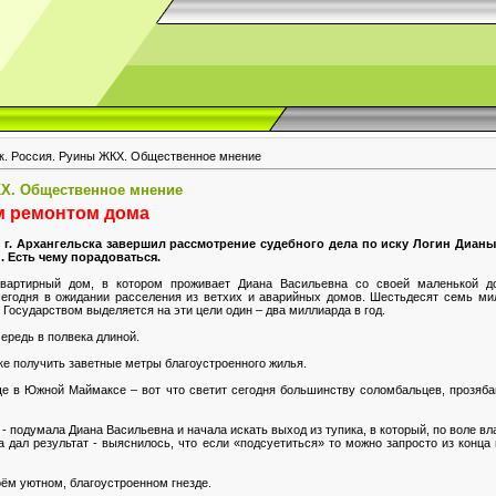
к. Россия. Руины ЖКХ. Общественное мнение
КХ. Общественное мнение
м ремонтом дома
г. Архангельска завершил рассмотрение судебного дела по иску Логин Диа
 Есть чему порадоваться.
вартирный дом, в котором проживает Диана Васильевна со своей маленькой доч
егодня в ожидании расселения из ветхих и аварийных домов. Шестьдесят семь мил
Государством выделяется на эти цели один – два миллиарда в год.
ередь в полвека длиной.
ке получить заветные метры благоустроенного жилья.
ще в Южной Маймаксе – вот что светит сегодня большинству соломбальцев, прозя
 - подумала Диана Васильевна и начала искать выход из тупика, в который, по воле вл
а дал результат - выяснилось, что если «подсуетиться» то можно запросто из конца
оём уютном, благоустроенном гнезде.