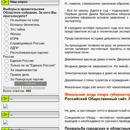
Наш опрос
И, главное, совершенно законным образом,
Выборы в архангельские
- Всё по закону. Идите в суд – подсказал
Областное собрание. За кого Вы
Первым делом Диана Васильевна обошла 
проголосуете?
усилиями оформили исковое заявление с п
На выборы не хожу
экспертизу.
Испорчу бюллетень
В середине октября прошлого года все нео
Это тайна
представителя истца и техническая экспер
Яблоко
Представленные истцами документы явили 
КПРФ
Справедливую Россию
За прошедшие полвека ни разу не ремонти
ЛДПР
летом заливают лестничные пролёты и кв
кирпичные печи.
Республиканскую партию
России
Деревянные крыльца дома сгнили. Дверные
Единую Россию
Только не за "Единую Россию"
Входные двери не закрываются. Ни зимой, 
За националистов
Электрическая проводка в доме не менялас
Правое дело
За Поморскую партию
Деревянные стояки туалетов и ограждения
Фекальные воды уже много лет накапливаю
Результаты
|
Архив опросов
Всего ответов:
441
Фекальная вода пиара губернато
Российский Общественный сайт. А
...
Не дом, а настоящее гетто и фашистский к
...
Специалисты «Норд – эксперта», проводи
выводов о необходимости срочного провед
Похвальба городских и областных