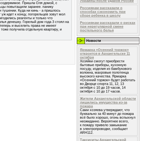
Украины после ударов России
сь содержимое. Пришла Оля домой, с
льцы повытащили заранее. панику
Россиянам рассказали о
и тушении. Куда ни кинь - а пришлось
способах сэкономить при
 уж идет к концу, погорельцев зовут мол
сборе ребенка в школу
игодились реагенты и только что
лья денешку. Горелый дом года 3 стоял на
Россиянам рассказали о рисках
 теперь и выселить права не имеют
при нерегулярной смене
- тоже получила отдельную квартиру, и
постельного белья
Новости
Ярмарка «Осенний торжок»
откроется в Архангельске 11
октября
Хозяйки смогут приобрести
бытовые приборы, кухонную
посуду, изделия из бамбукового
волокна, махровые полотенца
высокого качества. Ярмарка
«Осенний торжок» будет работать
во Дворце спорта 11, 12, 13
октября с 10 до 19 часов, 14
октября с 10 до 17 часов.
Жители Архангельской области
лишились имущества из-за
пожара
Сами хозяева утверждают, что
буквально за 40 минут до пожара
всё было хорошо, огонь вспыхнул
неожиданно. Вероятнее всего,
к пожару привело замыкание
в электропроводке, сообщает
ARH112.
Таксиситы Архангельской