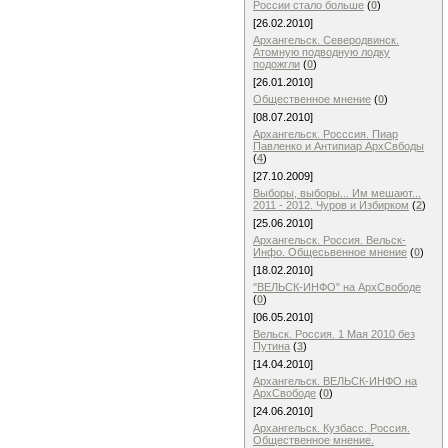
России стало больше
(
0
)
[26.02.2010]
Архангельск. Северодвинск.
Атомную подводную лодку
подожгли
(
0
)
[26.01.2010]
Общественное мнение
(
0
)
[08.07.2010]
Архангельск. Росссия. Пиар
Павленко и Антипиар АрхСвбоды
(
4
)
[27.10.2009]
Выборы, выборы... Им мешают...
2011 - 2012. Чуров и Избирком
(
2
)
[25.06.2010]
Архангельск. Россия. Вельск-
Инфо. Общесьвенное мнение
(
0
)
[18.02.2010]
"ВЕЛЬСК-ИНФО" на АрхСвободе
(
0
)
[06.05.2010]
Вельск. Россия. 1 Мая 2010 без
Путина
(
3
)
[14.04.2010]
Архангельск. ВЕЛЬСК-ИНФО на
АрхСвободе
(
0
)
[24.06.2010]
Архангельск. Кузбасс. Россия.
Общественное мнение.