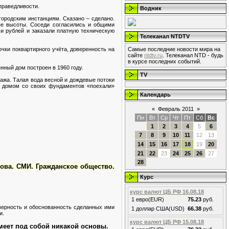
праведливости.
Водник
городским инстанциям. Сказано – сделано.
е высоты. Соседи согласились и общими
и рублей и заказали платную техническую
Телеканал NTDTV
чки поквартирного учёта, доверенность на
Самые последние новости мира на
сайте
ntdtv.ru
. Телеканал NTD - будь
в курсе последних событий.
ный дом построен в 1960 году.
TV
ажа. Талая вода весной и дождевые потоки
 с домом со своих фундаментов «поехали»
Календарь
«
Февраль 2011
»
Пн
Вт
Ср
Чт
Пт
Сб
Вс
1
2
3
4
5
6
7
8
9
10
11
12
13
14
15
16
17
18
19
20
21
22
23
24
25
26
27
28
ова. СМИ. Гражданское общество.
Курс
курс валют ЦБ РФ 16.08.18
1 евро(EUR)
75.23
руб.
верность и обоснованность сделанных ими
1 доллар США(USD)
66.38
руб.
и.
курс валют ЦБ РФ 15.08.18
меет под собой никакой основы.