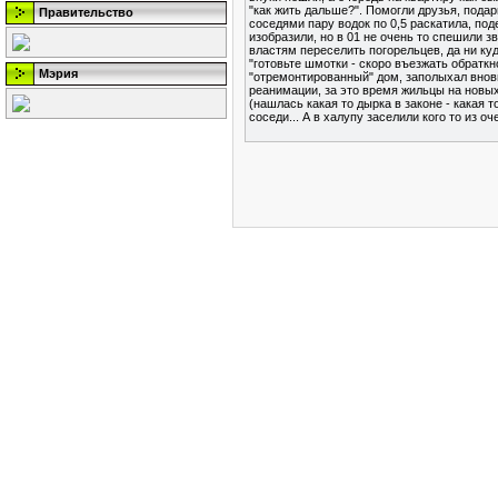
"как жить дальше?". Помогли друзья, пода
Правительство
соседями пару водок по 0,5 раскатила, по
изобразили, но в 01 не очень то спешили з
властям переселить погорельцев, да ни куд
"готовьте шмотки - скоро въезжать обраткн
Мэрия
"отремонтированный" дом, заполыхал внов
реанимации, за это время жильцы на новых
(нашлась какая то дырка в законе - какая 
соседи... А в халупу заселили кого то из оч