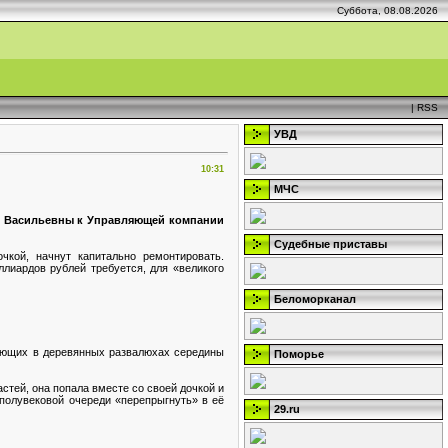
Суббота, 08.08.2026
|
RSS
УВД
10:31
МЧС
ны Васильевны к Управляющей компании
Судебные приставы
кой, начнут капитально ремонтировать.
лиардов рублей требуется, для «великого
Беломорканал
бающих в деревянных развалюхах середины
Поморье
астей, она попала вместе со своей дочкой и
 полувековой очереди «перепрыгнуть» в её
29.ru