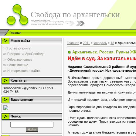
Свобода по архангельски
Главная
Меню сайта
Главная
»
2011
»
Февраль
»
18
» Архангельс
Гостевая книга
Архангельск. Россия. Руины Ж
Галерея на АрхСвободе
Идём в суд. За капитальны
Обратная связь
Ваше мнение
Недавно Соломбальский районный суд 
«Деревянный город». Иск удовлетворён.
Информация о сайте
В ближайшее время деревянный, многок
Контакты
Восемьдесят семь тысяч северян живут с
переселения народов» Поморского Севера. 
svoboda2012@yandex.ru +7-953-
934-74-86
Делим миллиарды на тысячи и получаем оч
И – никакой перспективы, в обычном поряд
Ваше мнение
Гарантированные два квадрата на кладби
прошлого века.
Поиск
- Нет, ждать полвека мне никак невозможно
соседями по дому. Поиск выхода из тупик
начало.
А через год – два уже блаженствовать в св