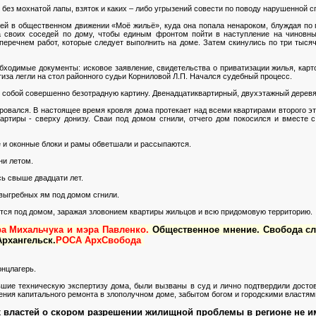
 без мохнатой лапы, взяток и каких – либо угрызений совести по поводу нарушенной с
и ей в общественном движении «Моё жильё», куда она попала ненароком, блуждая по 
своих соседей по дому, чтобы единым фронтом пойти в наступление на чиновны
еречнем работ, которые следует выполнить на доме. Затем скинулись по три тысяч
бходимые документы: исковое заявление, свидетельства о приватизации жилья, карто
тиза легли на стол районного судьи Корниловой Л.П. Начался судебный процесс.
собой совершенно безотрадную картину. Двенадцатиквартирный, двухэтажный деревян
ровался. В настоящее время кровля дома протекает над всеми квартирами второго эт
артиры - сверху донизу. Сваи под домом сгнили, отчего дом покосился и вместе
 и оконные блоки и рамы обветшали и рассыпаются.
ни летом.
ь свыше двадцати лет.
 выгребных ям под домом сгнили.
тся под домом, заражая зловонием квартиры жильцов и всю придомовую территорию.
ра Михальчука и мэра Павленко.
Общественное мнение. Свобода сл
рхангельск.
РОСА АрхСвобода
онцлагерь.
вшие техническую экспертизу дома, были вызваны в суд и лично подтвердили досто
ения капитального ремонта в злополучном доме, забытом богом и городскими властям
 властей о скором разрешении жилищной проблемы в регионе не и