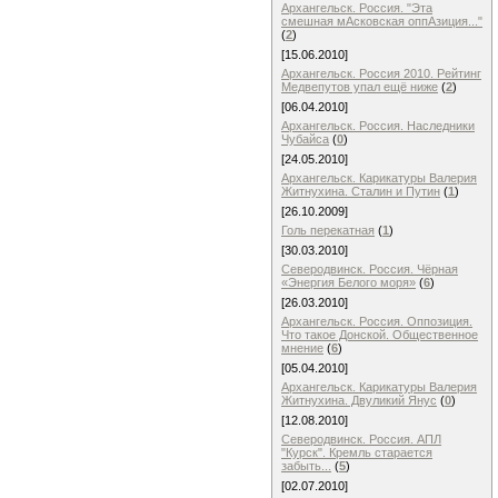
Архангельск. Россия. "Эта
смешная мАсковская оппАзиция..."
(
2
)
[15.06.2010]
Архангельск. Россия 2010. Рейтинг
Медвепутов упал ещё ниже
(
2
)
[06.04.2010]
Архангельск. Россия. Наследники
Чубайса
(
0
)
[24.05.2010]
Архангельск. Карикатуры Валерия
Житнухина. Cталин и Путин
(
1
)
[26.10.2009]
Голь перекатная
(
1
)
[30.03.2010]
Северодвинск. Россия. Чёрная
«Энергия Белого моря»
(
6
)
[26.03.2010]
Архангельск. Россия. Оппозиция.
Что такое Донской. Общественное
мнение
(
6
)
[05.04.2010]
Архангельск. Карикатуры Валерия
Житнухина. Двуликий Янус
(
0
)
[12.08.2010]
Северодвинск. Россия. АПЛ
"Курск". Кремль старается
забыть...
(
5
)
[02.07.2010]