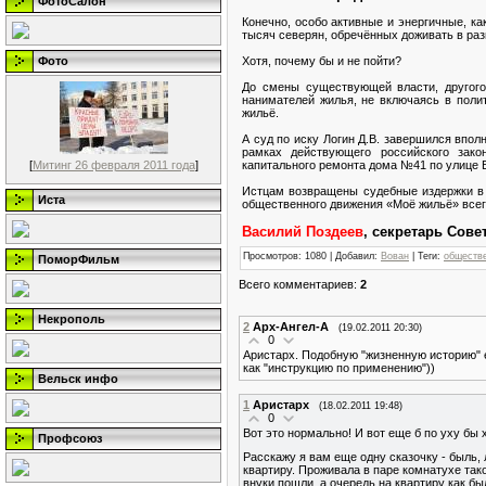
ФотоСалон
Конечно, особо активные и энергичные, ка
тысяч северян, обречённых доживать в раз
Хотя, почему бы и не пойти?
Фото
До смены существующей власти, другого
нанимателей жилья, не включаясь в поли
жильё.
А суд по иску Логин Д.В. завершился впо
рамках действующего российского зако
капитального ремонта дома №41 по улице В
[
Митинг 26 февраля 2011 года
]
Истцам возвращены судебные издержки в 
Иста
общественного движения «Моё жильё» всегд
Вас
илий Поздеев
, секретарь Сове
Просмотров
: 1080 |
Добавил
:
Вован
|
Теги
:
обществ
ПоморФильм
Всего комментариев
:
2
Некрополь
2
Арх-Ангел-А
(19.02.2011 20:30)
0
Аристарх. Подобную "жизненную историю" е
как "инструкцию по применению"))
Вельск инфо
1
Аристарх
(18.02.2011 19:48)
0
Вот это нормально! И вот еще б по уху бы 
Профсоюз
Расскажу я вам еще одну сказочку - быль,
квартиру. Проживала в паре комнатухе тако
внуки пошли, а очередь на квартиру как бы