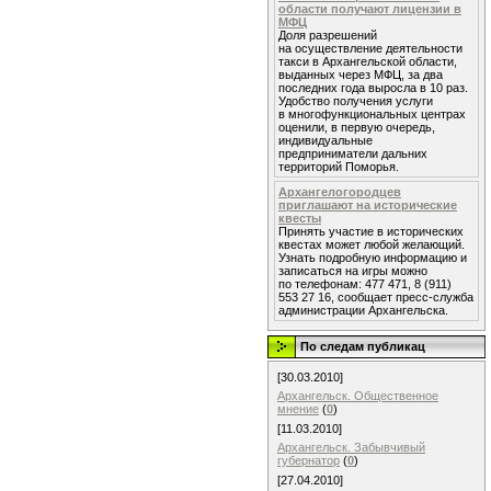
области получают лицензии в
МФЦ
Доля разрешений
на осуществление деятельности
такси в Архангельской области,
выданных через МФЦ, за два
последних года выросла в 10 раз.
Удобство получения услуги
в многофункциональных центрах
оценили, в первую очередь,
индивидуальные
предприниматели дальних
территорий Поморья.
Архангелогородцев
приглашают на исторические
квесты
Принять участие в исторических
квестах может любой желающий.
Узнать подробную информацию и
записаться на игры можно
по телефонам: 477 471, 8 (911)
553 27 16, сообщает пресс-служба
администрации Архангельска.
По следам публикац
[30.03.2010]
Архангельск. Общественное
мнение
(
0
)
[11.03.2010]
Архангельск. Забывчивый
губернатор
(
0
)
[27.04.2010]