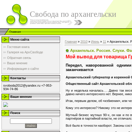
Свобода по архангельски
Главная
Меню сайта
Главная
»
2010
»
Июнь
»
11
» Архангельск. 
Гостевая книга
Архангельск. Россия. Слухи. Ф
Галерея на АрхСвободе
Мой вывод для товарища Г
Обратная связь
Ваше мнение
Передел, наворованной одними
Информация о сайте
заканчивается
Архангельский губернатор и коренной
Контакты
Общественный сайт Архангельской обл
svoboda2012@yandex.ru +7-953-
934-74-86
Ну и неделька началась…. Давно так вес
давно ничего интересного нет. Вернее, нико
Ваше мнение
Итак, первым делом, об «избиении», или че
Кому это интересно? Никому это не интерес
Поиск
Мутный бизнес мутных 90-х, он как и по 
партнёров в партийной власти, не отличалс
Всё было в точности наоборот. Законы сос