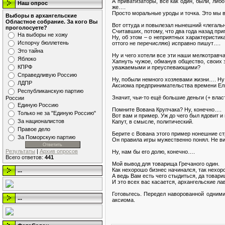
А приватизаторы, все как один, были, либ
Наш опрос
же….
Просто моральные уроды и точка. Это мы в
Выборы в архангельские
Областное собрание. За кого Вы
Вот оттуда и повылезал нынешний «легальн
проголосуете?
Считавших, потому, что два года назад пр
На выборы не хожу
Ну, об этом – о неприятных характеристик
Испорчу бюллетень
оттого не перечисляю) исправно пишут….
Это тайна
Ну и чего хотели все эти наши мелкотравч
Яблоко
Хапнуть чужое, обманув общество, своих 
КПРФ
уважаемыми и преуспевающими?
Справедливую Россию
Ну, побыли немного хозяевами жизни…. Ну 
ЛДПР
Аксиома предпринимательства времени Ель
Республиканскую партию
Значит, чьи-то ещё большие деньги (+ вла
России
Единую Россию
Помните Вована Крупчака? Ну, конечно….
Только не за "Единую Россию"
Вот вам и пример. Уж до чего был ядовит 
За националистов
Капут, в смысле, политический.
Правое дело
Берите с Вована этого пример нонешние ст
За Поморскую партию
Он правила игры мужественно понял. Не ви
Результаты
|
Архив опросов
Ну, нам бы его долю, конечно….
Всего ответов:
441
Мой вывод для товарища Гречаного один.
Как нехорошо бизнес начинался, так нехор
...
А ведь Вам есть чего стыдиться, да товар
И это всех вас касается, архангельские ла
Готовьтесь. Передел наворованной одними
...
аксиома.