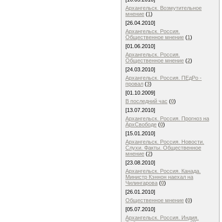
Архангельск. Возмутительное
мнение
(
1
)
[26.04.2010]
Архангельск. Россия.
Общественное мнение
(
1
)
[01.06.2010]
Архангельск. Россия.
Общественное мнение
(
2
)
[24.03.2010]
Архангельск. Россия. ПЕдРо -
провал
(
3
)
[01.10.2009]
В последний час
(
0
)
[13.07.2010]
Архангельск. Россия. Прогноз на
АрхСвободе
(
0
)
[15.01.2010]
Архангельск. Россия. Новости.
Слухи. Факты. Общественное
мнение
(
2
)
[23.08.2010]
Архангельск. Россия. Канада.
Министр Кэннон наехал на
Чилингарова
(
0
)
[26.01.2010]
Общественное мнение
(
0
)
[05.07.2010]
Архангельск. Россия. Индия.