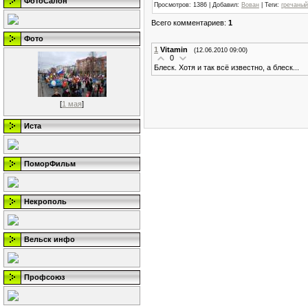
ФотоСалон
Просмотров
: 1386 |
Добавил
:
Вован
|
Теги
:
гречаный
Всего комментариев
:
1
Фото
1
Vitamin
(12.06.2010 09:00)
0
Блеск. Хотя и так всё известно, а блеск...
[
1 мая
]
Иста
ПоморФильм
Некрополь
Вельск инфо
Профсоюз