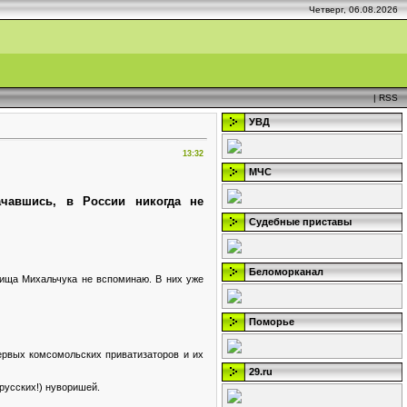
Четверг, 06.08.2026
|
RSS
УВД
13:32
МЧС
ачавшись, в России никогда не
Судебные приставы
Беломорканал
рища Михальчука не вспоминаю. В них уже
Поморье
первых комсомольских приватизаторов и их
29.ru
русских!) нуворишей.