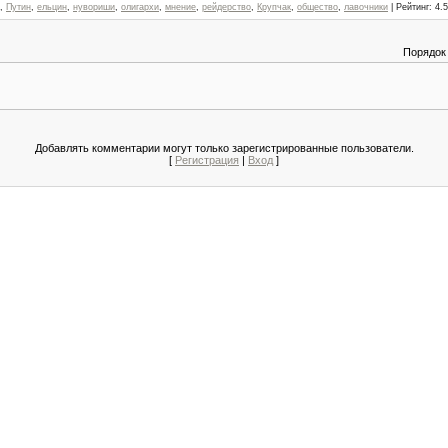
,
Путин
,
ельцин
,
нувориши
,
олигархи
,
мнение
,
рейдерство
,
Крупчак
,
общество
,
лавочники
|
Рейтинг
:
4.5
Порядок
Добавлять комментарии могут только зарегистрированные пользователи.
[
Регистрация
|
Вход
]