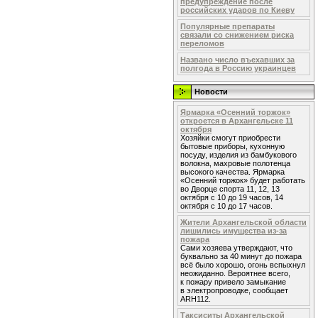
предупреждение после
российских ударов по Киеву
Популярные препараты
связали со снижением риска
переломов
Названо число въехавших за
полгода в Россию украинцев
Новости
Ярмарка «Осенний торжок»
откроется в Архангельске 11
октября
Хозяйки смогут приобрести
бытовые приборы, кухонную
посуду, изделия из бамбукового
волокна, махровые полотенца
высокого качества. Ярмарка
«Осенний торжок» будет работать
во Дворце спорта 11, 12, 13
октября с 10 до 19 часов, 14
октября с 10 до 17 часов.
Жители Архангельской области
лишились имущества из-за
пожара
Сами хозяева утверждают, что
буквально за 40 минут до пожара
всё было хорошо, огонь вспыхнул
неожиданно. Вероятнее всего,
к пожару привело замыкание
в электропроводке, сообщает
ARH112.
Таксиситы Архангельской