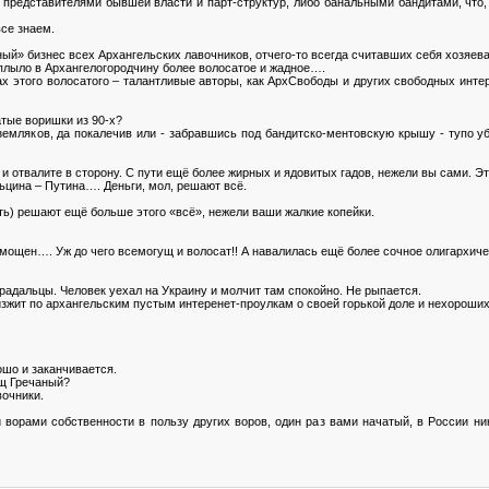
о представителями бывшей власти и парт-структур, либо банальными бандитами, что, 
се знаем.
ый» бизнес всех Архангельских лавочников, отчего-то всегда считавших себя хозяев
иплыло в Архангелогородчину более волосатое и жадное….
ах этого волосатого – талантливые авторы, как АрхСвободы и других свободных инте
атые воришки из 90-х?
земляков, да покалечив или - забравшись под бандитско-ментовскую крышу - тупо уб
и отвалите в сторону. С пути ещё более жирных и ядовитых гадов, нежели вы сами. Э
цина – Путина…. Деньги, мол, решают всё.
сть) решают ещё больше этого «всё», нежели ваши жалкие копейки.
и мощен…. Уж до чего всемогущ и волосат!! А навалилась ещё более сочное олигархич
радальцы. Человек уехал на Украину и молчит там спокойно. Не рыпается.
зжит по архангельским пустым интеренет-проулкам о своей горькой доле и нехороших,
ошо и заканчивается.
ищ Гречаный?
вочники.
 ворами собственности в пользу других воров, один раз вами начатый, в России ни