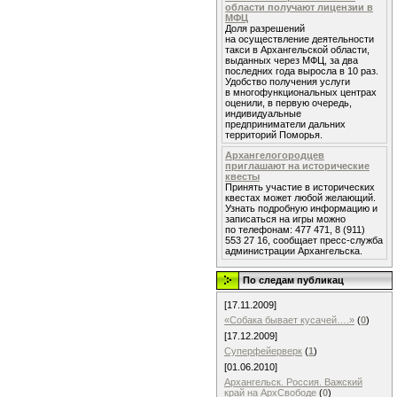
области получают лицензии в
МФЦ
Доля разрешений
на осуществление деятельности
такси в Архангельской области,
выданных через МФЦ, за два
последних года выросла в 10 раз.
Удобство получения услуги
в многофункциональных центрах
оценили, в первую очередь,
индивидуальные
предприниматели дальних
территорий Поморья.
Архангелогородцев
приглашают на исторические
квесты
Принять участие в исторических
квестах может любой желающий.
Узнать подробную информацию и
записаться на игры можно
по телефонам: 477 471, 8 (911)
553 27 16, сообщает пресс-служба
администрации Архангельска.
По следам публикац
[17.11.2009]
«Собака бывает кусачей….»
(
0
)
[17.12.2009]
Суперфейерверк
(
1
)
[01.06.2010]
Архангельск. Россия. Важский
край на АрхСвободе
(
0
)