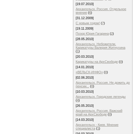
[19.07.2010]
Архангельск. Россия. Отдельное
мнение
(
6
)
[31.12.2009]
С новым годом!
(
7
)
[19.11.2009]
Позор Юрия Гагарина
(
2
)
[28.05.2010]
Архангельск. Небожители.
Карикатуры Валерия Житнухина
(
1
)
[20.03.2010]
Карикатуры на АрхСвободе
(
0
)
[14.01.2010]
«ВЕЛЬСК-ИНФО»
(
0
)
[02.06.2010]
Архангельск. Россия. Не дожить до
пенсии...
(
0
)
[10.03.2010]
Архангельск. Городские легенды
(
4
)
[26.05.2010]
Архангельск. Россия. Важский
край на АрхСвободе
(
0
)
[14.03.2010]
Архангельск - Киев. Мнение
специалиста
(
1
)
[16.03.2010]