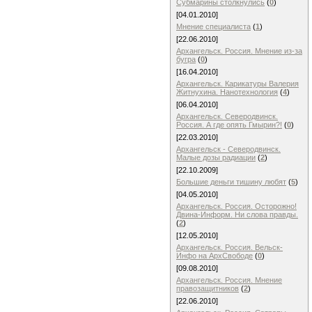
Субмарины столкнулись
(
0
)
[04.01.2010]
Мнение специалиста
(
1
)
[22.06.2010]
Архангельск. Россия. Мнение из-за
бугра
(
0
)
[16.04.2010]
Архангельск. Карикатуры Валерия
Житнухина. Нанотехнология
(
4
)
[06.04.2010]
Архангельск. Северодвинск.
Россия. А где опять Гмырин?!
(
0
)
[22.03.2010]
Архангельск - Северодвинск.
Малые дозы радиации
(
2
)
[22.10.2009]
Большие деньги тишину любят
(
5
)
[04.05.2010]
Архангельск. Россия. Осторожно!
Двина-Информ. Ни слова правды.
(
2
)
[12.05.2010]
Архангельск. Россия. Вельск-
Инфо на АрхСвободе
(
0
)
[09.08.2010]
Архангельск. Россия. Мнение
правозащитников
(
2
)
[22.06.2010]