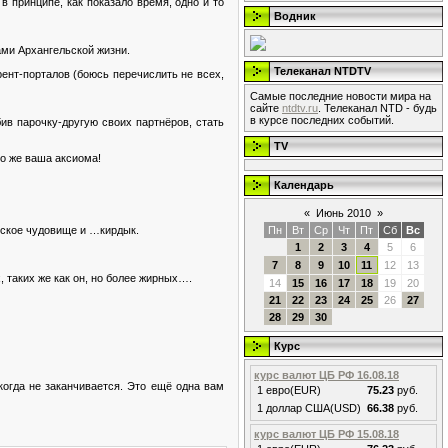
в принципе, как показало время, одно и то
Водник
ами Архангельской жизни.
Телеканал NTDTV
рент-порталов (боюсь перечислить не всех,
Самые последние новости мира на
сайте
ntdtv.ru
. Телеканал NTD - будь
в курсе последних событий.
ив парочку-другую своих партнёров, стать
TV
то же ваша аксиома!
Календарь
«
Июнь 2010
»
еское чудовище и …кирдык.
Пн
Вт
Ср
Чт
Пт
Сб
Вс
1
2
3
4
5
6
7
8
9
10
11
12
13
 таких же как он, но более жирных….
14
15
16
17
18
19
20
21
22
23
24
25
26
27
28
29
30
Курс
курс валют ЦБ РФ 16.08.18
когда не заканчивается. Это ещё одна вам
1 евро(EUR)
75.23
руб.
1 доллар США(USD)
66.38
руб.
курс валют ЦБ РФ 15.08.18