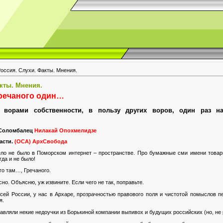
Россия. Слухи. Факты. Мнения.
акты. Мнения.
речаного один…
 ворами собственности, в пользу других воров, один раз н
 Соломбалец
Нилакай Опохмелидзе
асти.
(ОСА) АрхСвобода
ело не было в Поморском интернет – пространстве. Про бумажные сми имени това
гда и не было!
го там…, Гречаного.
но. Объясню, уж извините. Если чего не так, поправьте.
всей России, у нас в Архаре, прозрачностью правового поля и чистотой помыслов 
я.
тавляли некие недоучки из Борькиной компании выпивох и будущих российских (но, не 