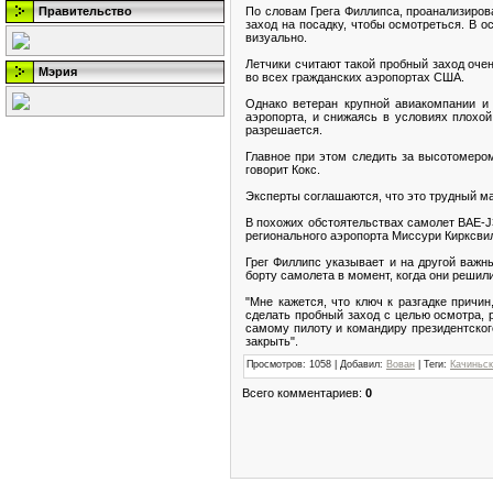
По словам Грега Филлипса, проанализиров
Правительство
заход на посадку, чтобы осмотреться. В о
визуально.
Летчики считают такой пробный заход оч
Мэрия
во всех гражданских аэропортах США.
Однако ветеран крупной авиакомпании и 
аэропорта, и снижаясь в условиях плохой
разрешается.
Главное при этом следить за высотомером
говорит Кокс.
Эксперты соглашаются, что это трудный м
В похожих обстоятельствах самолет BAE-J3
регионального аэропорта Миссури Кирксвил
Грег Филлипс указывает и на другой важн
борту самолета в момент, когда они решили
"Мне кажется, что ключ к разгадке прич
сделать пробный заход с целью осмотра, р
самому пилоту и командиру президентског
закрыть".
Просмотров
: 1058 |
Добавил
:
Вован
|
Теги
:
Качиньс
Всего комментариев
:
0