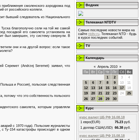
Водник
х приближения смоленского аэродрома под
й от российского коллеги.
орит бывший следователь из Национального
Телеканал NTDTV
Туска благополучно сели на той же самой
Самые последние новости мира на
ед посадкой его самолета установила на
сайте
ntdtv.ru
. Телеканал NTD - будь
ит был завершен, эту систему свернули. В
в курсе последних событий.
TV
ветили они и на другой вопрос: если такое
амолета?
Календарь
й Серемет (Andrzej Seremet) заявил, что
«
Апрель 2010
»
Пн
Вт
Ср
Чт
Пт
Сб
Вс
1
2
3
4
5
6
7
8
9
10
11
 Польша и Россия), польская следственная
12
13
14
15
16
17
18
19
20
21
22
23
24
25
а, потому что это собственность польского
26
27
28
29
30
идентского самолета, которым управляли
Курс
курс валют ЦБ РФ 16.08.18
1 евро(EUR)
75.23
руб.
аварий с 1970 года). Польские журналисты
1 доллар США(USD)
66.38
руб.
 с Ту-154 катастрофы происходят в одном
курс валют ЦБ РФ 15.08.18