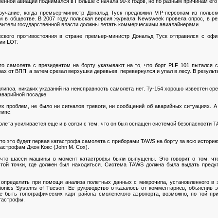
енной авиации поднимался в Польше с начала 90-х годов, но по разным причинам его 
вучание, когда премьер-министр Дональд Туск предложил VIP-персонам из польск
м в обществе. В 2007 году польская версия журнала Newsweek провела опрос, в ре
авители государственной власти должны летать коммерческими авиалайнерами.
еского противостояния в стране премьер-министр Дональд Туск отправился с оф
ии LOT.
о самолета с президентом на борту указывают на то, что борт PLF 101 пытался с
рах от ВПП, а затем срезал верхушки деревьев, перевернулся и упал в лесу. В результ
ипса, никаких указаний на неисправность самолета нет. Ту-154 хорошо известен сре
аварийной посадке.
х проблем, не было ни сигналов тревоги, ни сообщений об аварийных ситуациях. А 
липс.
олета усиливается еще и в связи с тем, что он был оснащен системой безопасности T
то это будет первая катастрофа самолета с приборами TAWS на борту за всю историю
астрофам Джон Кокс (John M. Cox).
 что шасси машины в момент катастрофы были выпущены. Это говорит о том, что
той точки, где должен был находиться. Система TAWS должна была выдать предуп
пределить при помощи анализа полетных данных с микрочипа, установленного в э
vionics Systems of Tucson. Ее руководство отказалось от комментариев, объяснив
е быть топографических карт района смоленского аэропорта, возможно, по той при
атастрофы.