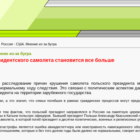
 Россия - США. Мнение из-за бугра
ние из-за бугра
зидентского самолета становится все больш
е
 расследование причин крушения самолета польского президента м
нормальному ходу следствия. Это связано с политическим аспектом дан
зидента на территории зарубежного государства.
н, а это значит, что семьи погибших в рамках гражданских процессов могут предъ
я тем фактом, что польский президент направлялся в Россию на памятную цере
ы в Катыни польских офицеров. Бывший президент Польши Александр Квасьневский н
амолета, в которой погиб президент и десятки политических, военных и религиозных 
катастрофы является ошибка авиадиспетчера или неисправность навигационного обо
тношениям, которые и без того долгие годы были далеко не нормальными, говорит ис