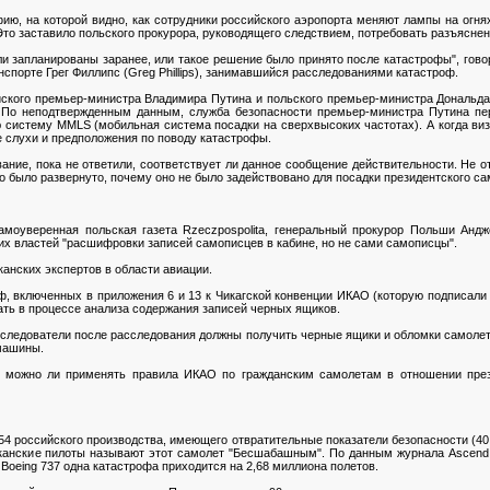
ю, на которой видно, как сотрудники российского аэропорта меняют лампы на огня
о заставило польского прокурора, руководящего следствием, потребовать разъяснени
ыли запланированы заранее, или такое решение было принято после катастрофы", гов
нспорте Грег Филлипс (Greg Phillips), занимавшийся расследованиями катастроф.
ского премьер-министра Владимира Путина и польского премьер-министра Дональда 
 По неподтвержденным данным, служба безопасности премьер-министра Путина пер
систему MMLS (мобильная система посадки на сверхвысоких частотах). А когда виз
 слухи и предположения по поводу катастрофы.
ние, пока не ответили, соответствует ли данное сообщение действительности. Не от
 было развернуто, почему оно не было задействовано для посадки президентского с
моуверенная польская газета Rzeczpospolita, генеральный прокурор Польши Андже
их властей "расшифровки записей самописцев в кабине, но не сами самописцы".
анских экспертов в области авиации.
, включенных в приложения 6 и 13 к Чикагской конвенции ИКАО (которую подписали
ать в процессе анализа содержания записей черных ящиков.
е следователи после расследования должны получить черные ящики и обломки самолет
машины.
о, можно ли применять правила ИКАО по гражданским самолетам в отношении през
4 российского производства, имеющего отвратительные показатели безопасности (40 
иканские пилоты называют этот самолет "Бесшабашным". По данным журнала Ascend,
у Boeing 737 одна катастрофа приходится на 2,68 миллиона полетов.