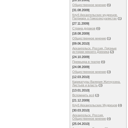
[26.10.2009]
Общественное мнение
(
5
)
[31.08.2009]
Клуб Архангельских мудрецов.
Патриарх о Гомосексуалистах
(
1
)
[27.11.2009]
Страна дураков
(
6
)
[18.08.2009]
Общественное мнение
(
1
)
[09.06.2010]
Архангельск. Россия. Грязные
истории некоего Дзюника
(
2
)
[24.10.2009]
Премьера в театре
(
6
)
[24.08.2009]
Общественное мнение
(
3
)
[12.03.2010]
Карикатуры Валерия Житнухина.
Листьев и власть
(
3
)
[13.01.2010]
Вспомнить всё
(
2
)
[21.12.2009]
Клуб Архангельских Мудрецов
(
4
)
[30.03.2010]
Архангельск. Россия.
Общественное мнение
(
4
)
[25.04.2010]