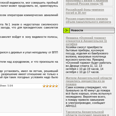
проблемы с визой у лидеров
 плохой видимости, мог совершить пробный
сборной России перед ЧЕ
 пилот может продолжить ее, ориентируясь
Российский боец-чемпион
погиб в 30 лет
 всем операторам коммерческих авиалиний
Россия существенно снизила
объем параллельного импорта
рта №1 знали о недостатках смоленского
 захода, что для президентских самолетов
Новости
 самолет войдет в зону видимости полосы,
Ярмарка «Осенний торжок»
откроется в Архангельске 11
октября
Хозяйки смогут приобрести
бытовые приборы, кухонную
арился о деревья и упал неподалеку от ВПП
посуду, изделия из бамбукового
волокна, махровые полотенца
высокого качества. Ярмарка
етели над аэродромом, и что произошло на
«Осенний торжок» будет работать
во Дворце спорта 11, 12, 13
октября с 10 до 19 часов, 14
до установить, имел ли летчик, решивший
октября с 10 до 17 часов.
е разрешение имеет отношение не только к
ый при таких погодных условиях надо было
Жители Архангельской области
лишились имущества из-за
пожара
йтинг
:
5.0
/
4
Сами хозяева утверждают, что
буквально за 40 минут до пожара
всё было хорошо, огонь вспыхнул
неожиданно. Вероятнее всего,
к пожару привело замыкание
в электропроводке, сообщает
ARH112.
Таксиситы Архангельской
области получают лицензии в