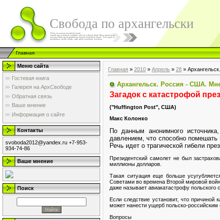
Свобода по архангельски
Главная
Меню сайта
Главная
»
2010
»
Апрель
»
28
» Архангельск.
Гостевая книга
Архангельск. Россия - США. Мне
Галерея на АрхСвободе
Загадок с катастрофой пре
Обратная связь
Ваше мнение
("Huffington Post", США)
Информация о сайте
Макс Колонко
По данным анонимного источника,
Контакты
давлением, что способно помешать 
svoboda2012@yandex.ru +7-953-
Речь идет о трагической гибели пре
934-74-86
Президентский самолет не был застрахова
Ваше мнение
миллионы долларов.
Такая ситуация еще больше усугубляетс
Советами во времена Второй мировой войн
даже называет авиакатастрофу польского с
Поиск
Если следствие установит, что причиной 
может нанести ущерб польско-российским о
Вопросы