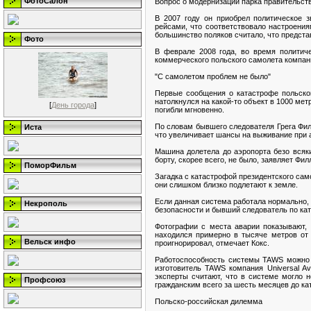
ФотоСалон
Вопрос о модернизации парка правительств
В 2007 году он приобрел политическое з
рейсами, что соответствовало настроения
большинство поляков считало, что предст
Фото
В феврале 2008 года, во время политич
коммерческого польского самолета компан
"С самолетом проблем не было"
Первые сообщения о катастрофе польског
натолкнулся на какой-то объект в 1000 мет
[
День города
]
погибли мгновенно.
По словам бывшего следователя Грега Филл
Иста
что увеличивает шансы на выживание при 
Машина долетела до аэропорта безо всяки
борту, скорее всего, не было, заявляет Фил
ПоморФильм
Загадка с катастрофой президентского сам
они слишком близко подлетают к земле.
Если данная система работала нормально, 
Некрополь
безопасности и бывший следователь по кат
Фотографии с места аварии показывают,
находился примерно в тысяче метров от 
Вельск инфо
проигнорировал, отмечает Кокс.
Работоспособность системы TAWS можно о
изготовитель TAWS компания Universal A
эксперты считают, что в системе могло н
Профсоюз
гражданским всего за шесть месяцев до к
Польско-российская дилемма