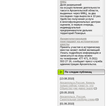
МФЦ
Доля разрешений
на осуществление деятельности
такси в Архангельской области,
выданных через МФЦ, за два
последних года выросла в 10 раз.
Удобство получения услуги
в многофункциональных центрах
оценили, в первую очередь,
индивидуальные
предприниматели дальних
территорий Поморья.
Архангелогородцев
приглашают на исторические
квесты
Принять участие в исторических
квестах может любой желающий.
Узнать подробную информацию и
записаться на игры можно
по телефонам: 477 471, 8 (911)
553 27 16, сообщает пресс-служба
администрации Архангельска.
По следам публикац
[13.08.2010]
Архангельск.Россия. Кремль
только сейчас узнал то, что
Общество уже давно знало
(
2
)
[20.05.2010]
Архангельск. Россия.
Смертельная свобода слова
(
0
)
[01.06.2010]