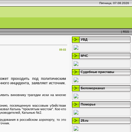
Пятница, 07.08.2026
|
RSS
УВД
09:03
МЧС
Судебные приставы
ожет проходить под политическим
ного инцидента, заявляет источник.
Беломорканал
явить виновнику трагедии иски на многие
Поморье
монию, посвященную массовым убийствам
азвал Катынь "проклятым местом". Кое-кто
руководителей, Катынью №2.
рудования в российском аэропорту, то это
29.ru
точник.