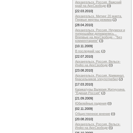
Архангельск. Россия. Важский
край на АрхСвободе
(
0
)
[22.03.2010]
Архангельск. Митинг 20 марта.
Первые жертвы режима
(
2
)
[28.04.2010]
Архангельск. Россия. Неумехи и
попрошайки допиарились...
Впервые на АрхСвободе - "Без
комментариев"
(
3
)
[10.11.2009]
В последний час
(
2
)
[22.07.2010]
Архангельск. Россия. Вельск-
Инфо на АрхСвободе
(
0
)
[23.08.2010]
Архангельск. Россия. Криминал.
Красильников злоупотребил
(
2
)
[17.03.2010]
Карикатуры Валерия Житнухина.
"Единая Россия"
(
2
)
[21.09.2009]
Юбилейные падения
(
0
)
[02.11.2009]
Общественное мнение
(
0
)
[20.08.2010]
Архангельск. Россия. Вельск-
Инфо на АрхСвободе
(
5
)