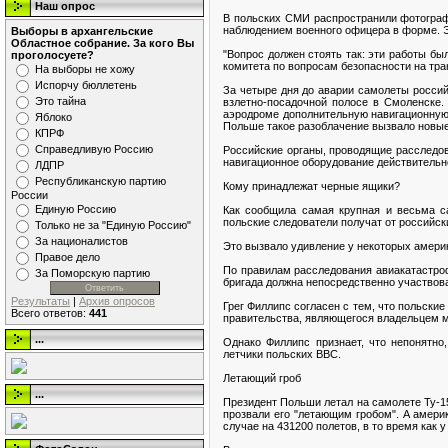
Наш опрос
В польских СМИ распространили фотографи
наблюдением военного офицера в форме. Эт
Выборы в архангельские
Областное собрание. За кого Вы
"Вопрос должен стоять так: эти работы б
проголосуете?
комитета по вопросам безопасности на тра
На выборы не хожу
Испорчу бюллетень
За четыре дня до аварии самолеты россий
Это тайна
взлетно-посадочной полосе в Смоленске.
аэродроме дополнительную навигационную 
Яблоко
Польше такое разоблачение вызвало новые
КПРФ
Справедливую Россию
Российские органы, проводящие расследова
навигационное оборудование действительно
ЛДПР
Республиканскую партию
Кому принадлежат черные ящики?
России
Единую Россию
Как сообщила самая крупная и весьма са
польские следователи получат от российск
Только не за "Единую Россию"
За националистов
Это вызвало удивление у некоторых америк
Правое дело
По правилам расследования авиакатастроф
За Поморскую партию
бригада должна непосредственно участвов
Результаты
|
Архив опросов
Грег Филлипс согласен с тем, что польски
Всего ответов:
441
правительства, являющегося владельцем 
...
Однако Филлипс признает, что непонятн
летчики польских ВВС.
Летающий гроб
...
Президент Польши летал на самолете Ту-15
прозвали его "летающим гробом". А амер
случае на 431200 полетов, в то время как 