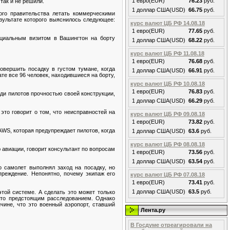
1 евро(EUR)
76.23
руб.
так и не решили.
1 доллар США(USD)
66.75
руб.
ого правительства летать коммерческими
зультате которого выяснилось следующее:
курс валют ЦБ РФ 14.08.18
1 евро(EUR)
77.65
руб.
ициальным визитом в Вашингтон на борту
1 доллар США(USD)
68.22
руб.
курс валют ЦБ РФ 11.08.18
1 евро(EUR)
76.68
руб.
овершить посадку в густом тумане, когда
1 доллар США(USD)
66.91
руб.
ате все 96 человек, находившиеся на борту,
курс валют ЦБ РФ 10.08.18
1 евро(EUR)
76.83
руб.
ди пилотов прочностью своей конструкции,
1 доллар США(USD)
66.29
руб.
это говорит о том, что неисправностей на
курс валют ЦБ РФ 09.08.18
1 евро(EUR)
73.82
руб.
AWS, которая предупреждает пилотов, когда
1 доллар США(USD)
63.6
руб.
курс валют ЦБ РФ 08.08.18
 авиации, говорит консультант по вопросам
1 евро(EUR)
73.56
руб.
1 доллар США(USD)
63.54
руб.
 самолет выполнял заход на посадку, но
реждение. Непонятно, почему экипаж его
курс валют ЦБ РФ 07.08.18
1 евро(EUR)
73.41
руб.
1 доллар США(USD)
63.5
руб.
той системе. А сделать это может только
 это предстоящим расследованием. Однако
чине, что это военный аэропорт, ставший
Лента.ру
В Госдуме отреагировали на