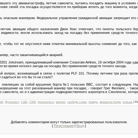
авшего эту авиакатастрофу, летчик самолета, пытаясь посадить машину в условиях
снове своей эта посадка осуществляется по приборам вплоть до того момента, когда
ень опасным маневром. Федеральное управление гражданской авиации запрещает его
летчик авиации общего назначения Джон Кокс отмечает, что пилоты польского бо
 видимости, могли использовать заход на посадку без применения средств точного
, чтобы тот не опустился ниже отметки минимальной высоты снижения до того, как
аневр, часто заканчивающийся аварией.
201 Jetstream, принадлежавший компании Corporate Airlines, 19 октября 2004 года уд
л во время ночного захода на посадку без применения средств точного захода.
ый вопрос, возникающий в связи с полетом PLF 101. Почему летчики три раза прол
 садиться во что бы то ни стало?
ин, повлекших за собой крушение борта №1 польских ВВС, состоит в следующем. На
азрешение на этот рискованный маневр при посадке, - говорит Грег Филлипс, - тако
о самолета, но и к администрации подведомственного аэропорта в Смоленске, котор
кий
,
Журналист
,
США
,
СМИ
,
Архангельск
,
мнение
,
свобода слова
,
правда
,
авиакатастрофа
,
польша
|
Ре
Добавлять комментарии могут только зарегистрированные пользователи.
[
Регистрация
|
Вход
]