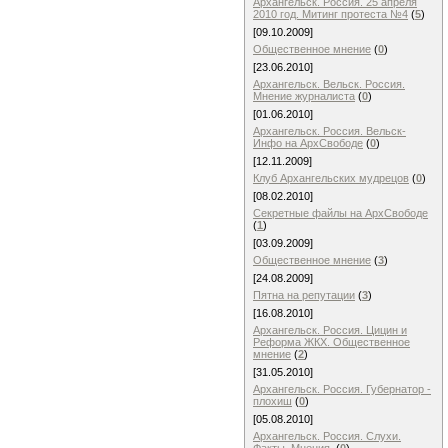
Архангельск. Россия. 25 апреля
2010 год. Митинг протеста №4
(
5
)
[09.10.2009]
Общественное мнение
(
0
)
[23.06.2010]
Архангельск. Вельск. Россия.
Мнение журналиста
(
0
)
[01.06.2010]
Архангельск. Россия. Вельск-
Инфо на АрхСвободе
(
0
)
[12.11.2009]
Клуб Архангельских мудрецов
(
0
)
[08.02.2010]
Cекретные файлы на АрхСвободе
(
1
)
[03.09.2009]
Общественное мнение
(
3
)
[24.08.2009]
Пятна на репутации
(
3
)
[16.08.2010]
Архангельск. Россия. Цицин и
Реформа ЖКХ. Общественное
мнение
(
2
)
[31.05.2010]
Архангельск. Россия. Губернатор -
плохиш
(
0
)
[05.08.2010]
Архангельск. Россия. Слухи.