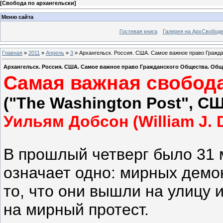
[
Свобода по архангельски
]
Меню сайта
Гостевая книга
Галерея на АрхСвобод
Главная
»
2011
»
Апрель
»
3
» Архангельск. Россия. США. Самое важное право Гражд
Архангельск. Россия. США. Самое важное право Гражданского Общества. Об
Самая важная свобод
("The Washington Post", С
Уильям Добсон (William J.
В прошлый четверг было 31 м
означает одно: мирных демо
то, что они вышли на улицу 
на мирный протест.