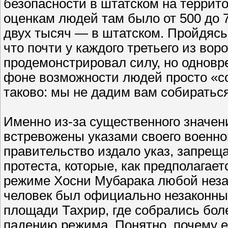
безопасности в штатском на террито
оценкам людей там было от 500 до 7
двух тысяч — в штатском. Пройдясь 
что почти у каждого третьего из во
продемонстрировал силу, но однов
фоне возможности людей просто «со
таково: мы не дадим вам собираться
Именно из-за существенного значени
встревожены указами своего военно
правительство издало указ, запре
протеста, которые, как предполагает
режиме Хосни Мубарака любой неза
человек был официально незаконным
площади Тахрир, где собрались боле
падению режима. Понятно, почему е