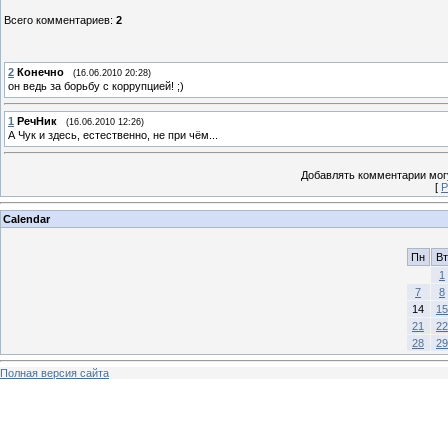
Всего комментариев
:
2
2
Конечно
(16.06.2010 20:28)
он ведь за борьбу с коррупцией! ;)
1
РечНик
(16.06.2010 12:26)
А Чук и здесь, естественно, не при чём...
Добавлять комментарии могу
[
Р
Calendar
Пн
Вт
1
7
8
14
15
21
22
28
29
Полная версия сайта