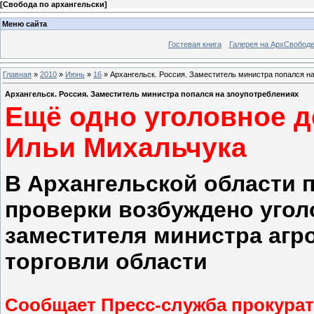
[
Свобода по архангельски
]
Меню сайта
Гостевая книга
Галерея на АрхСвобод
Главная
»
2010
»
Июнь
»
16
» Архангельск. Россия. Заместитель министра попался н
Архангельск. Россия. Заместитель министра попался на злоупотреблениях
Ещё одно уголовное 
Ильи Михальчука
В Архангельской области 
проверки возбуждено угол
заместителя министра аг
торговли области
Сообщает Пресс-служба прокура