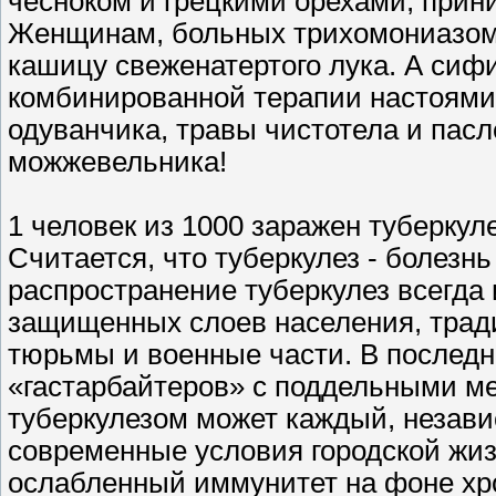
чесноком и грецкими орехами, прин
Женщинам, больных трихомониазом,
кашицу свеженатертого лука. А сиф
комбинированной терапии настоями 
одуванчика, травы чистотела и пасл
можжевельника!
1 человек из 1000 заражен туберкул
Считается, что туберкулез - болез
распространение туберкулез всегда
защищенных слоев населения, трад
тюрьмы и военные части. В последн
«гастарбайтеров» с поддельными м
туберкулезом может каждый, незави
современные условия городской жизн
ослабленный иммунитет на фоне хро