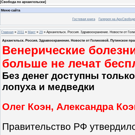
[
Свобода по архангельски
]
Меню сайта
Гостевая книга
Галерея на АрхСвобод
Главная
»
2011
»
Март
»
29
» Архангельск. Россия. Здравоохранение. Новости от Голи
Архангельск. Россия. Здравоохранение. Новости от Голиковой. Путинское пр
Венерические болезни
больше не лечат бесп
Без денег доступны только
лопуха и медведки
Олег Коэн, Александра Коэ
Правительство РФ утвердило