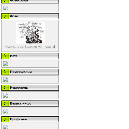
ФотоСалон
Фото
[
Карикатуры Валерия Житнухина
]
Иста
ПоморФильм
Некрополь
Вельск инфо
Профсоюз