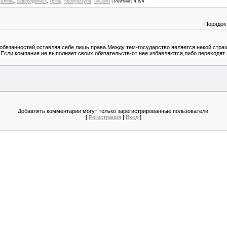
халява
,
северодвинск
,
Грязь
,
прокуратура
,
Гмырин
|
Рейтинг
:
4.8
/
4
Порядок
 обязанностей,оставляя себе лишь права.Между тем-государство является некой стр
.Если компания не выполняет своих обязательств-от нее избавляются,либо переходят 
Добавлять комментарии могут только зарегистрированные пользователи.
[
Регистрация
|
Вход
]