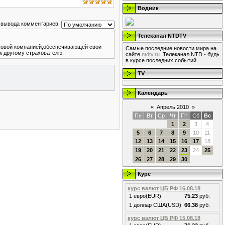
Водник
 вывода комментариев:
Телеканал NTDTV
аховой компанией,обеспечивающей свои
Самые последние новости мира на
к другому страхователю.
сайте
ntdtv.ru
. Телеканал NTD - будь
в курсе последних событий.
TV
Календарь
«
Апрель 2010
»
Пн
Вт
Ср
Чт
Пт
Сб
Вс
1
2
3
4
5
6
7
8
9
10
11
12
13
14
15
16
17
18
19
20
21
22
23
24
25
26
27
28
29
30
Курс
курс валют ЦБ РФ 16.08.18
1 евро(EUR)
75.23
руб.
1 доллар США(USD)
66.38
руб.
курс валют ЦБ РФ 15.08.18