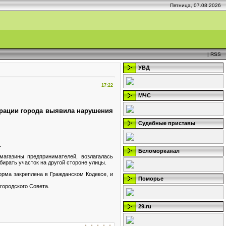
Пятница, 07.08.2026
|
RSS
УВД
17:22
МЧС
трации города выявила нарушения
Судебные приставы
.
Беломорканал
агазины предпринимателей, возлагалась
убирать участок на другой стороне улицы.
орма закреплена в Гражданском Кодексе, и
Поморье
городского Совета.
29.ru