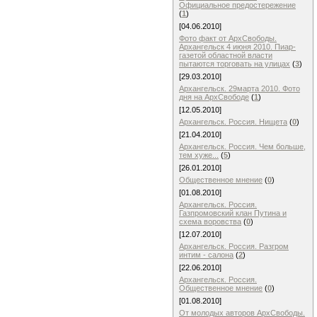
Официальное предостережение
(
1
)
[04.06.2010]
Фото факт от АрхСвободы.
Архангельск 4 июня 2010. Пиар-
газетой областной власти
пытаются торговать на улицах
(
3
)
[29.03.2010]
Архангельск. 29марта 2010. Фото
дня на АрхСвободе
(
1
)
[12.05.2010]
Архангельск. Россия. Нищета
(
0
)
[21.04.2010]
Архангельск. Россия. Чем больше,
тем хуже...
(
5
)
[26.01.2010]
Общественное мнение
(
0
)
[01.08.2010]
Архангельск. Россия.
Газпромовский клан Путина и
схема воровства
(
0
)
[12.07.2010]
Архангельск. Россия. Разгром
интим - салона
(
2
)
[22.06.2010]
Архангельск. Россия.
Общественное мнение
(
0
)
[01.08.2010]
От молодых авторов АрхСвободы.