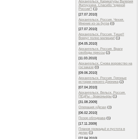
Архангельск. Карикатуры Валерия
Житнухина. Cпасибо "единой
России"!
(
1
)
[27.07.2010]
Архангельск. Россия. Чехия.
Мнение из-за бугра
(
0
)
[27.07.2010]
Архангельск. Россия. Тише!!
Вокруг полно милиции!
(
1
)
[04.05.2010]
Архангельск. Россия. Враги
свободы прессы
(
2
)
[11.03.2010]
Архангельск. Снова воровство на
госзаказе
(
0
)
[09.06.2010]
Архангельск. Россия. Грязные
истории некоего Дзюника
(
2
)
[07.04.2010]
Архангельск. Вельск. Россия.
ПЕдРы - браконьеры
(
1
)
[31.08.2009]
Операция «Деза»
(
3
)
[06.02.2010]
Позор облздрава
(
5
)
[17.11.2009]
Планов громадьё и пустота в
делах
(
1
)
[22.04.2010]