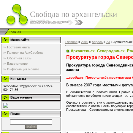
Свобода по архангельски
Главная
Меню сайта
Главная
»
2010
»
Апрель
»
23
» Архангельск.
Гостевая книга
Архангельск. Северодвинск. Ро
Галерея на АрхСвободе
Прокуратура города Север
Обратная связь
Ваше мнение
Прокуратура города Северодвинс
Информация о сайте
закона
...сообщает Пресс-служба прокуратуры
Контакты
В январе 2007 года местными депут
svoboda2012@yandex.ru +7-953-
934-74-86
В соответствии с положениями Правил 
обязанность по уборке прилегающих тротуар
Ваше мнение
Однако в соответствии с законодательств
соответственно обязанность по уборке тер
Прокуратура г. Северодвинска внесла прот
Поиск