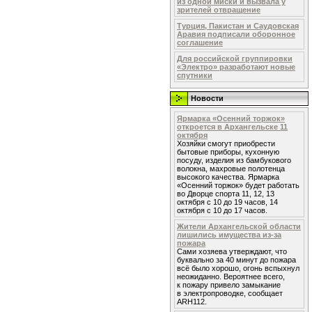
из одной миски и вызвала у
зрителей отвращение
Турция, Пакистан и Саудовская
Аравия подписали оборонное
соглашение
Для российской группировки
«Электро» разработают новые
спутники
Новости
Ярмарка «Осенний торжок»
откроется в Архангельске 11
октября
Хозяйки смогут приобрести
бытовые приборы, кухонную
посуду, изделия из бамбукового
волокна, махровые полотенца
высокого качества. Ярмарка
«Осенний торжок» будет работать
во Дворце спорта 11, 12, 13
октября с 10 до 19 часов, 14
октября с 10 до 17 часов.
Жители Архангельской области
лишились имущества из-за
пожара
Сами хозяева утверждают, что
буквально за 40 минут до пожара
всё было хорошо, огонь вспыхнул
неожиданно. Вероятнее всего,
к пожару привело замыкание
в электропроводке, сообщает
ARH112.