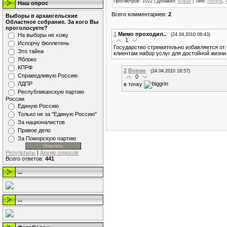
Просмотров
: 1022 |
Добавил
:
Вован
|
Теги
:
Лопата
,
Наш опрос
Всего комментариев
:
2
Выборы в архангельские
Областное собрание. За кого Вы
проголосуете?
1
Мимо проходил..
(24.04.2010 08:43)
На выборы не хожу
1
Испорчу бюллетень
Государство стремительно избавляется от
Это тайна
клиентам набор услуг для достойной жизни
Яблоко
КПРФ
2
Вован
(24.04.2010 18:57)
Справедливую Россию
0
ЛДПР
в точку
Республиканскую партию
России
Единую Россию
Только не за "Единую Россию"
За националистов
Правое дело
За Поморскую партию
Результаты
|
Архив опросов
Всего ответов:
441
...
...