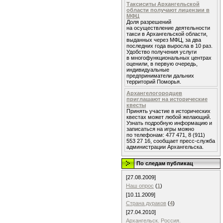
Таксиситы Архангельской
области получают лицензии в
МФЦ
Доля разрешений
на осуществление деятельности
такси в Архангельской области,
выданных через МФЦ, за два
последних года выросла в 10 раз.
Удобство получения услуги
в многофункциональных центрах
оценили, в первую очередь,
индивидуальные
предприниматели дальних
территорий Поморья.
Архангелогородцев
приглашают на исторические
квесты
Принять участие в исторических
квестах может любой желающий.
Узнать подробную информацию и
записаться на игры можно
по телефонам: 477 471, 8 (911)
553 27 16, сообщает пресс-служба
администрации Архангельска.
По следам публикац
[27.08.2009]
Наш опрос
(
1
)
[10.11.2009]
Страна дураков
(
4
)
[27.04.2010]
Архангельск. Россия.