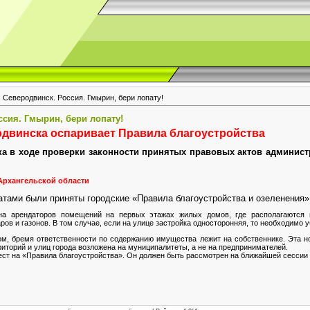
 Северодвинск. Россия. Гмырин, бери лопату!
ссия. Гмырин, бери лопату!
одвинска оспаривает Правила благоустройства
ка в ходе проверки законности принятых правовых актов админис
 Архангельской области
атами были приняты городские «Правила благоустройства и озеленения»
на арендаторов помещений на первых этажах жилых домов, где располагаются м
ов и газонов. В том случае, если на улице застройка односторонняя, то необходимо 
ом, бремя ответственности по содержанию имущества лежит на собственнике. Эта н
риторий и улиц города возложена на муниципалитеты, а не на предпринимателей.
ест на «Правила благоустройства». Он должен быть рассмотрен на ближайшей сессии 