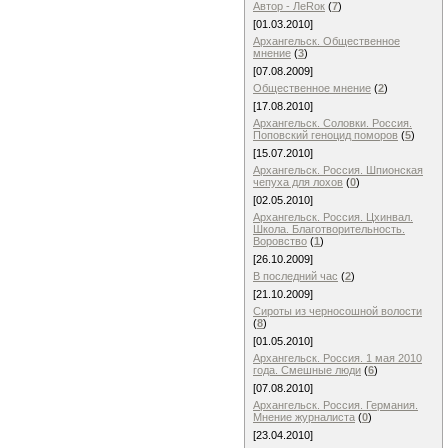
Автор - ЛеRок
(
7
)
[01.03.2010]
Архангельск. Общественное
мнение
(
3
)
[07.08.2009]
Общественное мнение
(
2
)
[17.08.2010]
Архангельск. Соловки. Россия.
Поповский геноцид поморов
(
5
)
[15.07.2010]
Архангельск. Россия. Шпионская
чепуха для лохов
(
0
)
[02.05.2010]
Архангельск. Россия. Цхинвал.
Школа. Благотворительность.
Воровство
(
1
)
[26.10.2009]
В последний час
(
2
)
[21.10.2009]
Сироты из черносошной волости
(
8
)
[01.05.2010]
Архангельск. Россия. 1 мая 2010
года. Смешные люди
(
6
)
[07.08.2010]
Архангельск. Россия. Германия.
Мнение журналиста
(
0
)
[23.04.2010]