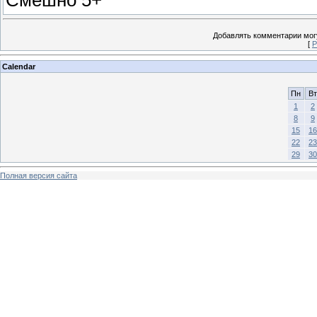
Добавлять комментарии могу
[
Р
Calendar
Пн
Вт
1
2
8
9
15
16
22
23
29
30
Полная версия сайта