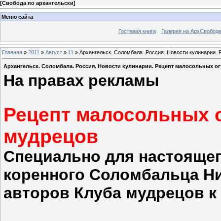
[
Свобода по архангельски
]
Меню сайта
Гостевая книга
Галерея на АрхСвобод
Главная
»
2011
»
Август
»
11
» Архангельск. Соломбала. Россия. Новости кулинарии. 
Архангельск. Соломбала. Россия. Новости кулинарии. Рецепт малосольных о
На правах рекламы
Рецепт малосольных о
мудрецов
Специально для настоящег
коренного Соломбальца Ни
авторов Клуба мудрецов к