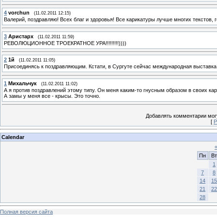
4
vorchun
(11.02.2011 12:15)
Валерий, поздравляю! Всех благ и здоровья! Все карикатуры лучше многих текстов, г
3
Аристарх
(11.02.2011 11:59)
РЕВОЛЮЦИОННОЕ ТРОЕКРАТНОЕ УРА!!!!!!!!!))))
2
1й
(11.02.2011 11:05)
Присоединясь к поздравляющим. Кстати, в Сургуте сейчас международная выставка 
1
Михальчук
(11.02.2011 11:02)
А я против поздравлений этому типу. Он меня каким-то гнусным образом в своих кар
А замы у меня все - крысы. Это точно.
Добавлять комментарии могу
[
Р
Calendar
Пн
Вт
1
7
8
14
15
21
22
28
Полная версия сайта