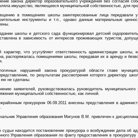
шение закона директор образовательного учреждения без согласия соб
авляла имущество, являющееся муниципальной собственностью, для про
мещению в помещениях школы заинтересованные лица передавали у
роительные инструменты и т.п., однако данные материальные ценнос
лены.
здании школы и детского сада функционировал детский оздоровитель
ставлена в зависимость от интересов проживающих туристов, допуще
 характер, что усугубляет ответственность администрации школы, к
она, распоряжалась помещениями школы, передавая их в аренду и безв
я.
логичных нарушений закона прокуратурой области главе муницип
редставление, по результатам рассмотрения которого директору шко
 ею не сделаны.
нению заявителей, руководствовалась руководитель муниципального 
ряжения муниципальной собственностью, как личной.
жрайонным прокурором 06.09.2011 внесены представления в админист
.
чальник Управления образования Мигунов В.М. привлечен к дисциплинар
о судьи находится постановление прокурора о возбуждении дела об а
нного Управления образования по факту предоставления в прокуратуру