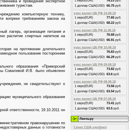
1 евро(EUR)
76.23
руб.
ственника и проведения экспертной
живания туристам.
1 доллар США(USD)
66.75
руб.
курс валют ЦБ РФ 14.08.18
чреждению компьютерную технику,
1 евро(EUR)
77.65
руб.
ти вопреки требованиям закона на
1 доллар США(USD)
68.22
руб.
курс валют ЦБ РФ 11.08.18
ный лагерь, организация питания и
1 евро(EUR)
76.68
руб.
но распитие спиртных напитков на
1 доллар США(USD)
66.91
руб.
курс валют ЦБ РФ 10.08.18
оторая на протяжении длительного
1 евро(EUR)
76.83
руб.
озмездное пользование посторонним
1 доллар США(USD)
66.29
руб.
курс валют ЦБ РФ 09.08.18
ального образования «Приморский
1 евро(EUR)
73.82
руб.
лы Совалевой И.В. было объявлено
1 доллар США(USD)
63.6
руб.
курс валют ЦБ РФ 08.08.18
учреждения, не свидетельствуют о
1 евро(EUR)
73.56
руб.
1 доллар США(USD)
63.54
руб.
рацию муниципального образования
курс валют ЦБ РФ 07.08.18
1 евро(EUR)
73.41
руб.
1 доллар США(USD)
63.5
руб.
ной ответственности, 19.10.2011 он
Лента.ру
дминистративном правонарушении по
 недостоверных данных о готовности
Сенат США одобрил