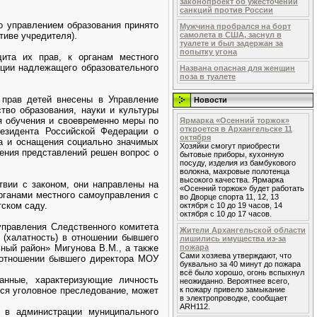
законопроект об ужесточении
санкций против России
о управлением образования принято
Мужчина пробрался на борт
тиве учредителя).
самолета в США, заснул в
туалете и был задержан за
попытку угона
ита их прав, к органам местного
ации надлежащего образовательного
Названа опасная для женщин
поза в туалете
 прав детей внесены в Управление
Новости
тво образования, науки и культуры
я обучения и своевременно меры по
Ярмарка «Осенний торжок»
откроется в Архангельске 11
езидента Российской Федерации о
октября
а и оснащения социально значимых
Хозяйки смогут приобрести
рения представлений решен вопрос о
бытовые приборы, кухонную
посуду, изделия из бамбукового
волокна, махровые полотенца
высокого качества. Ярмарка
твии с законом, они направлены на
«Осенний торжок» будет работать
рганами местного самоуправления с
во Дворце спорта 11, 12, 13
тском саду.
октября с 10 до 19 часов, 14
октября с 10 до 17 часов.
правления Следственного комитета
Жители Архангельской области
 (халатность) в отношении бывшего
лишились имущества из-за
ный район» Мигунова В.М., а также
пожара
Сами хозяева утверждают, что
 отношении бывшего директора МОУ
буквально за 40 минут до пожара
всё было хорошо, огонь вспыхнул
анные, характеризующие личность
неожиданно. Вероятнее всего,
тся уголовное преследование, может
к пожару привело замыкание
в электропроводке, сообщает
ARH112.
 в администрации муниципального