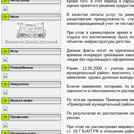
ФотоСалон
Кроме того, в этот период в нару
оценки принятого решения предост
В качестве оплаты услуг по раз
Фото
канцелярские принадлежности, ст
инвентаризационный учет не постав
При этом в каникулярное время в 
отдыха его воспитанников была по
объектах инфраструктуры детства.
[
Карикатуры Валерия Житнухина
]
Данные факты носят не единичный
Иста
времени игнорируя требования зак
лицам без надлежащего оформлени
ПоморФильм
Ранее, 12.05.2009 с учетом ана
муниципальный район» вносилось п
замечание, однако должные выводы
Некрополь
Благие намерения, которыми, по м
законности и обоснованности распо
По итогам проверки Приморским ме
Вельск инфо
«Приморский муниципальный район»
По результатам их рассмотрения на
Профсоюз
уволен.
При этом на рассмотрении мировог
ст. 19.7 КоАП РФ в отношении райо
Правительство