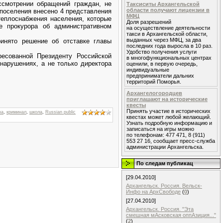
ссмотрении обращений граждан, не
Таксиситы Архангельской
области получают лицензии в
поселения внесено 4 представления
МФЦ
теплоснабжения населения, которые
Доля разрешений
е прокурора об административном
на осуществление деятельности
такси в Архангельской области,
выданных через МФЦ, за два
ринято решение об отставке главы
последних года выросла в 10 раз.
Удобство получения услуги
ресованной Президенту Российской
в многофункциональных центрах
нарушениях, а не только директора
оценили, в первую очередь,
индивидуальные
предприниматели дальних
территорий Поморья.
Архангелогородцев
приглашают на исторические
квесты
Принять участие в исторических
ва
,
криминал
,
школа
,
Russian public
квестах может любой желающий.
Узнать подробную информацию и
записаться на игры можно
по телефонам: 477 471, 8 (911)
553 27 16, сообщает пресс-служба
администрации Архангельска.
По следам публикац
[29.04.2010]
Архангельск. Россия. Вельск-
Инфо на АрхСвободе
(
0
)
[27.04.2010]
Архангельск. Россия. "Эта
смешная мАсковская оппАзиция..."
(
2
)