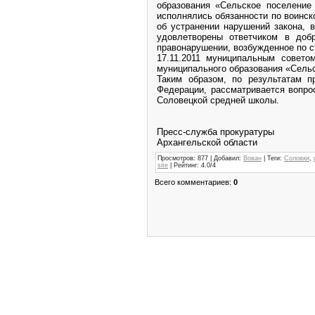
образования «Сельское поселение
исполнялись обязанности по воинс
об устранении нарушений закона, 
удовлетворены ответчиком в доб
правонарушении, возбужденное по с
17.11.2011 муниципальным совето
муниципального образования «Сель
Таким образом, по результатам п
Федерации, рассматривается вопро
Соловецкой средней школы.
Пресс-служба прокуратуры
Архангельской области
Просмотров
: 877 |
Добавил
:
Вован
|
Теги
:
Соловки
,
site
|
Рейтинг
:
4.0
/
4
Всего комментариев
:
0