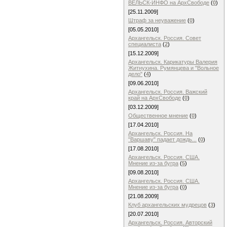
ВЕЛЬСК-ИНФО на АрхСвободе
(
0
)
[25.11.2009]
Штраф за неуважение
(
0
)
[05.05.2010]
Архангельск. Россия. Совет
специалиста
(
2
)
[15.12.2009]
Архангельск. Карикатуры Валерия
Житнухина. Румянцева и "Вольное
дело"
(
4
)
[09.06.2010]
Архангельск. Россия. Важский
край на АрхСвободе
(
0
)
[03.12.2009]
Общественное мнение
(
0
)
[17.04.2010]
Архангельск. Россия. На
"Варшаву" падает дождь...
(
0
)
[17.08.2010]
Архангельск. Россия. США.
Мнение из-за бугра
(
5
)
[09.08.2010]
Архангельск. Россия. США.
Мнение из-за бугра
(
0
)
[21.08.2009]
Клуб архангельских мудрецов
(
3
)
[20.07.2010]
Архангельск. Россия. Авторский