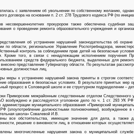
атилась с заявлением об увольнении по собственному желанию, однак
ого договора на основании п. 2 ст. 278 Трудового кодекса РФ (по инициа
ов несовершеннолетних прокурором также обеспечена судебная защ
вания о проведении ремонта образовательного учреждения и организ
представления об устранении нарушений законодательства об охране
и по области, региональное Управление Роспотребнадзора, министерс
ейственный контроль за соблюдением прав детей на безопасные услови
и. Кроме того, в связи с ненадлежащим исполнением поручения Пр
льзованием средств федерального бюджета, выделенных для ремонт
11 внесено представление Губернатору области. По результатам рассмот
иновных должностных лиц.
уры меры к устранению нарушений закона приняты в строгом соответс
ние образования в безопасных условиях. В результате принятых мер о
ьный процесс в Соловецкой школе и ее структурном подразделении – де
ерки Приморским межрайонным следственным отделом Следственного у
О возбуждено и расследуется уголовное дело по ч. 1 ст. 293 УК РФ
я администрации муниципального образования «Приморский муниципаль
К РФ (злоупотребление должностными полномочиями), возбужденное в
тельная школа» Совалевой И.В.
ены все обстоятельства, имеющие значение для дела, а также д
енности, решение о виновности лиц, в отношении которых осуществляе
явлены многочисленные нарушения закона о муниципальной службе