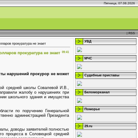
Пятница, 07.08.2026
|
RSS
УВД
лларов прокуратура не знает
олларов прокуратура не знает
09:41
МЧС
кты нарушений прокурор не может
Судебные приставы
ой средней школы Совалевой И.В.,
направили жалобу о нарушениях при
Беломорканал
нии школьного здания и имущества
Поморье
бласти по поручению Генеральной
ственно администрацией Президента
29.ru
иалы, доводы заявителей полностью
го процесса в Соловецкой средней