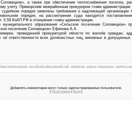
 Соловецкое», а также при обеспечении теплоснабжения поселка, ра
кому учету. Приморским межрайонным прокурором главе администрации 
в судебном порядке заявлены требования о надлежащей организации 
ровольном порядке, на рассмотрении суда находится постановлени
т. 5.59 КоАП РФ в отношении главы администрации.
м муниципального образования «Сельское поселение Соловецкое» п
ское поселение Соловецкое» Ефипова А.А.
роверки, проведенной прокуратурой области по жалобе граждан, ад
с об ответственности всех должностных лиц, виновных в допущенных 
общественное мнение
,
российский общественный сайт
,
карикатура
,
новости
,
Архангельск
,
свобода сло
Добавлять комментарии могут только зарегистрированные пользователи.
[
Регистрация
|
Вход
]