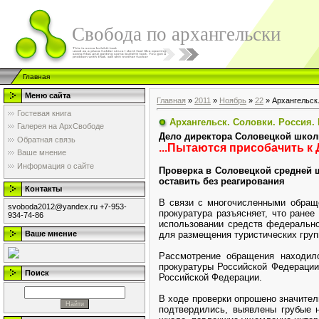
Свобода по архангельски
Главная
Меню сайта
Главная
»
2011
»
Ноябрь
»
22
» Архангельск
Гостевая книга
Архангельск. Соловки. Россия.
Галерея на АрхСвободе
Дело директора Соловецкой школ
Обратная связь
...Пытаются присобачить к
Ваше мнение
Информация о сайте
Проверка в Соловецкой средней 
оставить без реагирования
Контакты
В связи с многочисленными обращ
svoboda2012@yandex.ru +7-953-
прокуратура разъясняет, что ране
934-74-86
использовании средств федерально
для размещения туристических груп
Ваше мнение
Рассмотрение обращения находило
прокуратуры Российской Федерации
Поиск
Российской Федерации.
В ходе проверки опрошено значител
подтвердились, выявлены грубые н