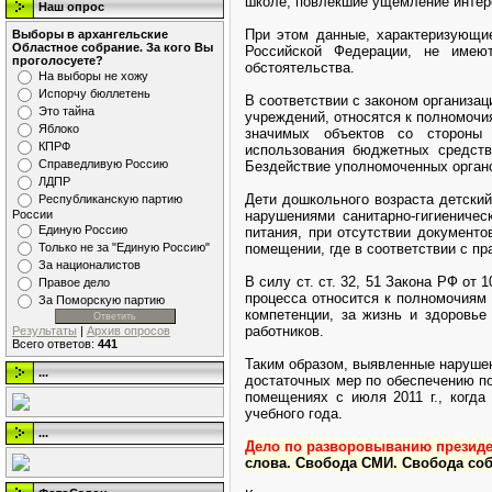
школе, повлекшие ущемление интере
Наш опрос
При этом данные, характеризующие
Выборы в архангельские
Областное собрание. За кого Вы
Российской Федерации, не имеют
проголосуете?
обстоятельства.
На выборы не хожу
Испорчу бюллетень
В соответствии с законом организа
Это тайна
учреждений, относятся к полномочи
Яблоко
значимых объектов со стороны 
КПРФ
использования бюджетных средств
Справедливую Россию
Бездействие уполномоченных органо
ЛДПР
Дети дошкольного возраста детски
Республиканскую партию
нарушениями санитарно-гигиеничес
России
Единую Россию
питания, при отсутствии документ
помещении, где в соответствии с п
Только не за "Единую Россию"
За националистов
В силу ст. ст. 32, 51 Закона РФ от
Правое дело
процесса относится к полномочиям 
За Поморскую партию
компетенции, за жизнь и здоровье
работников.
Результаты
|
Архив опросов
Всего ответов:
441
Таким образом, выявленные наруше
...
достаточных мер по обеспечению п
помещениях с июля 2011 г., когда
учебного года.
...
Дело по разворовыванию президе
слова. Свобода СМИ. Свобода со