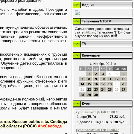
рорского реагирования.
Водник
ись с жалобой в адрес Президента
ют на фактические, объективные
Телеканал NTDTV
аний муниципальных образовательных
Самые последние новости мира на
его контроля за ремонтом социально
сайте
ntdtv.ru
. Телеканал NTD - будь
пальный район», неэффективного
в курсе последних событий.
планированные сроки не завершен.
TV
способленных помещениях с грубыми
Календарь
, расстановке мебели, организации
. Обучение детей осуществлялось в
«
Ноябрь 2011
»
 запрещена.
Пн
Вт
Ср
Чт
Пт
Сб
Вс
1
2
3
4
5
6
чение и оснащение образовательного
7
8
9
10
11
12
13
полнение функций, отнесенных к его
14
15
16
17
18
19
20
обод обучающихся, воспитанников и
21
22
23
24
25
26
27
28
29
30
учреждение полномочий, непринятии
ыть созданы и в неприспособленных
Курс
 школы не будет завершен к началу
курс валют ЦБ РФ 16.08.18
1 евро(EUR)
75.23
руб.
ство. Russian public site. Свобода
1 доллар США(USD)
66.38
руб.
кой области (РОСА)
АрхСвобода
курс валют ЦБ РФ 15.08.18