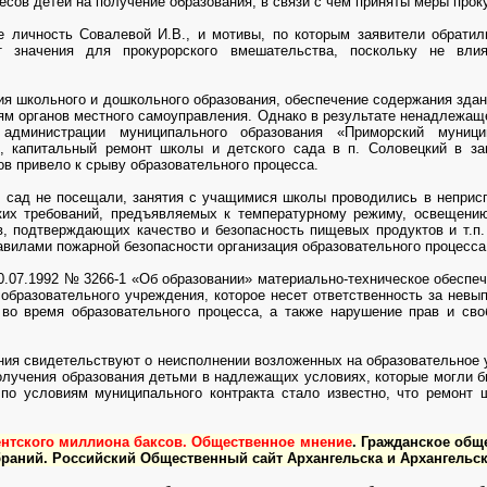
сов детей на получение образования, в связи с чем приняты меры проку
 личность Совалевой И.В., и мотивы, по которым заявители обратил
 значения для прокурорского вмешательства, поскольку не влия
ция школьного и дошкольного образования, обеспечение содержания зд
ям органов местного самоуправления. Однако в результате ненадлежащ
администрации муниципального образования «Приморский муници
, капитальный ремонт школы и детского сада в п. Соловецкий в за
в привело к срыву образовательного процесса.
й сад не посещали, занятия с учащимися школы проводились в непри
ких требований, предъявляемых к температурному режиму, освещению
ов, подтверждающих качество и безопасность пищевых продуктов и т.п
равилами пожарной безопасности организация образовательного процесса
 10.07.1992 № 3266-1 «Об образовании» материально-техническое обеспе
образовательного учреждения, которое несет ответственность за невы
 во время образовательного процесса, а также нарушение прав и св
ния свидетельствуют о неисполнении возложенных на образовательное 
олучения образования детьми в надлежащих условиях, которые могли б
 по условиям муниципального контракта стало известно, что ремонт
нтского миллиона баксов. Общественное мнение
. Гражданское обще
браний. Российский Общественный сайт Архангельска и Архангельс