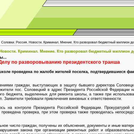
. Соловки. Россия. Новости. Криминал. Мнение. Кто разворовал бюджетный миллион до
 Новости. Криминал. Мнение. Кто разворовал бюджетный миллион д
ы...
 Делу по разворовыванию президентского транша
школе проведена по жалобе жителей поселка, подтвердившиеся фа
ениями граждан, выступающих в защиту бывшего директора Соловецк
е жители пос. Соловецкий в адрес Президента Российской Федерации 
го бюджета, выделенных для ремонта школы, а также при использова
п. Заявители требовали привлечения виновных к ответственности.
сь на контроле Президента Российской Федерации. Прокуратурой о
 проведена проверка, при этом проверка также проводилась непосред
ьное число граждан, получены их объяснения, документы и иные матер
арушения закона при организации ремонтных работ и образовательно