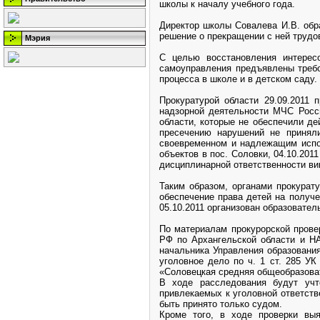
школы к началу учебного года.
Директор школы Совалева И.В. обр
решение о прекращении с ней трудов
Мэрия
С целью восстановления интерес
самоуправления предъявлены требо
процесса в школе и в детском саду.
Прокуратурой области 29.09.2011 
надзорной деятельности МЧС Росси
области, которые не обеспечили д
пресечению нарушений не принял
своевременном и надлежащим испо
объектов в пос. Соловки, 04.10.20
дисциплинарной ответственности в
Таким образом, органами прокурат
обеспечение права детей на получе
05.10.2011 организован образовател
По материалам прокурорской пров
РФ по Архангельской области и НА
начальника Управления образовани
уголовное дело по ч. 1 ст. 285 У
«Соловецкая средняя общеобразова
В ходе расследования будут учт
привлекаемых к уголовной ответств
быть принято только судом.
Кроме того, в ходе проверки вы