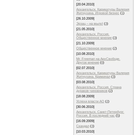
[20.04.2010]
Архангельск. Карикатуры Валерия
Житнухина. Игровой бизнес
(
1
)
[26.10.2009]
Эрзац – на мыло!
(
3
)
[21.05.2010]
Архангельск. Россия.
Общественное мнение
(
3
)
[21.10.2009]
Общественное мнение
(
2
)
[10.08.2010]
Mr. Freeman на АрхСвободе.
Другое мнение
(
0
)
[02.07.2010]
Архангельск. Карикатуры Валерия
Житнухина. Криминал
(
3
)
[03.08.2010]
Архангельск. Россия. Страна
дураков-чиновников
(
2
)
[18.08.2009]
Успехи власти АО
(
2
)
[30.06.2010]
Архангельск. Санкт-Петербург.
Россия. В последний час
(
5
)
[16.09.2009]
Скандал
(
3
)
[10.03.2010]