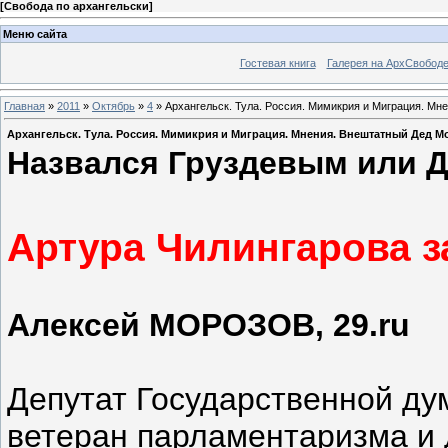
[
Свобода по архангельски
]
Меню сайта
Гостевая книга
Галерея на АрхСвобод
Главная
»
2011
»
Октябрь
»
4
» Архангельск. Тула. Россия. Мимикрия и Миграция. Мн
Архангельск. Тула. Россия. Мимикрия и Миграция. Мнения. Внештатный Дед М
Назвался Груздевым или Дед
Артура Чилингарова з
Алексей МОРОЗОВ, 29.ru
Депутат Государственной ду
ветеран парламентаризма и 