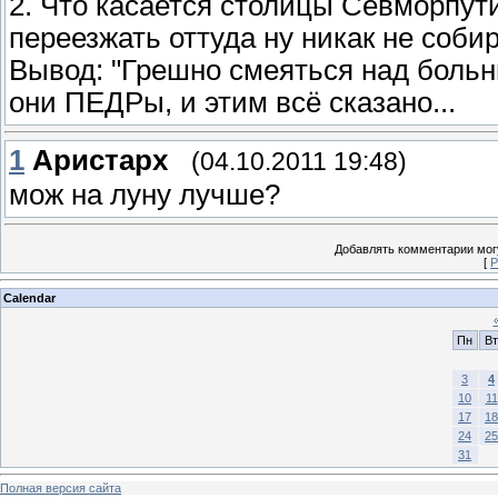
2. Что касается столицы Севморпути
переезжать оттуда ну никак не соби
Вывод: "Грешно смеяться над больн
они ПЕДРы, и этим всё сказано...
1
Аристарх
(04.10.2011 19:48)
мож на луну лучше?
Добавлять комментарии могу
[
Р
Calendar
Пн
Вт
3
4
10
11
17
18
24
25
31
Полная версия сайта