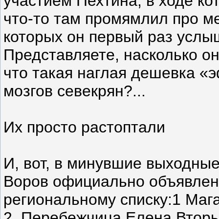
участием Пехтина, в ходе к
что-то там промямлил про м
которых он первый раз услыш
Представляете, насколько он
что такая наглая дешевка «
мозгов севекрян?...
Их просто растоптали
И, вот, в минувшие выходны
Воров официально объявлена
региональному списку:1 Маг
2. Перебежчица Елена Вторы