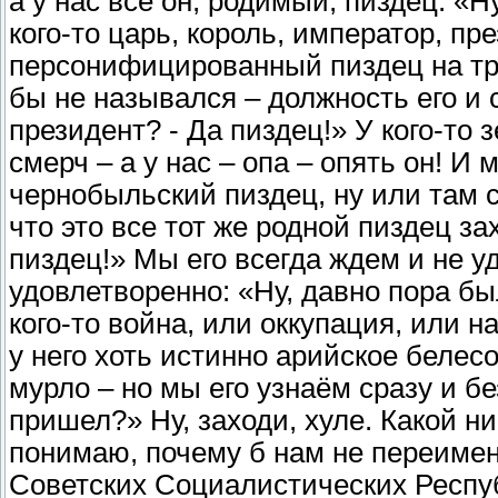
а у нас все он, родимый, пиздец. «Ну
кого-то царь, король, император, пре
персонифицированный пиздец на трон
бы не назывался – должность его и с
президент? - Да пиздец!» У кого-то 
смерч – а у нас – опа – опять он! И
чернобыльский пиздец, ну или там с
что это все тот же родной пиздец за
пиздец!» Мы его всегда ждем и не у
удовлетворенно: «Ну, давно пора был
кого-то война, или оккупация, или н
у него хоть истинно арийское белес
мурло – но мы его узнаём сразу и бе
пришел?» Ну, заходи, хуле. Какой н
понимаю, почему б нам не переимен
Советских Социалистических Респуб