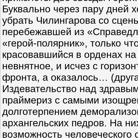
Буквально через пару дней 
убрать Чилингарова со сцены
перебежавшей из «Справедли
«герой-полярник», только чт
красовавшийся в орденах на 
невнятное, и исчез с горизо
фронта, а оказалось… (друга
Издевательство над здравым
праймериз с самыми изощре
долготерпением деморализо
архангельских педров. На н
возможность человеческого 