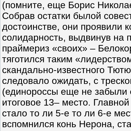
(помните, еще Борис Николае
Собрав остатки былой совес
достоинстве, они проявили 
солидарность, выдвинув на п
праймериз «своих» – Белоко
тяготился таким «лидерством
скандально-известного Тютю
следовало ожидать, с треск
(единороссы еще не забыли е
итоговое 13– место. Главной
стало то ли 5-е то ли 6-е м
вспомнился конь Нерона, ст