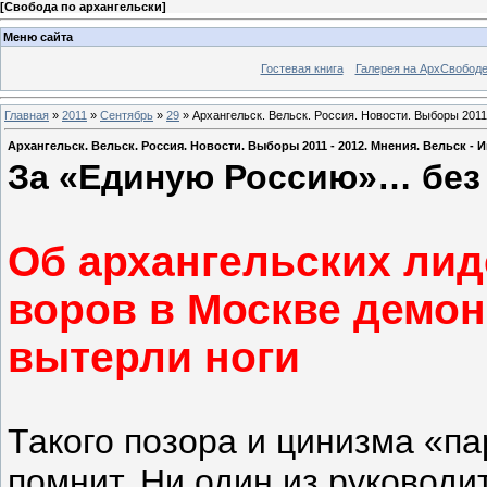
[
Свобода по архангельски
]
Меню сайта
Гостевая книга
Галерея на АрхСвобод
Главная
»
2011
»
Сентябрь
»
29
» Архангельск. Вельск. Россия. Новости. Выборы 2011
Архангельск. Вельск. Россия. Новости. Выборы 2011 - 2012. Мнения. Вельск 
За «Единую Россию»… без
Об архангельских лид
воров в Москве демон
вытерли ноги
Такого позора и цинизма «п
помнит. Ни один из руковод