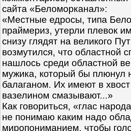
сайта «Беломорканал»:
«Местные едросы, типа Бело
праймериз, утерли плевок и
снизу глядят на великого Пу
возмутился, что областной с
нашлось среди областной ве
мужика, который бы плюнул н
балаганом. Их имеют в хвост 
вазелином смазывают...»
Как говориться, «глас народа
не понимаю каким надо обл
миропониманием, чтобы голо