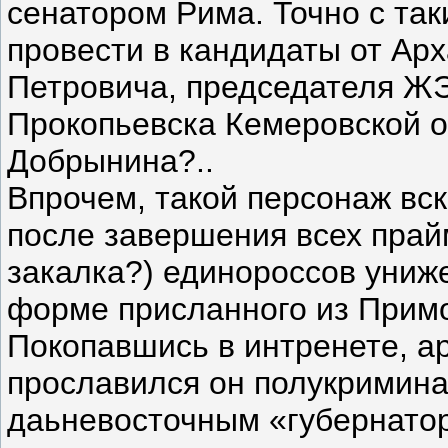
сенатором Рима. Точно с та
провести в кандидаты от Ар
Петровича, председателя ЖЭ
Прокопьевска Кемеровской о
Добрынина?..
Впрочем, такой персонаж вск
после завершения всех прай
закалка?) единороссов униж
форме присланного из Приморь
Покопавшись в интренете, а
прославился он полукримин
даьневосточным «губернатор