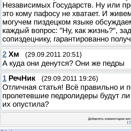
Независимых Государств. Ну или пр
это кому пафосу не хватает. И живе
могучем пиздецком языке обсуждаем
каждый вопрос: "Ну, как жизнь?", 
сопиздецнику, гарантированно получ
2
Хм
(29.09.2011 20:51)
А куда они денутся? Они же педры
1
РечНик
(29.09.2011 19:26)
Отличная статья! Всё правильно и п
пролетевшие педролидеры будут ли г
их опустила?
Добавлять комментарии могу
[
Р