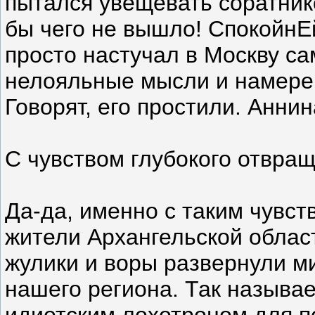
пытался увещевать соратнико
бы чего не вышло! СпокойнЕй
просто настучал в Москву са
нелояльные мысли и намере
Говорят, его простили. Анни
С чувством глубокого отвра
Да-да, именно с таким чувс
жители Архангельской облас
жулики и воры развернули м
нашего региона. Так называ
идиотским лохотроном для 