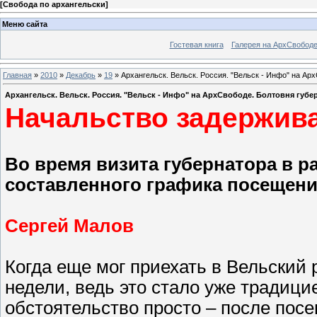
[
Свобода по архангельски
]
Меню сайта
Гостевая книга
Галерея на АрхСвобод
Главная
»
2010
»
Декабрь
»
19
» Архангельск. Вельск. Россия. "Вельск - Инфо" на А
Архангельск. Вельск. Россия. "Вельск - Инфо" на АрхСвободе. Болтовня губ
Начальство задержив
Во время визита губернатора в 
составленного графика посещен
Сергей Малов
Когда еще мог приехать в Вельский 
недели, ведь это стало уже традиц
обстоятельство просто – после пос