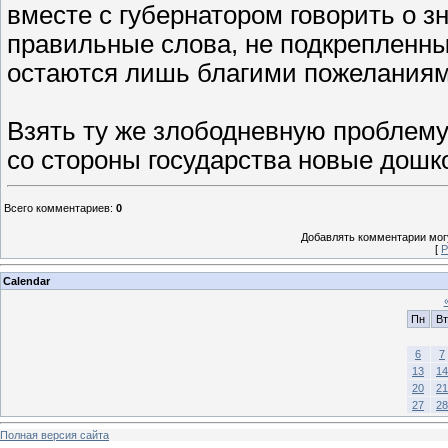
вместе с губернатором говорить о зн
правильные слова, не подкрепленны
остаются лишь благими пожеланиям
Взять ту же злободневную проблему
со стороны государства новые дошк
Всего комментариев
:
0
Добавлять комментарии могу
[
Р
Calendar
Пн
Вт
6
7
13
14
20
21
27
28
Полная версия сайта