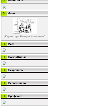
ФотоСалон
Фото
[
Карикатуры Валерия Житнухина
]
Иста
ПоморФильм
Некрополь
Вельск инфо
Профсоюз