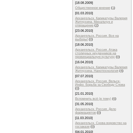
[18.08.2009]
Общественное мнение
(
1
)
[01.03.2010]
Архангельск. Карикатуры Валерия
Житнухина. Михальчук и
отвращение
(
2
)
[23.06.2010]
Архангельск. Россия. Все на
выборы!
(
0
)
[18.06.2010]
Архангельск. Россия. Атака
столичных неудачников на
провинциальную культуру
(
0
)
[16.04.2010]
Архангельск. Карикатуры Валерия
Житнухина. Нанотехнология
(
4
)
[07.07.2010]
Архангельск. Россия. Вельск-
Инфо. Борьба за Свободу Слова
(
0
)
[21.01.2010]
Вспомнить всё (в тему)
(
6
)
[31.05.2010]
Архангельск. Россия. Дело
фармацевтов
(
0
)
[11.03.2010]
Архангельск. Снова воровство на
госзаказе
(
0
)
[04.01.2010]