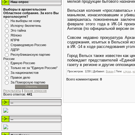
мелкой продукции бытового назначе
Наш опрос
Выборы в архангельские
Вельская колония «прославилась» 
Областное собрание. За кого Вы
маньяком, изнасиловавшим и убивш
проголосуете?
завершилась пожизненным заключ
На выборы не хожу
феврале этого года в ИК-14 прои
Испорчу бюллетень
Антипов (по официальной версии он
Это тайна
Яблоко
Совсем недавно прокуратура Архан
КПРФ
содержания, изъятых в Вельской ис
Справедливую Россию
в ИК -14 в ходе расследования угол
ЛДПР
Республиканскую партию
Город Вельск также известен как це
России
побеждает представителей «Единой
Единую Россию
газету в регионе и другие оппозици
Только не за "Единую Россию"
Просмотров
: 1230 |
Добавил
:
Вован
|
Теги
:
слухи
,
н
За националистов
Правое дело
Всего комментариев
:
0
За Поморскую партию
Результаты
|
Архив опросов
Всего ответов:
441
...
...