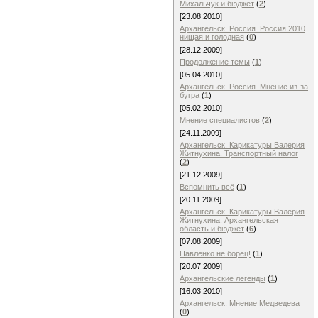
Михальчук и бюджет
(
2
)
[23.08.2010]
Архангельск. Россия. Россия 2010
нищая и голодная
(
0
)
[28.12.2009]
Продолжение темы
(
1
)
[05.04.2010]
Архангельск. Россия. Мнение из-за
бугра
(
1
)
[05.02.2010]
Мнение специалистов
(
2
)
[24.11.2009]
Архангельск. Карикатуры Валерия
Житнухина. Транспортный налог
(
2
)
[21.12.2009]
Вспомнить всё
(
1
)
[20.11.2009]
Архангельск. Карикатуры Валерия
Житнухина. Архангельская
область и бюджет
(
6
)
[07.08.2009]
Павленко не борец!
(
1
)
[20.07.2009]
Архангельские легенды
(
1
)
[16.03.2010]
Архангельск. Мнение Медведева
(
0
)