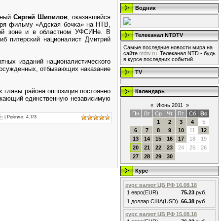
Водник
нный
Сергей Шипилов
, оказавшийся
аря фильму «Адская бочка» на НТВ,
ой зоне и в областном УФСИНе. В
Телеканал NTDTV
иб питерский националист Дмитрий
Самые последние новости мира на
сайте
ntdtv.ru
. Телеканал NTD - будь
в курсе последних событий.
атных изданий националистического
у осужденных, отбывающих наказание
TV
х главы района оппозиция постоянно
Календарь
ускающий единственную независимую
«
Июнь 2011
»
Пн
Вт
Ср
Чт
Пт
Сб
Вс
йт
|
Рейтинг
:
4.7
/
3
1
2
3
4
5
6
7
8
9
10
11
12
13
14
15
16
17
18
19
20
21
22
23
24
25
26
27
28
29
30
Курс
курс валют ЦБ РФ 16.08.18
1 евро(EUR)
75.23
руб.
1 доллар США(USD)
66.38
руб.
курс валют ЦБ РФ 15.08.18