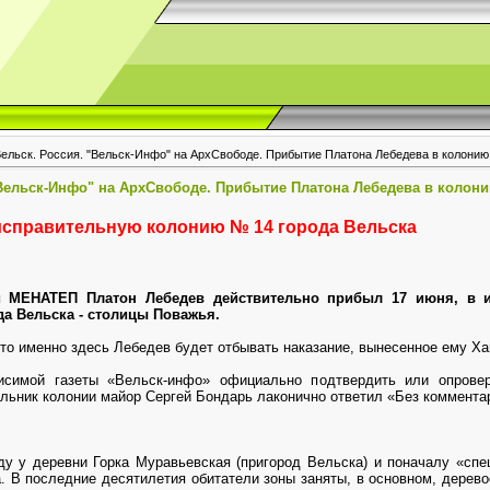
Вельск. Россия. "Вельск-Инфо" на АрхСвободе. Прибытие Платона Лебедева в колони
"Вельск-Инфо" на АрхСвободе. Прибытие Платона Лебедева в колон
исправительную колонию № 14 города Вельска
 МЕНАТЕП Платон Лебедев действительно прибыл 17 июня, в 
да Вельска - столицы Поважья.
то именно здесь Лебедев будет отбывать наказание, вынесенное ему Х
исимой газеты «Вельск-инфо» официально подтвердить или опровер
ьник колонии майор Сергей Бондарь лаконично ответил «Без коммента
ду у деревни Горка Муравьевская (пригород Вельска) и поначалу «спе
а. В последние десятилетия обитатели зоны заняты, в основном, дерево