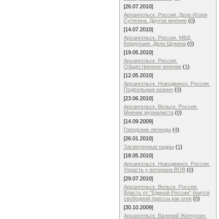
[26.07.2010]
Архангельск. Россия. Дело Игоря
Сутягина. Другое мнение
(
0
)
[14.07.2010]
Архангельск. Россия. МВД.
Коррупция. Дело Щукина
(
0
)
[19.05.2010]
Архангельск. Россия.
Общественное мнение
(
1
)
[12.05.2010]
Архангельск. Новодвинск. Россия.
Подпольные казино
(
0
)
[23.06.2010]
Архангельск. Вельск. Россия.
Мнение журналиста
(
0
)
[14.09.2009]
Городские легенды
(
4
)
[26.01.2010]
Засвеченные кадры
(
1
)
[18.05.2010]
Архангельск. Новодвинск. Россия.
Украсть у ветерана ВОВ
(
0
)
[29.07.2010]
Архангельск. Вельск. Россия.
Власть от "Единой России" боится
свободной прессы как огня
(
0
)
[30.10.2009]
Архангельск. Валерий Житнухин.