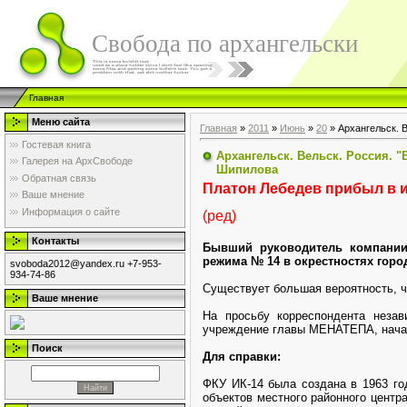
Свобода по архангельски
Главная
Меню сайта
Главная
»
2011
»
Июнь
»
20
» Архангельск. 
Гостевая книга
Архангельск. Вельск. Россия. 
Галерея на АрхСвободе
Шипилова
Обратная связь
Платон Лебедев прибыл в 
Ваше мнение
Информация о сайте
(ред)
Контакты
Бывший руководитель компании
режима № 14 в окрестностях горо
svoboda2012@yandex.ru +7-953-
934-74-86
Существует большая вероятность, ч
Ваше мнение
На просьбу корреспондента незав
учреждение главы МЕНАТЕПА, начал
Поиск
Для справки:
ФКУ ИК-14 была создана в 1963 го
объектов местного районного центр