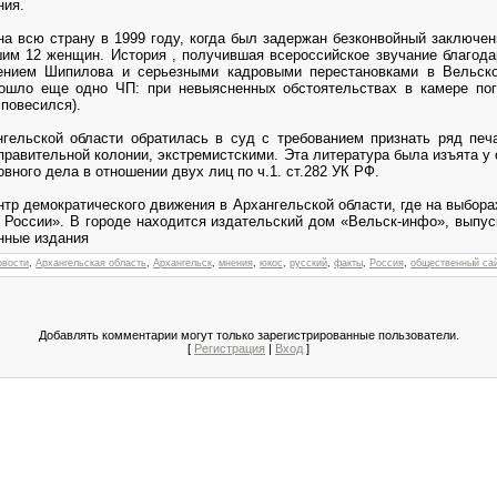
ния.
на всю страну в 1999 году, когда был задержан безконвойный заключе
им 12 женщин. История , получившая всероссийское звучание благод
ением Шипилова и серьезными кадровыми перестановками в Вельск
зошло еще одно ЧП: при невыясненных обстоятельствах в камере пог
 повесился).
гельской области обратилась в суд с требованием признать ряд печ
правительной колонии, экстремистскими. Эта литература была изъята 
овного дела в отношении двух лиц по ч.1. ст.282 УК РФ.
нтр демократического движения в Архангельской области, где на выбора
 России». В городе находится издательский дом «Вельск-инфо», вып
онные издания
овости
,
Архангельская область
,
Архангельск
,
мнения
,
юкос
,
русский
,
факты
,
Россия
,
общественный са
Добавлять комментарии могут только зарегистрированные пользователи.
[
Регистрация
|
Вход
]