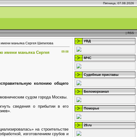
Пятница, 07.08.2026
|
RSS
УВД
ю имени маньяка Сергея Шипилова
ию имени маньяка Сергея
09:08
МЧС
Судебные приставы
исправительную колонию общего
Беломорканал
амовническим судом города Москвы.
гнуть сведения о прибытии в его
Поморье
риев».
29.ru
циализировалась» на строительстве
обработкой, изготовлением срубов и