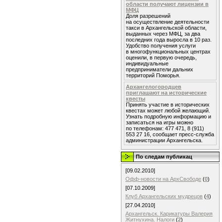
области получают лицензии в
МФЦ
Доля разрешений
на осуществление деятельности
такси в Архангельской области,
выданных через МФЦ, за два
последних года выросла в 10 раз.
Удобство получения услуги
в многофункциональных центрах
оценили, в первую очередь,
индивидуальные
предприниматели дальних
территорий Поморья.
Архангелогородцев
приглашают на исторические
квесты
Принять участие в исторических
квестах может любой желающий.
Узнать подробную информацию и
записаться на игры можно
по телефонам: 477 471, 8 (911)
553 27 16, сообщает пресс-служба
администрации Архангельска.
По следам публикац
[09.02.2010]
Офф-новости на АрхСвободе
(
0
)
[07.10.2009]
Клуб Архангельских мудрецов
(
4
)
[27.04.2010]
Архангельск. Карикатуры Валерия
Житнухина. Налоги
(
2
)