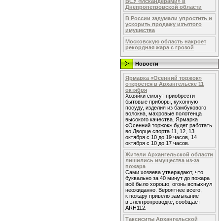
ВСУ «Искандерами» в
Днепропетровской области
В России задумали упростить и
ускорить продажу изъятого
имущества
Московскую область накроет
рекордная жара с грозой
Новости
Ярмарка «Осенний торжок»
откроется в Архангельске 11
октября
Хозяйки смогут приобрести
бытовые приборы, кухонную
посуду, изделия из бамбукового
волокна, махровые полотенца
высокого качества. Ярмарка
«Осенний торжок» будет работать
во Дворце спорта 11, 12, 13
октября с 10 до 19 часов, 14
октября с 10 до 17 часов.
Жители Архангельской области
лишились имущества из-за
пожара
Сами хозяева утверждают, что
буквально за 40 минут до пожара
всё было хорошо, огонь вспыхнул
неожиданно. Вероятнее всего,
к пожару привело замыкание
в электропроводке, сообщает
ARH112.
Таксиситы Архангельской