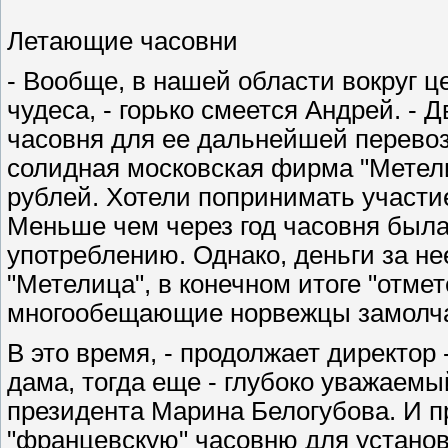
Летающие часовни
- Вообще, в нашей области вокруг ц
чудеса, - горько смеется Андрей. -
часовня для ее дальнейшей перево
солидная московская фирма "Метели
рублей. Хотели попринимать участ
Меньше чем через год часовня была с
употреблению. Однако, деньги за не
"Метелица", в конечном итоге "отмет
многообещающие норвежцы замолч
В это время, - продолжает директор
дама, тогда еще - глубоко уважаем
президента Марина Белогубова. И п
"францевскую" часовню для установ