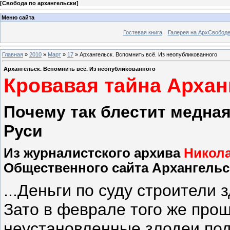
[
Свобода по архангельски
]
Меню сайта
Гостевая книга
Галерея на АрхСвобод
Главная
»
2010
»
Март
»
17
» Архангельск. Вспомнить всё. Из неопубликованного
Архангельск. Вспомнить всё. Из неопубликованного
Кровавая тайна Архан
Почему так блестит медна
Руси
Из журналистского архива
Никол
Общественного сайта Архангельс
...Деньги по суду строители 
Зато в феврале того же прошл
неустановленные злодеи под