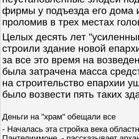
фирмы у подъезда его дома и
проломив в трех местах голов
Целых десять лет "усиленны
строили здание новой епархии
за все это время на возведе
была затрачена масса средс
на строительство епархии у
было возвести пять таких зд
Деньги на "храм" обещали все
- Началась эта стройка века облас
Пантелиимоне, - рассказывает арха